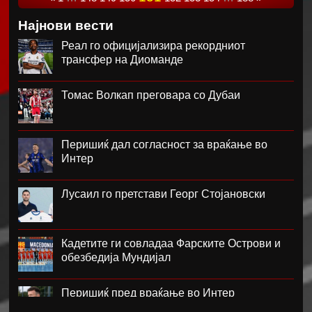
Најнови вести
Реал го официјализира рекордниот
трансфер на Диоманде
Томас Волкап преговара со Дубаи
Перишиќ дал согласност за враќање во
Интер
Лусаил го претстави Георг Стојановски
Кадетите ги совладаа Фарските Острови и
обезбедија Мундијал
Перишиќ пред враќање во Интер