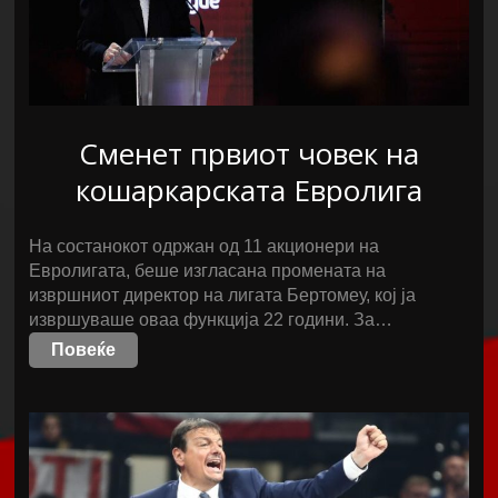
Сменет првиот човек на
кошаркарската Евролига
На состанокот одржан од 11 акционери на
Евролигата, беше изгласана промената на
извршниот директор на лигата Бертомеу, кој ја
извршуваше оваа функција 22 години. За…
Повеќе