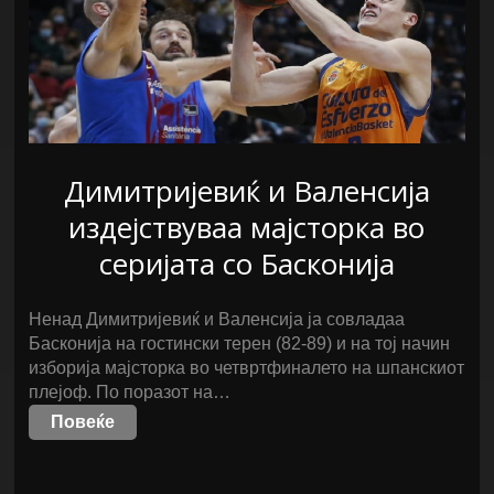
Димитријевиќ и Валенсија
издејствуваа мајсторка во
серијата со Басконија
Ненад Димитријевиќ и Валенсија ја совладаа
Басконија на гостински терен (82-89) и на тој начин
изборија мајсторка во четвртфиналето на шпанскиот
плејоф. По поразот на…
Повеќе