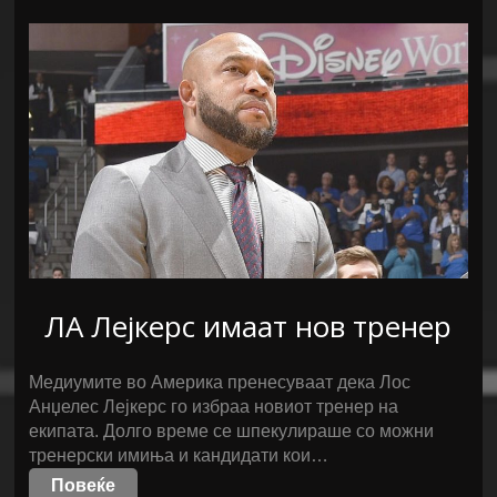
ЛА Лејкерс имаат нов тренер
Медиумите во Америка пренесуваат дека Лос
Анџелес Лејкерс го избраа новиот тренер на
екипата. Долго време се шпекулираше со можни
тренерски имиња и кандидати кои…
Повеќе