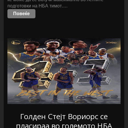
подготовки на НБА тимот….
Повеќе
Голден Стејт Вориорс се
пласираа во големото НБА