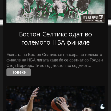
Бостон Селтикс одат во
големото НБА финале
Екипата на Бостон Селтикс се пласира во големото
финале на НБА лигата каде ќе се сретнат со Голден
Стејт Вориорс. Тимот од Бостон во седмиот…
Повеќе