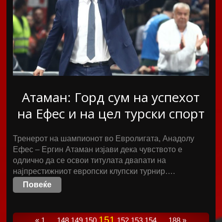
Атаман: Горд сум на успехот
на Ефес и на цел турски спорт
Тренерот на шампионот во Евролигата, Анадолу
Ефес – Ергин Атаман изјави дека чувството е
одлично да се освои титулата двапати на
најпрестижниот европски клупски турнир….
Повеќе
151
«
1
…
148
149
150
152
153
154
…
188
»