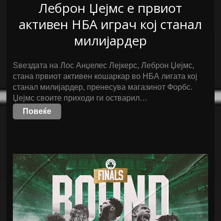
Леброн Џејмс е првиот
активен НБА играч кој станал
милијардер
Ѕвездата на Лос Анџелес Лејкерс, Леброн Џејмс,
стана првиот активен кошаркар во НБА лигата кој
станал милијардер, пренесува магазинот Форбс.
Џејмс своите приходи ги остварил…
Повеќе