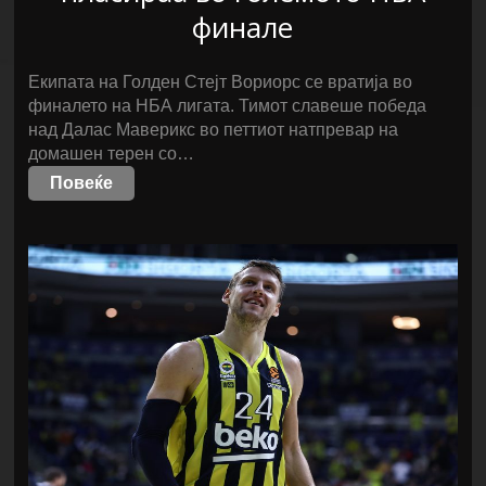
финале
Екипата на Голден Стејт Вориорс се вратија во
финалето на НБА лигата. Тимот славеше победа
над Далас Маверикс во петтиот натпревар на
домашен терен со…
Повеќе