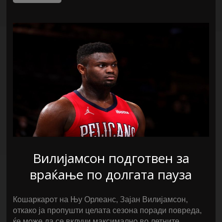
Вилијамсон подготвен за
враќање по долгата пауза
Кошаркарот на Њу Орлеанс, Зајан Вилијамсон,
откако ја пропушти целата сезона поради повреда,
ќе може да се вклучи максимално во летните