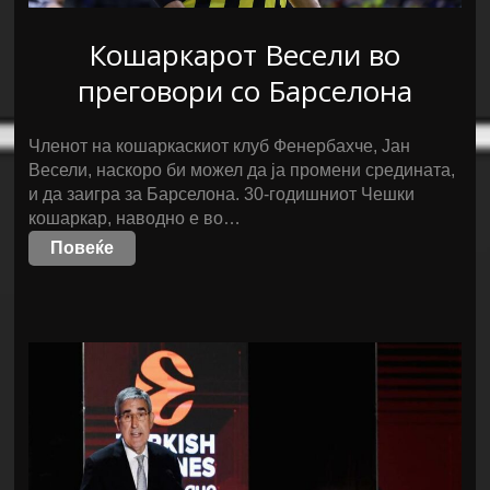
Кошаркарот Весели во
преговори со Барселона
Членот на кошаркаскиот клуб Фенербахче, Јан
Весели, наскоро би можел да ја промени средината,
и да заигра за Барселона. 30-годишниот Чешки
кошаркар, наводно е во…
Повеќе