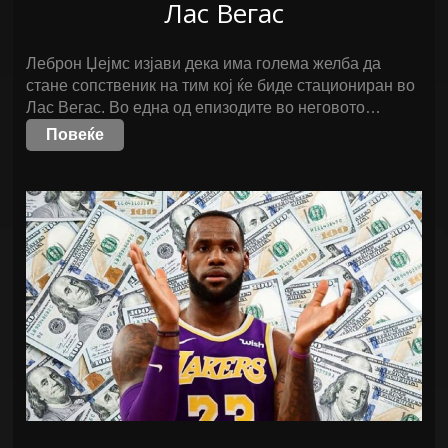
Лас Вегас
Леброн Џејмс изјави дека има голема желба да
стане сопственик на тим кој ќе биде стациониран во
Лас Вегас. Во една од епизодите во неговото…
Повеќе