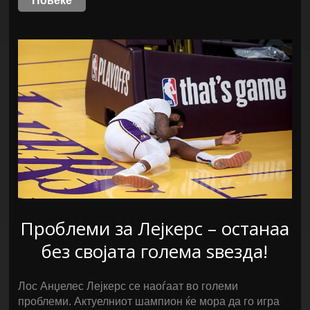
Повеќе
Проблеми за Лејкерс – останаа
без својата голема ѕвезда!
Лос Анџелес Лејкерс се наоѓаат во големи
проблеми. Актуелниот шампион ќе мора да го игра