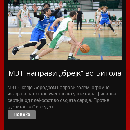
МЗТ направи „брејк“ во Битола
МЗТ Скопје Аеродром направи голем, огромне
чекор на патот кон учество во уште една финална
сертија од плеј-офот во својата серија. Против
„дебитантот“ во еден…
Повеќе