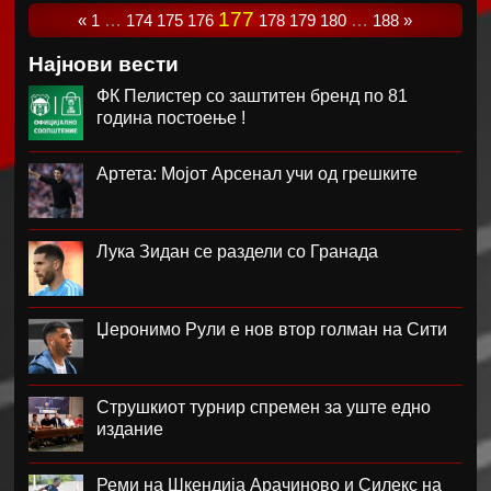
177
«
1
…
174
175
176
178
179
180
…
188
»
Најнови вести
ФК Пелистер со заштитен бренд по 81
година постоење !
Артета: Мојот Арсенал учи од грешките
Лука Зидан се раздели со Гранада
Џеронимо Рули е нов втор голман на Сити
Струшкиот турнир спремен за уште едно
издание
Реми на Шкендија Арачиново и Силекс на