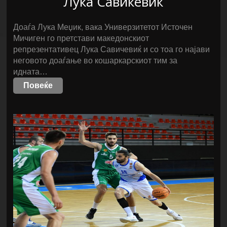
Лука Савиќевиќ
Доаѓа Лука Меџик, вака Универзитетот Источен
Мичиген го претстави македонскиот
репрезентативец Лука Савичевиќ и со тоа го најави
неговото доаѓање во кошаркарскиот тим за
идната…
Повеќе