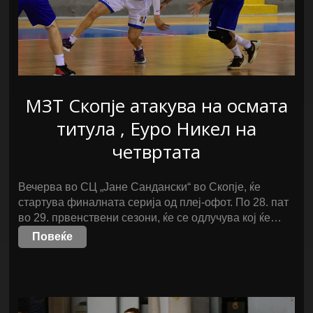
МЗТ Скопје атакува на осмата
титула , Еуро Никел на
четвртата
Вечерва во СЦ „Јане Сандански“ во Скопје, ќе
стартува финалната серија од плеј-офот. По 28. пат
во 29. првенствени сезони, ќе се одлучува кој ќе…
Повеќе