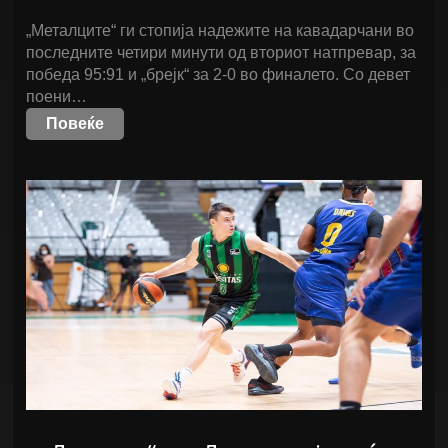
„Металците“ ги стопија надежите на кавадарчани во
последните четири минути од вториот натпревар, за
победа 95:91 и „брејк“ за 2-0 во финалето. Со девет
поени…
Повеќе