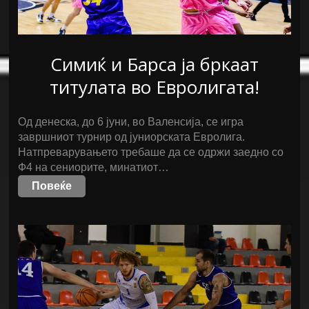
Симиќ и Барса ја бркаат
титулата во Евролигата!
Од денеска, до 6 јуни, во Валенсија, се игра
завршниот турнир од јуниорската Евролига.
Натпреварувањето требаше да се одржи заедно со
Ф4 на сениорите, минатиот…
Повеќе