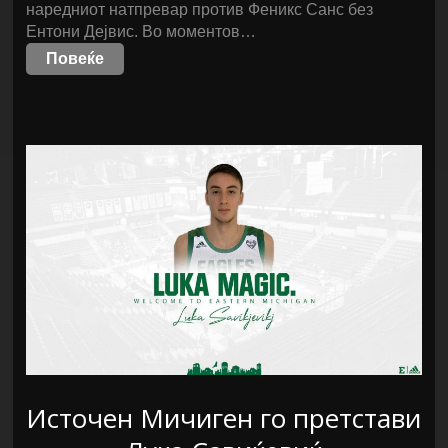
наредниот натпревар против Феникс Санс без
Ентони Дејвис. Во моментов…
Повеќе
Источен Мичиген го претстави