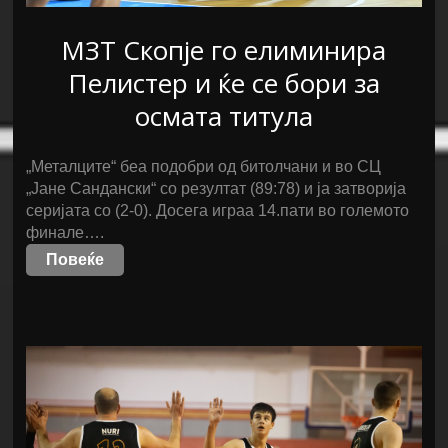
МЗТ Скопје го елиминира
Пелистер и ќе се бори за
осмата титула
„Металците“ беа подобри од битолчани и во СЦ
„Јане Сандански“ со резултат (89:78) и ја затворија
серијата со (2-0). Досега играа 14.пати во големото
финале….
Повеќе