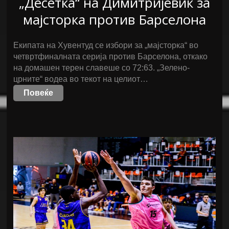
„Десетка“ на Димитријевиќ за
мајсторка против Барселона
Екипата на Хувентуд се избори за „мајсторка“ во
четвртфиналната серија против Барселона, откако
на домашен терен славеше со 72:63. „Зелено-
црните“ водеа во текот на целиот…
Повеќе