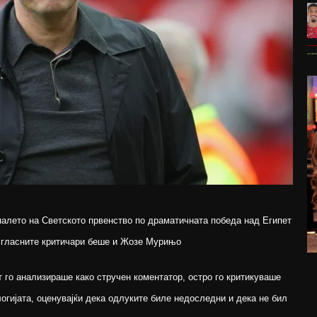
алето на Светското првенство по драматичната победа над Египет
најгласните критичари беше и Жозе Мурињо
от го анализираше како стручен коментатор, остро го критикуваше
гијата, оценувајќи дека одлуките биле недоследни и дека не бил