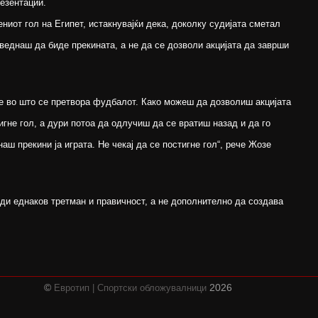
езентации.
иот гол на Египет, истакнувајќи дека, доколку судијата сметал
веднаш да биде прекината, а не да се дозволи акцијата да заврши
 е во што се претвора фудбалот. Како можеш да дозволиш акцијата
гне гол, а дури потоа да одлучиш да се вратиш назад и да го
ш прекини ја играта. Не чекај да се постигне гол“, рече Жозе
и еднаков третман и правичност, а не дополнително да создава
©
2026
Евротип | Спортски обложувалници