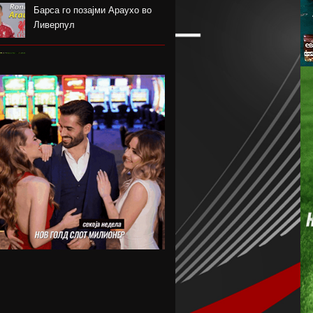
Барса го позајми Араухо во
Ливерпул
Надја Команечи по половина
век се врати во Монтреал
ФК Пелистер со заштитен
бренд по 81 година постоење !
Артета: Мојот Арсенал учи од
грешките
Лука Зидан се раздели со
Гранада
Џеронимо Рули е нов втор
голман на Сити
Струшкиот турнир спремен за