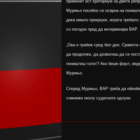
применет ист критериум за двете репр
Мурињо посебно се осврна на поништен
дека имало прекршок, играта требало 
со погодок пред да интервенира ВАР.
„Ова е грабеж сред бел ден. Срамота
да продолжи, да дозволиш да се пости
поништиш голот? Ако беше фаул, ведна
Мурињо.
Според Мурињо, ВАР треба да обезбед
сомнежи околу судиските одлуки.