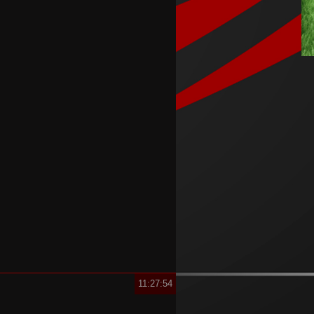
уште едно издание
Реми на Шкендија Арачиново
и Силекс на воведот во
второто коло на ПМФЛ
Јунајтед позајми два свои
голови
Пеп Чаварија од Рајо пред
потпис со Челзи
Рајндерс е приоритет на Јуве
во летниот преоден рок
11:27:54