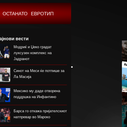
ОСТАНАТО
ЕВРОТИП
ајнови вести
Модриќ и Џеко градат
луксузен комплекс на
Јадранот
Синот на Меси ќе потпише за
Ла Масија
Мексико му даде отворена
поддршка на Инфантино
Барса го откажа пријателскиот
натпревар во Мароко