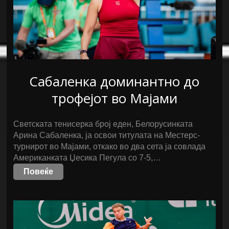
Сабаленка доминантно до
трофејот во Мајами
Светската тенисерка број еден, Белорусинката
Арина Сабаленка, ја освои титулата на Местерс-
турнирот во Мајами, откако во два сета ја совлада
Американката Џесика Пегула со 7-5,…
Повеќе