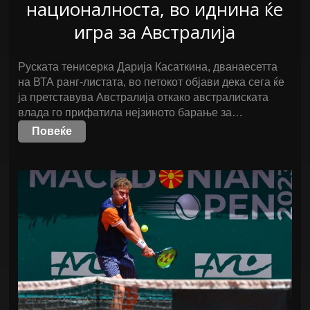
националноста, во иднина ќе
игра за Австралија
Руската тенисерка Дарија Касаткина, дванаесетта
на ВТА ранг-листата, во петокот објави дека сега ќе
ја претставува Австралија откако австралиската
влада го прифатила нејзиното барање за…
Повеќе