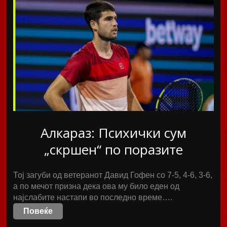
Алкараз: Психички сум
„скршен“ по поразите
Тој загуби од ветеранот Давид Гофен со 7-5, 4-6, 3-6,
а по мечот призна дека ова му било еден од
најслабите настапи во последно време….
Повеќе