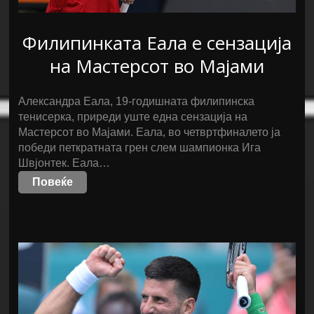
Филипинката Еала е сензација
на Мастерсот во Мајами
Александра Еала, 19-годишната филипинска
тенисерка, приреди уште една сензација на
Мастерсот во Мајами. Еала, во четвртфиналето ја
победи петкратната грен слем шампионка Ига
Швјонтек. Еала…
Повеќе