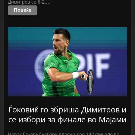
Димитров со 6-2,…
Повеќе
Ѓоковиќ го збриша Димитров и
се избори за финале во Мајами
Новак Ѓоковиќ избори пласман во 142.финале во