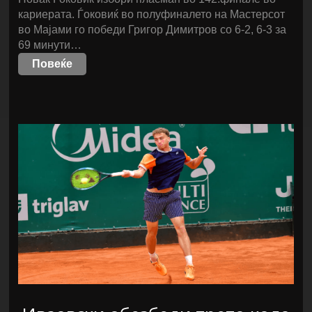
кариерата. Ѓоковиќ во полуфиналето на Мастерсот
во Мајами го победи Григор Димитров со 6-2, 6-3 за
69 минути…
Повеќе