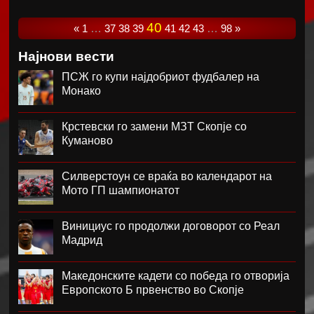
40
«
1
…
37
38
39
41
42
43
…
98
»
Најнови вести
ПСЖ го купи најдобриот фудбалер на
Монако
Крстевски го замени МЗТ Скопје со
Куманово
Силверстоун се враќа во календарот на
Мото ГП шампионатот
Винициус го продолжи договорот со Реал
Мадрид
Македонските кадети со победа го отворија
Европското Б првенство во Скопје