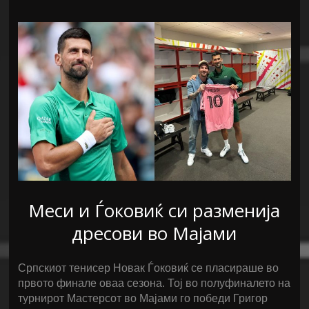
Меси и Ѓоковиќ си разменија
дресови во Мајами
Српскиот тенисер Новак Ѓоковиќ се пласираше во
првото финале оваа сезона. Тој во полуфиналето на
турнирот Мастерсот во Мајами го победи Григор