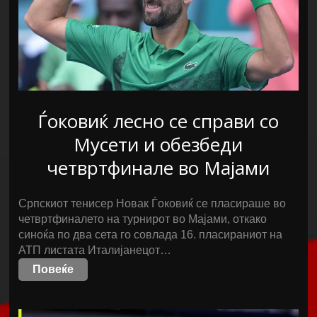
Ѓоковиќ лесно се справи со
Мусети и обезбеди
четвртфинале во Мајами
Српскиот тенисер Новак Ѓоковиќ се пласираше во
четвртфиналето на турнирот во Мајами, откако
синоќа по два сета го совлада 16. пласираниот на
АТП листата Италијанецот…
Повеќе