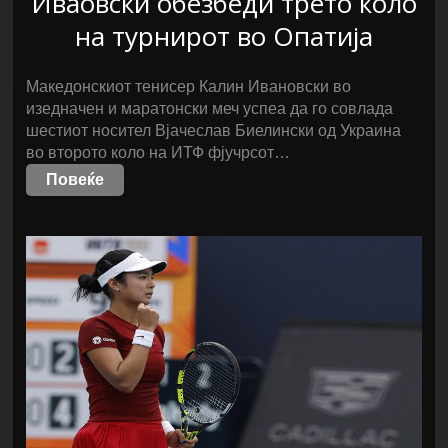
Иваовски обезбеди трето коло
на турнирот во Опатија
Македонскиот тенисер Калин Ивановски во
изедначен и маратонски меч успеа да го совлада
шестиот носител Вјачеслав Биелински од Украина
во второто коло на ИТФ фјучрсот…
Повеќе