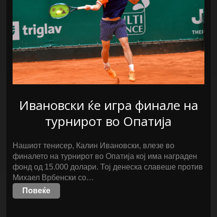
Ивановски ќе игра финале на
турнирот во Опатија
Нашиот тенисер, Калин Ивановски, влезе во
финалето на турнирот во Опатија кој има награден
фонд од 15.000 долари. Тој денеска славеше против
Михаел Врбенски со…
Повеќе