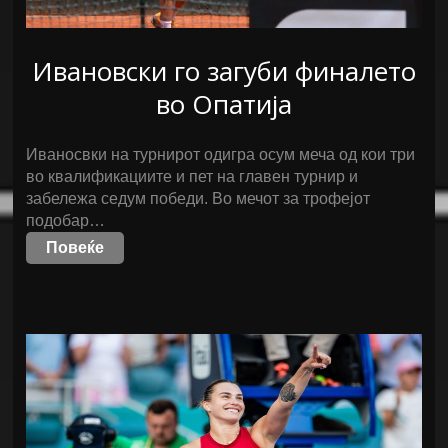
Ивановски го загуби финалето
во Опатија
Иваносвки на турнирот одигра осум меча од кои три
во квалификациите и пет на главен турнир и
забележа седум победи. Во мечот за трофејот
подобар…
Повеќе