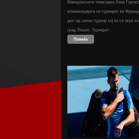
Македонската тенисерка Лина Ѓорчес
елиминацијата на турнирот во Франци
дел од силен турнир кој ќе се игра в
град Лешно. Турнирот…
Повеќе