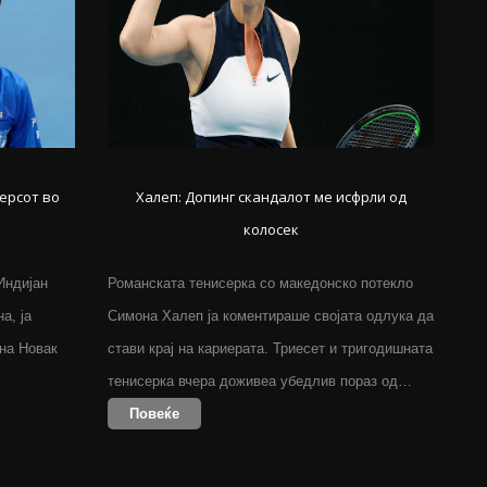
ерсот во
Халеп: Допинг скандалот ме исфрли од
колосек
Индијан
Романската тенисерка со македонско потекло
а, ја
Симона Халеп ја коментираше својата одлука да
 на Новак
стави крај на кариерата. Триесет и тригодишната
тенисерка вчера доживеа убедлив пораз од…
Повеќе