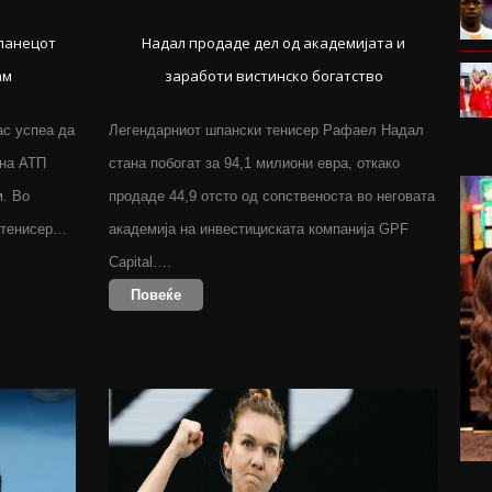
Шпанецот
Надал продаде дел од академијата и
ам
заработи вистинско богатство
ас успеа да
Легендарниот шпански тенисер Рафаел Надал
 на АТП
стана побогат за 94,1 милиони евра, откако
м. Во
продаде 44,9 отсто од сопственоста во неговата
 тенисер…
академија на инвестициската компанија GPF
Capital….
Повеќе