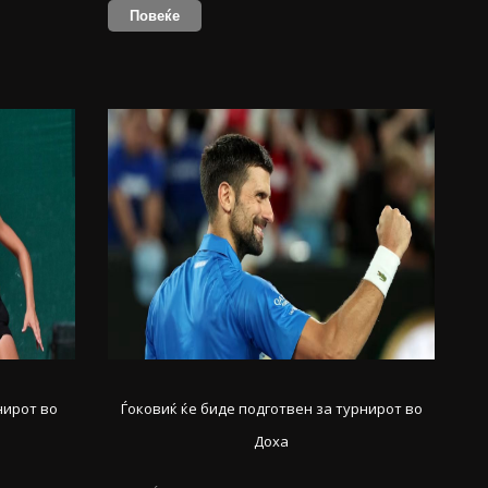
Повеќе
нирот во
Ѓоковиќ ќе биде подготвен за турнирот во
Доха