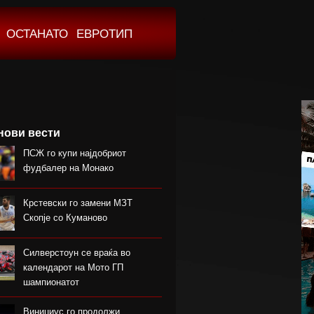
ОСТАНАТО
ЕВРОТИП
нови вести
ПСЖ го купи најдобриот
фудбалер на Монако
Крстевски го замени МЗТ
Скопје со Куманово
Силверстоун се враќа во
календарот на Мото ГП
шампионатот
Винициус го продолжи