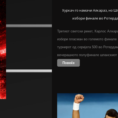
Хуркач го намачи Алкараз, но 
избори финале во Ротерд
Третиот светски рекет, Карлос Алкар
избори пласман во големото финале
турнирот од серијата 500 во Ротерда
вечерашното полуфинале шпанскиот
Повеќе