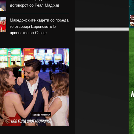
договорот со Реал Мадрид
Македонските кадети со победа
го отворија Европското Б
првенство во Скопје
Шкендија несреќно загуби на
првиот меч против Хибернијан
Реал го официјализира
рекордниот трансфер на
Диоманде
Томас Волкап преговара со
Дубаи
Перишиќ дал согласност за
враќање во Интер