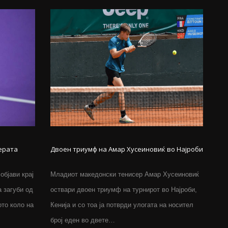
ерата
Двоен триумф на Амар Хусеиновиќ во Најроби
бјави крај
Младиот македонски тенисер Амар Хусеиновиќ
а загуби од
оствари двоен триумф на турнирот во Најроби,
ото коло на
Кенија и со тоа ја потврди улогата на носител
број еден во двете…