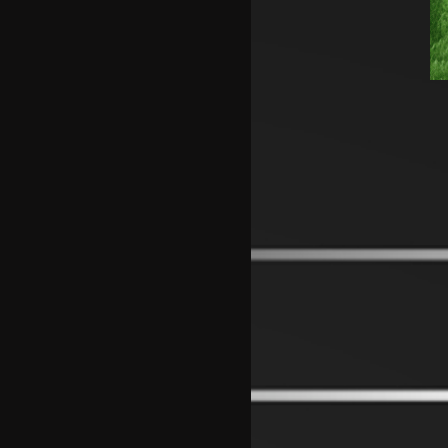
Лусаил го претстави Георг
Стојановски
Кадетите ги совладаа Фарските
Острови и обезбедија Мундијал
Перишиќ пред враќање во
Интер
Лара Гут Бехрами означи крај
на скијачката кариера
Меси со два гола се врати во
дресот на Интер Мајами по
Мундијалот
Шенгелија плати еден милион и
се ослободи од Барселона