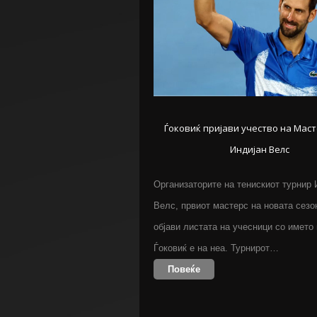
Ѓоковиќ пријави учество на Маст
Индијан Велс
Организаторите на тенискиот турнир 
Велс, првиот мастерс на новата сезон
објави листата на учесници со името
Ѓоковиќ е на неа. Турнирот…
Повеќе