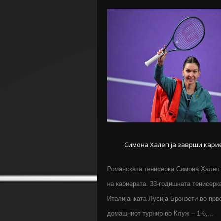
Симона Халеп ја заврши кари
Романската тенисерка Симона Халеп о
на кариерата. 33-годишната тенисерк
Италијанката Лусија Бронзети во прв
домашниот турнир во Клуж – 1-6,…