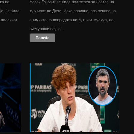
ка по
Новак Ѓоковиќ ќе биде подготвен за настап на
ја, ќе биде
турнирот во Доха. Иако првично, врз основа на
о полскиот
снимките на повредата на бутниот мускул, се
очекуваше пауза…
Повеќе