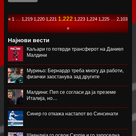
1,222
«
1
…
1,219
1,220
1,221
1,223
1,224
1,225
…
2,103
»
Најнови вести
Каљари го потврди трансферот на Даниел
Малдини
Мурињо: Бернардо треба многу да работи,
физички заостанува зад другите
Малдини: Пеп се согласи да ја преземе
Италија, но…
Синер го откажа настапот во Синсинати
Шкендија го освои Скопје и го запоседна