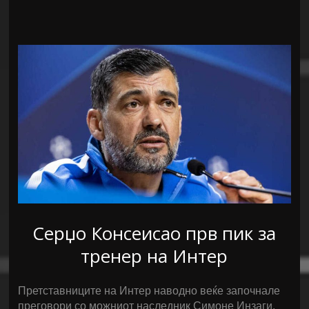
Серџо Консеисао прв пик за
тренер на Интер
Претставниците на Интер наводно веќе започнале
преговори со можниот наследник Симоне Инзаги.