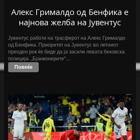
Алекс Грималдо од Бенфика е
најнова желба на Јувентус
Јувентус работи на трасферот на Алекс Грималдо
од Бенфика. Приоритет на Јувентус во летниот
преоден рок ќе биде да ја засили левата бековска
позиција. „Бјанконерите“…
Повеќе