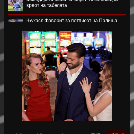
врвот на табелата
Њукасл фаворит за потписот на Палиња
Атланта Јунајтед фаворит за потписот на
Мората
Ник Вајлер-Баб потпиша за Црвена Звезда
Скопје извлече големо реми со Струга Трим
Лум
Барса сака да го замени Араухо со Ромеро
Исмаел Бенасер си замина од Милан