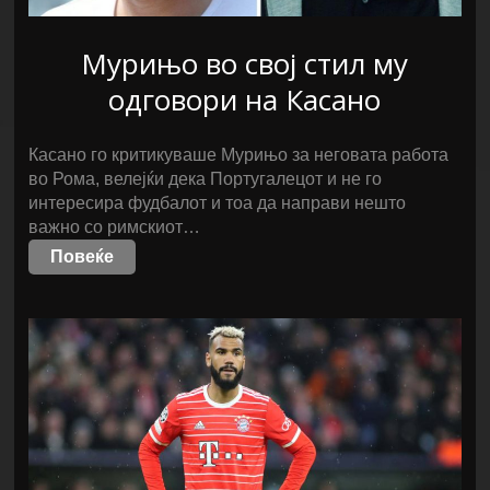
Мурињо во свој стил му
одговори на Касано
Касано го критикуваше Мурињо за неговата работа
во Рома, велејќи дека Португалецот и не го
интересира фудбалот и тоа да направи нешто
важно со римскиот…
Повеќе