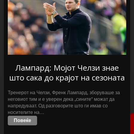
Лампард: Мојот Челзи знае
што сака до крајот на сезоната
Тренерот на Челзи, Френк Лампард, зборуваше за
неговиот тим и е уверен дека „сините“ можат да
напредуваат. Од разговорите што ги имав со
носителите на…
Повеќе