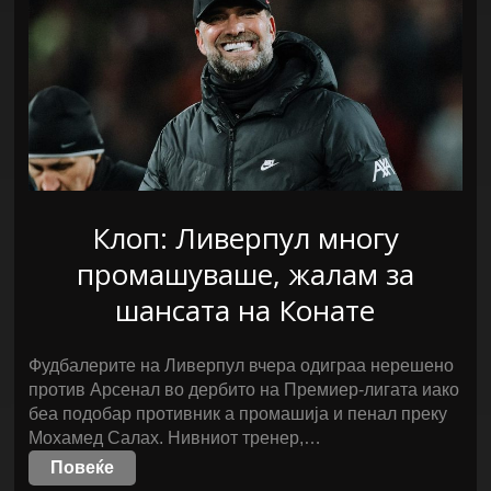
Клоп: Ливерпул многу
промашуваше, жалам за
шансата на Конате
Фудбалерите на Ливерпул вчера одиграа нерешено
против Арсенал во дербито на Премиер-лигата иако
беа подобар противник а промашија и пенал преку
Мохамед Салах. Нивниот тренер,…
Повеќе