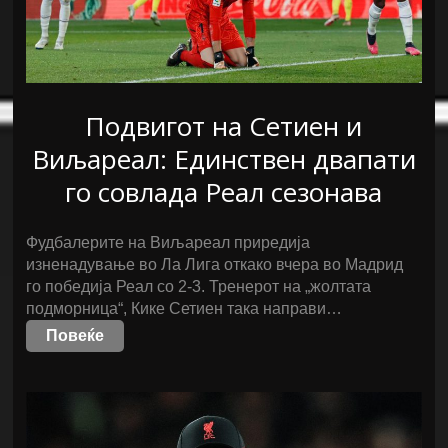
Подвигот на Сетиен и
Виљареал: Единствен двапати
го совлада Реал сезонава
Фудбалерите на Виљареал приредија
изненадување во Ла Лига откако вчера во Мадрид
го победија Реал со 2-3. Тренерот на „жолтата
подморница“, Кике Сетиен така направи…
Повеќе