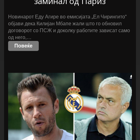
заминал од Париз
Новинарот Еду Агире во емисијата „Ел Чирингито“
објави дека Килијан Мбапе жали што го обновил
договорот со ПСЖ и доколку работите зависат само
од него,…
Повеќе