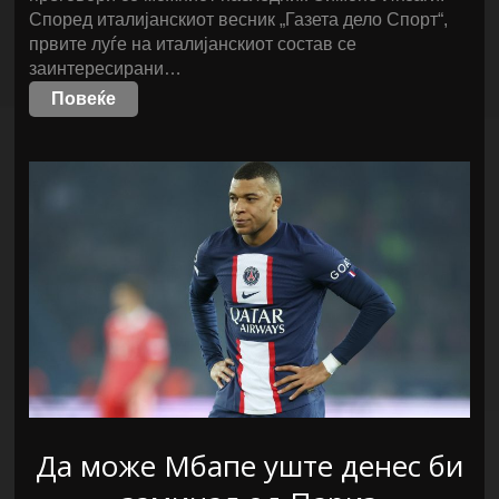
Според италијанскиот весник „Газета дело Спорт“,
првите луѓе на италијанскиот состав се
заинтересирани…
Повеќе
Да може Мбапе уште денес би