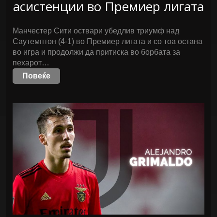
асистенции во Премиер лигата
Манчестер Сити оствари убедлив триумф над
Саутемптон (4-1) во Премиер лигата и со тоа остана
во игра и продолжи да притиска во борбата за
пехарот…
Повеќе