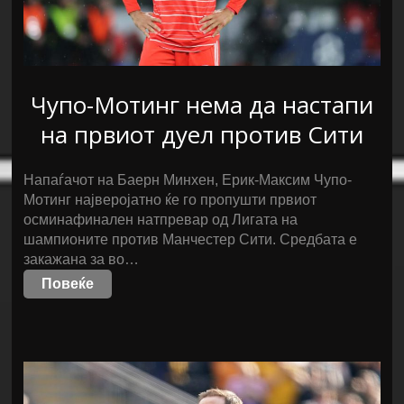
Чупо-Мотинг нема да настапи
на првиот дуел против Сити
Напаѓачот на Баерн Минхен, Ерик-Максим Чупо-
Мотинг најверојатно ќе го пропушти првиот
осминафинален натпревар од Лигата на
шампионите против Манчестер Сити. Средбата е
закажана за во…
Повеќе