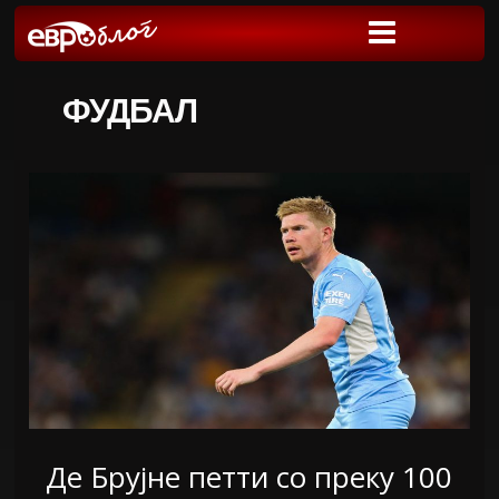
ФУДБАЛ
Де Брујне петти со преку 100