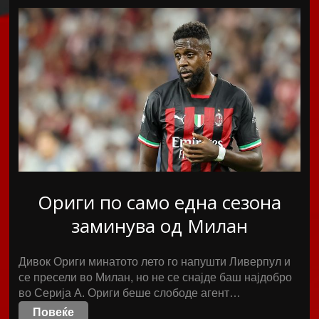
Ориги по само една сезона
заминува од Милан
Дивок Ориги минатото лето го напушти Ливерпул и
се пресели во Милан, но не се снајде баш најдобро
во Серија А. Ориги беше слободе агент…
Повеќе