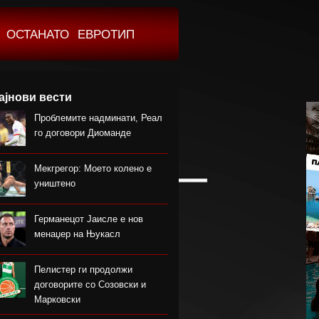
ОСТАНАТО
ЕВРОТИП
ајнови вести
Проблемите надминати, Реал
го договори Диоманде
Мекгрегор: Моето колено е
уништено
Германецот Јаисле е нов
менаџер на Њукасл
Пелистер ги продолжи
договорите со Созовски и
Марковски