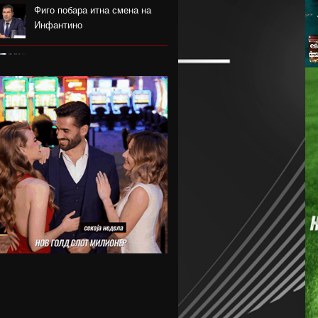
Фиго побара итна смена на
Инфантино
Одбојкарите ги започнаа
подготовките во Крушево
РБ Лајпциг го врати голманот
Ниланд
Блатер лобира за прва жена
на чело на ФИФА
Нотингем Форест го бара
Рејндерс како замена за
Андерсон
Арсенал плаќа скоро 90
милиони евра за Бруно
Гимараеш