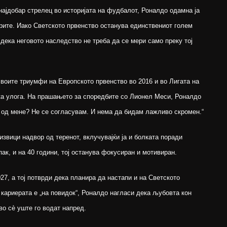
 најдобар стрелец во историјата на фудбалот, Роналдо одамна ја
брите. Иако Светското првенство останува единствениот голем
 дека неговото наследство не треба да се мери само преку тој
своите триумфи на Европското првенство во 2016 и во Лигата на
ска улога. На прашањето за споредбите со Лионел Меси, Роналдо
 од мене? Не се согласувам. И нема да бидам лажливо скромен.“
звици надвор од теренот, вклучувајќи ја и болката поради
ак, и на 40 години, тој останува фокусиран и мотивиран.
27, а тој потврди дека планира да настапи и на Светското
а кариерата е „на повидок“, Роналдо нагласи дека љубовта кон
о сè уште го водат напред.