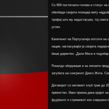
Со 958 постигнати голови и статус на
обезбеди својата позиција меѓу најдо
трофеј што му недостасува, тој смета
успех.
Капитенот на Португалија потсети на 
нации, нагласувајќи ја својата лидер
беше директен: „Дали Меси е подобар
Роналдо зборуваше и за личните преди
загубата на соиграчот Диого Жота. Сеп
Договорот со неговиот клуб трае до 20
првенство. Иако призна дека крајот н
фудбалот и стремежот кон совршенств