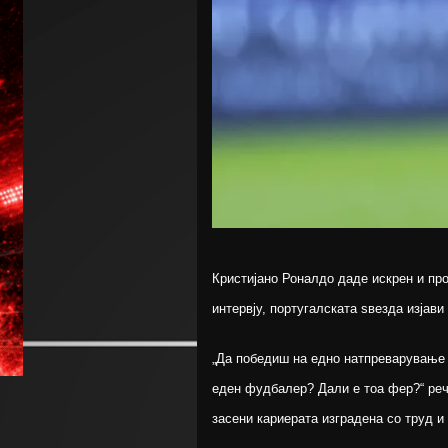
Кристијано Роналдо даде искрен и пр
интервју, португалската ѕвезда изјави
„Да победиш на едно натпреварување о
еден фудбалер? Дали е тоа фер?“ реч
засени кариерата изградена со труд и 