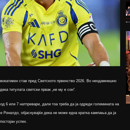
овокативен став пред Светското првенство 2026. Во неодамнешно
 дека титулата светски првак „не му е сон“.
д 6 или 7 натпревари, дали тоа треба да ја одреди големината на
е Роналдо, објаснувајќи дека не може една кратка кампања да ја
постојан успех.