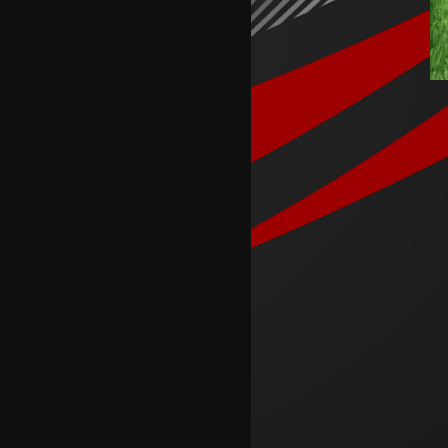
Ливерпул тргна по потписот
на Мбаје
Ромеро го одби Интер заради
Атлетико Мадрид
Алкараз го откажа настапот во
Синсинати
Салах пристигна на потпис во
Трабзон
Серена и Венус ќе играат во
двојки во Синсинати