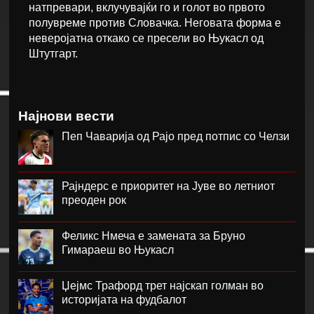
натпревари, вклучувајќи го и голот во првото
полувреме против Словачка. Неговата форма е
неверојатна откако се пресели во Њукасл од
Штутгарт.
Најнови вести
Пеп Чаварија од Рајо пред потпис со Челзи
Рајндерс е приоритет на Јуве во летниот
преоден рок
Феликс Нмеча е замената за Бруно
Гимараеш во Њукасл
Џејмс Трафорд трет најскап голман во
историјата на фудбалот