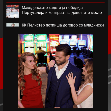
Македонските кадети ја победија
Португалија и ќе играат за деветтото место
КК Пелистер потпиша договор со младински
репрезентативец
Магнес Аклиуш официјално претставен во
Париз
Мики ван де Вен се согласи на нов договор
со Тотенхем
Лина Ѓорческа го заврши настапот во
Лајпциг
Барса и Сити почнаа преговори за Родри,
испратена и првата понуда