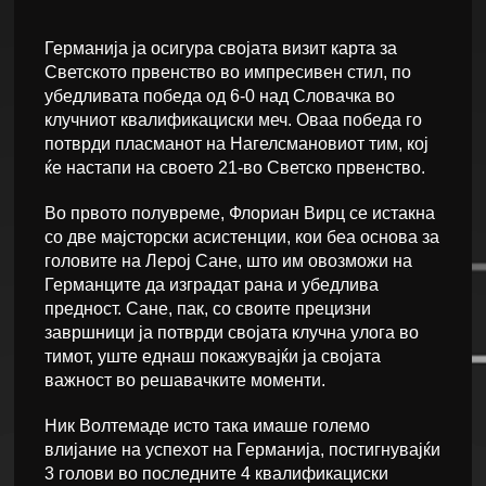
Германија ја осигура својата визит карта за
Светското првенство во импресивен стил, по
убедливата победа од 6-0 над Словачка во
клучниот квалификациски меч. Оваа победа го
потврди пласманот на Нагелсмановиот тим, кој
ќе настапи на своето 21-во Светско првенство.
Во првото полувреме, Флориан Вирц се истакна
со две мајсторски асистенции, кои беа основа за
головите на Лерој Сане, што им овозможи на
Германците да изградат рана и убедлива
предност. Сане, пак, со своите прецизни
завршници ја потврди својата клучна улога во
тимот, уште еднаш покажувајќи ја својата
важност во решавачките моменти.
Ник Волтемаде исто така имаше големо
влијание на успехот на Германија, постигнувајќи
3 голови во последните 4 квалификациски