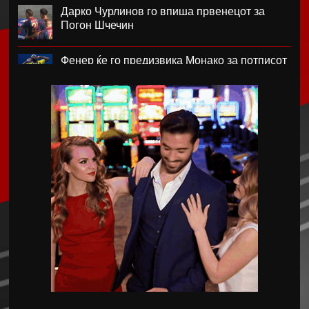
Дарко Чурлинов го впиша првенецот за
Погон Шчечин
Фенер ќе го предизвика Монако за потписот
на Лукаку
Челзи убедливо го надигра Милан во
Австралија
Кенан Јилдиз на листата на желби на
Арсенал
Фисник Аслани не ги мина лекарските
прегледи во РБ Лајпциг
Интер подобар од Јуве во тест меч во Перт
Хајмана Спор Кулубу е новиот клуб на