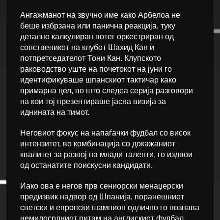
Ангажманот на звучно име како Арбелоа не
беше избрзана или панична реакција, туку
детално калкулиран потег оркестриран од
сопственикот на клубот Шахид Кан и
потпретседателот Тони Кан. Клупското
раководство уште на почетокот на јуни го
идентификуваше шпанскиот тактичар како
примарна цел, по што следеа серија разговори
на кои тој презентираше јасна визија за
иднината на тимот.
Неговиот фокус на напаѓачки фудбал со висок
интензитет, во комбинација со докажаниот
квалитет за развој на млади таленти, го издвои
од останатите поискусни кандидати.
Иако ова е негов прв сениорски менаџерски
предизвик надвор од Шпанија, поранешниот
светски и европски шампион одлично го познава
немилосрдниот ритам на англискиот фудбал.