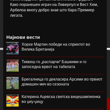
Како поранешен играч на Ливерпул и Вест Хем,
Арбелоа многу добро знае што бара Премиер
лигата.
Најнови вести
Хорхе Мартин победи на спринтот во
Велика Британија
Тиквеш го „распарчи“ Башкими и го
запоседна врвот на табелата
Брегалница го декласира Арсими во првиот
домашен меч во сезоната
Катерина Ацевска светска вицешампионка
во џиу-џицу