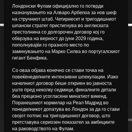
Лондонски Фулам официјално го потврди
назначувањето на Алваро Арбелоа за нов шеф
на стручниот штаб. Четириесет и тригодишниот
шпански стратег пристигнува во англиската
престолнина со долгорочен договор кој го
обврзува на верност до јуни 2029 година,
пополнувајќи го празното место по
заминувањето на Марко Силва во португалскиот
гигант Бенфика.
Со оваа објава конечно се стави точка на
повеќенеделните интензивни шпекулации. Иако
начелниот договор беше откриен во јавноста
уште пред неколку седмици, финалните детали
беа прецизно усогласени минатиот викенд.
Поранешниот кормилар на Реал Мадрид во
понеделникот допатува во Лондон за да го стави
својот потпис на тригодишниот договор, што
претставува сериозен показател за амбициите
на раководството на Фулам.