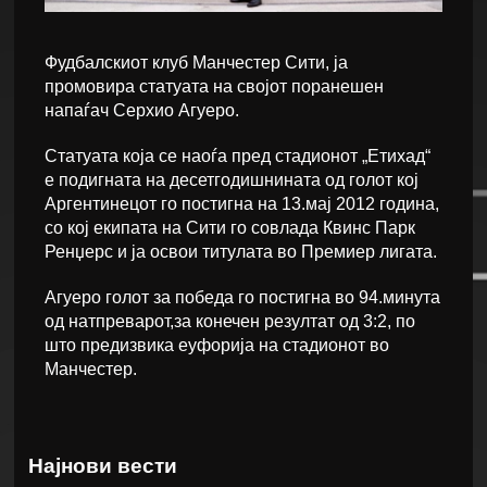
Фудбалскиот клуб Манчестер Сити, ја
промовира статуата на својот поранешен
напаѓач Серхио Агуеро.
Статуата која се наоѓа пред стадионот „Етихад“
е подигната на десетгодишнината од голот кој
Аргентинецот го постигна на 13.мај 2012 година,
со кој екипата на Сити го совлада Квинс Парк
Ренџерс и ја освои титулата во Премиер лигата.
Агуеро голот за победа го постигна во 94.минута
од натпреварот,за конечен резултат од 3:2, по
што предизвика еуфорија на стадионот во
Манчестер.
Најнови вести