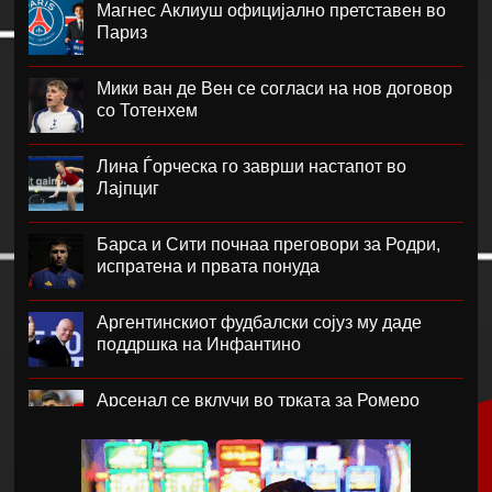
Магнес Аклиуш официјално претставен во
Париз
Мики ван де Вен се согласи на нов договор
со Тотенхем
Лина Ѓорческа го заврши настапот во
Лајпциг
Барса и Сити почнаа преговори за Родри,
испратена и првата понуда
Аргентинскиот фудбалски сојуз му даде
поддршка на Инфантино
Арсенал се вклучи во трката за Ромеро
ПСЖ го купи најдобриот фудбалер на