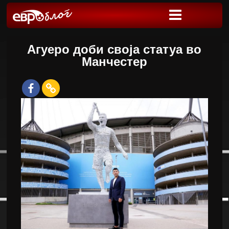
Агуеро доби своја статуа во
Манчестер