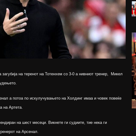
загубија на теренот на Тотенхем со 3-0 а нивниот тренер, Микел
судењето.
енал а потоа по искулучувањето на Холдинг имаа и човек повеќе
а на Артета.
ндиран на шест месеци. Викнете ги судиите, тие нека ги
тренерот на Арсенал.