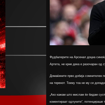
Фудбалерите на Арсенал доцна синоќа 
Артета, не крие дека е разочаран од 
Домаќините прво добија сомнителен п
на теренот. Токму тоа не му се допадн
„Ако кажам што мислам ќе бидам суспе
коментираат одлуките“, потенцираше 