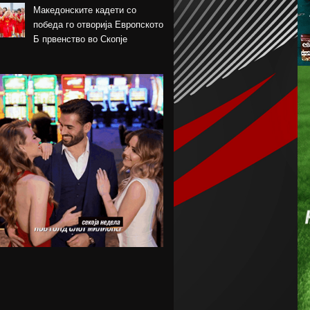
Македонските кадети со
победа го отворија Европското
Б првенство во Скопје
Шкендија несреќно загуби на
првиот меч против Хибернијан
Реал го официјализира
рекордниот трансфер на
Диоманде
Томас Волкап преговара со
Дубаи
Перишиќ дал согласност за
враќање во Интер
Лусаил го претстави Георг
Стојановски