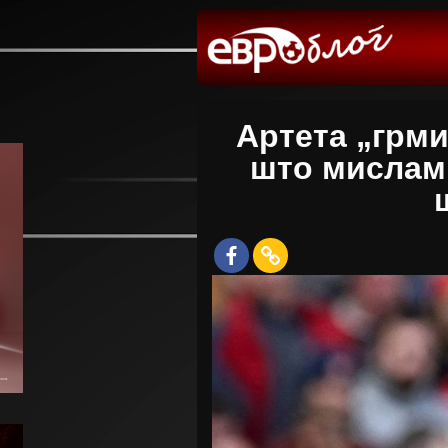
Артета „грми
што мислам,