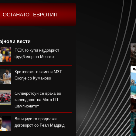
ОСТАНАТО
ЕВРОТИП
ајнови вести
ПСЖ го купи најдобриот
фудбалер на Монако
Крстевски го замени МЗТ
Скопје со Куманово
Силверстоун се враќа во
календарот на Мото ГП
шампионатот
Винициус го продолжи
договорот со Реал Мадрид