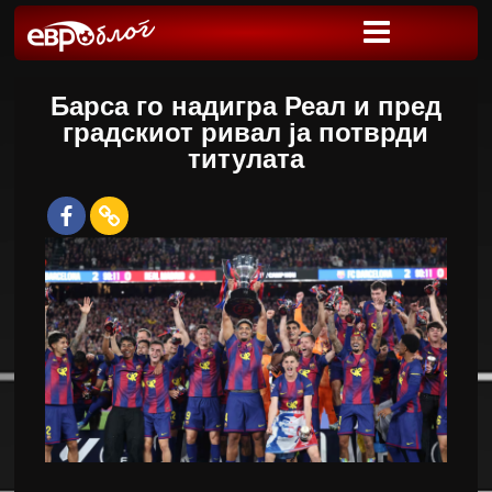
Барса го надигра Реал и пред
градскиот ривал ја потврди
титулата