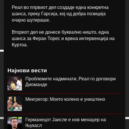
Реал во ппрвиот дел создаде една конкретна
шанса, преку Гарсија, кој од добра позиција
очајно шутираше.
Вториот дел не донесе буквално ништо, една
шанса за Феран Торес и врвна интервенција на
Куртоа.
Најнови вести
Проблемите надминати, Реал го договори
Диоманде
Мекгрегор: Моето колено е уништено
Германецот Јаисле е нов менаџер на
Њукасл