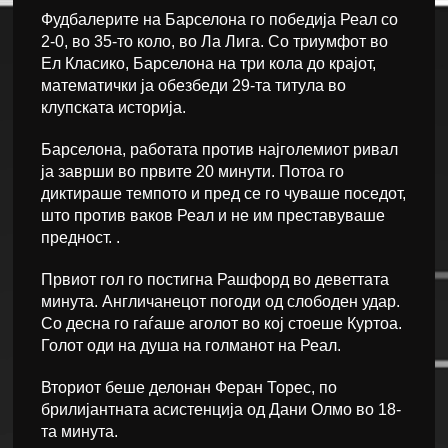
Фудбалерите на Барселона го победија Реал со
2-0, во 35-то коло, во Ла Лига. Со триумфот во
Ел Класико, Барселона на три кола до крајот,
математички ја обезбеди 29-та титула во
клупската историја.
Барселона, работата против најголемиот ривал
ја заврши во првите 20 минути. Потоа го
диктираше темпото и пред се го чуваше поседот,
што против ваков Реал и не им преставуваше
предност. .
Првиот гол го постигна Рашфорд во деветтата
минута. Англичанецот погоди од слободен удар.
Со десна го гаѓаше аголот во кој стоеше Куртоа.
Голот оди на душа на голманот на Реал.
Вториот беше делонан Феран Торес, по
брилијантната асистенција од Дани Олмо во 18-
та минута.