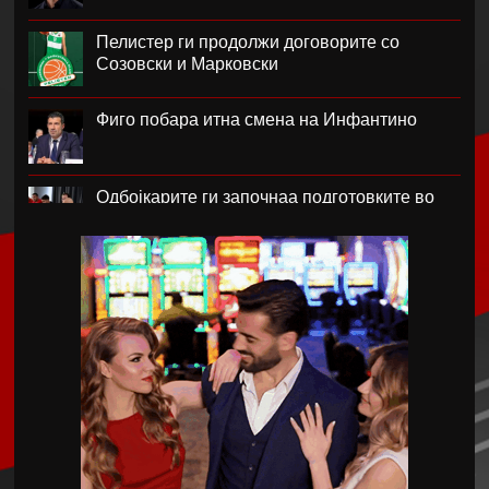
Пелистер ги продолжи договорите со
Созовски и Марковски
Фиго побара итна смена на Инфантино
Одбојкарите ги започнаа подготовките во
Крушево
РБ Лајпциг го врати голманот Ниланд
Блатер лобира за прва жена на чело на
ФИФА
Нотингем Форест го бара Рејндерс како
замена за Андерсон