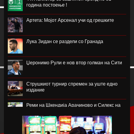
година постоење !
Артета: Мојот Арсенал учи од грешките
Лука Зидан се раздели со Гранада
Џеронимо Рули е нов втор голман на Сити
Струшкиот турнир спремен за уште едно
издание
Реми на Шкендија Арачиново и Силекс на
воведот во второто коло на ПМФЛ
Јунајтед позајми два свои голови