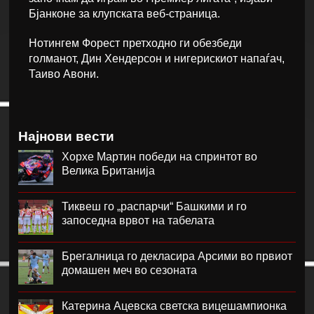
Бјанконе за клупската веб-страница.
Нотингем Форест претходно ги обезбеди
голманот, Дин Хендерсон и нигерискиот напаѓач,
Таиво Авони.
Најнови вести
Хорхе Мартин победи на спринтот во
Велика Британија
Тиквеш го „распарчи“ Башкими и го
запоседна врвот на табелата
Брегалница го декласира Арсими во првиот
домашен меч во сезоната
Катерина Ацевска светска вицешампионка