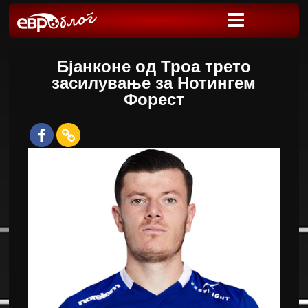
Бјанконе од Троа трето
засилување за Нотингем
Форест