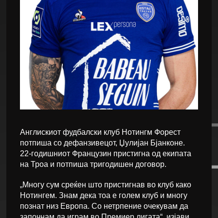
Англискиот фудбалски клуб Нотингм Форест
потпиша со дефанзивецот, Џулијан Бјанконе.
22-годишниот Французин пристигна од екипата
на Троа и потпиша тригодишен договор.
„Многу сум среќен што пристигнав во клуб како
Нотингем. Знам дека тоа е голем клуб и многу
познат низ Европа. Со нетрпение очекувам да
започнам да играм во Премиер лигата“, изјави