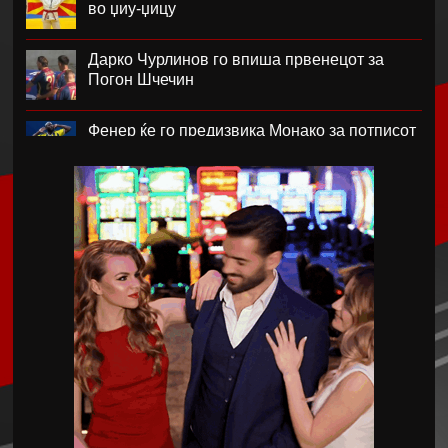
во џиу-џицу
Дарко Чурлинов го впиша првенецот за
Погон Шчечин
Фенер ќе го предизвика Монако за потписот
на Лукаку
Челзи убедливо го надигра Милан во
Австралија
Кенан Јилдиз на листата на желби на
Арсенал
Фисник Аслани не ги мина лекарските
прегледи во РБ Лајпциг
Интер подобар од Јуве во тест меч во Перт