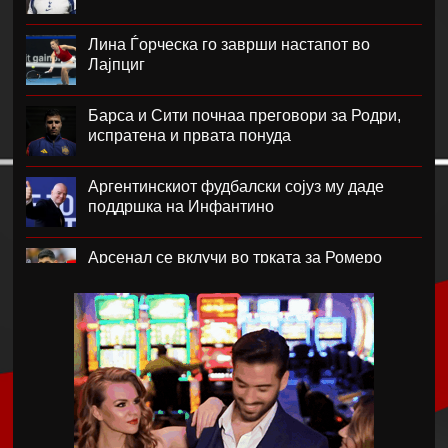
Лина Ѓорческа го заврши настапот во
Лајпциг
Барса и Сити почнаа преговори за Родри,
испратена и првата понуда
Аргентинскиот фудбалски сојуз му даде
поддршка на Инфантино
Арсенал се вклучи во трката за Ромеро
ПСЖ го купи најдобриот фудбалер на
Монако
Крстевски го замени МЗТ Скопје со
Куманово