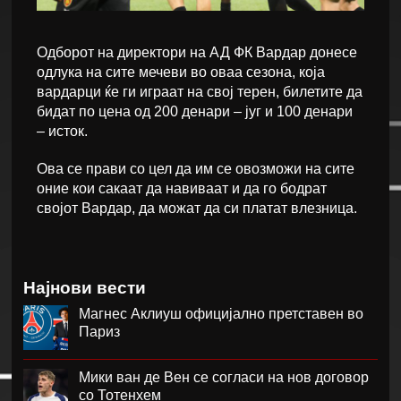
Одборот на директори на АД ФК Вардар донесе
одлука на сите мечеви во оваа сезона, која
вардарци ќе ги играат на свој терен, билетите да
бидат по цена од 200 денари – југ и 100 денари
– исток.
Ова се прави со цел да им се овозможи на сите
оние кои сакаат да навиваат и да го бодрат
својот Вардар, да можат да си платат влезница.
Најнови вести
Магнес Аклиуш официјално претставен во
Париз
Мики ван де Вен се согласи на нов договор
со Тотенхем