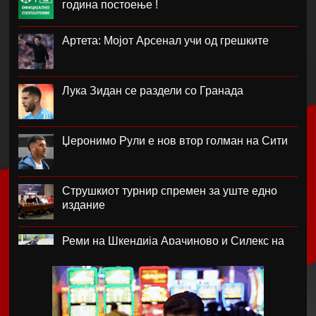
година постоење !
Артета: Мојот Арсенал учи од грешките
Лука Зидан се раздели со Гранада
Џеронимо Рули е нов втор голман на Сити
Струшкиот турнир спремен за уште едно
издание
Реми на Шкендија Арачиново и Силекс на
воведот во второто коло на ПМФЛ
Јунајтед позајми два свои голови