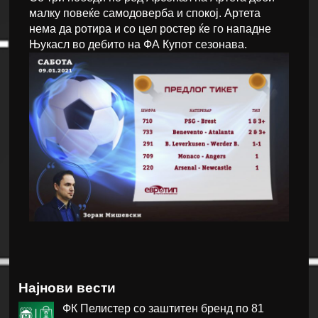
малку повеќе самодоверба и спокој. Артета
нема да ротира и со цел ростер ќе го нападне
Њукасл во дебито на ФА Купот сезонава.
Најнови вести
ФК Пелистер со заштитен бренд по 81