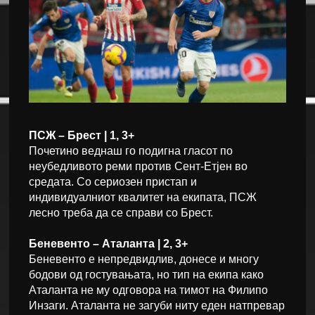
ПСЖ – Брест | 1, 3+
Почетино веднаш го подигна гласот по
неубедливото реми против Сент-Етјен во
средата. Со сериозен пристап и
индивидуалниот квалитет на екипата, ПСЖ
лесно треба да се справи со Брест.
Беневенто – Аталанта | 2, 3+
Беневенто е непредвидлив, донесе и многу
бодови од гостувањата, но тип на екипа како
Аталанта не му одговора на тимот на Филипо
Инзаги. Аталанта не загуби ниту еден натпревар