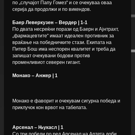
по „случајот Папу Гомез“ и се очекуваа оваа
серија да продолжи и по викендов.
Баер Леверкузен – Вердер | 1-1
По двата несреќни порази од Баерн и Ајнтрахт,
„фармацевтите“ имаат идеален противник за
враќање на победничките стази. Екипата на
Питер Бош има неспорен квалитет и треба да
запишат очекувани бодови против
променливиот северен гигант.
Монако – Анжер | 1
Монако е фаворит и очекувам сигурна победа и
приклучок кон врвот на табелата.
Арсенал – Њукасл | 1
Со три победи по ред Арсенал на Артета доби