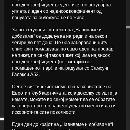
погоден коефициент, еден тикет во регуларна
уплата и еден со највисок коефициент од
понудата за обложување во живо.
За потсетување, во текот на „Навиваме и
добиваме“ се доделуваа награди и на секои
четири до пет дена! Не беа заборавени ниту
оние кои промашуваа по само еден натпревар
на тикет, па секој таков тикет кој има највисок
погоден коефициент (не сметајќи го
промашениот пар), е наградуван со Самсунг
Галакси А52.
Сега е вистинскиот момент и за користење на
Евротип клуб картичката, која доколку се уште ја
немате, можете во секој момент да се обратите
кај операторот во вашето уплатно место и да ги
искористите сите поволности.
Еден ден до крајот на „Навиваме и добиваме“!