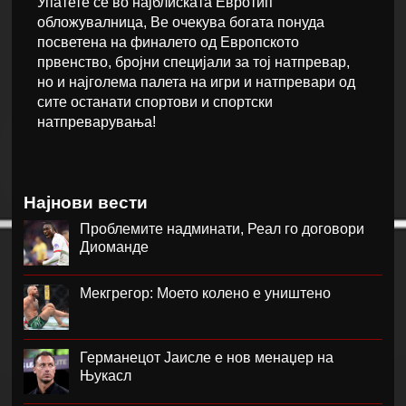
Упатете се во најблиската Евротип
обложувалница, Ве очекува богата понуда
посветена на финалето од Европското
првенство, бројни специјали за тој натпревар,
но и најголема палета на игри и натпревари од
сите останати спортови и спортски
натпреварувања!
Најнови вести
Проблемите надминати, Реал го договори
Диоманде
Мекгрегор: Моето колено е уништено
Германецот Јаисле е нов менаџер на
Њукасл