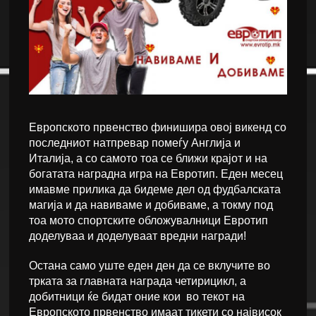
Европското првенство финишира овој викенд со
последниот натпревар помеѓу Англија и
Италија, а со самото тоа се ближи крајот и на
богатата наградна игра на Евротип. Еден месец
имавме прилика да бидеме дел од фудбалската
магија и да навиваме и добиваме, а токму под
тоа мото спортските обложувалници Евротип
доделуваа и доделуваат вредни награди!
Остана само уште еден ден да се вклучите во
трката за главната награда четирицикл, а
добитници ќе бидат оние кои во текот на
Европското првенство имаат тикети со највисок