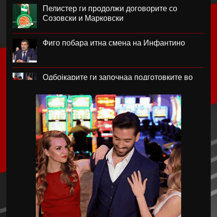
Пелистер ги продолжи договорите со
Созовски и Марковски
Фиго побара итна смена на Инфантино
Одбојкарите ги започнаа подготовките во
Крушево
РБ Лајпциг го врати голманот Ниланд
Блатер лобира за прва жена на чело на
ФИФА
Нотингем Форест го бара Рејндерс како
замена за Андерсон
Арсенал плаќа скоро 90 милиони евра за