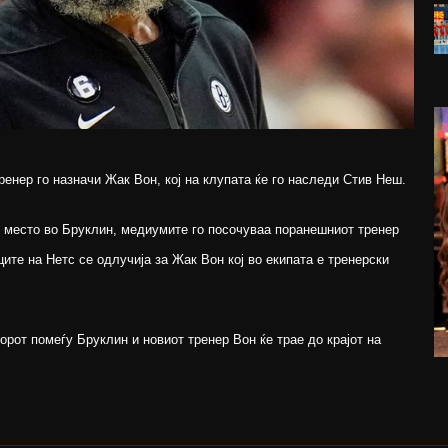
ренер го назначи Жак Вон, кој на клупата ќе го наследи Стив Неш.
о место во Бруклин, медиумите го посочуваа поранешниот тренер
ите на Нетс се одлучија за Жак Вон кој во екипата е тренерски
рот помеѓу Бруклин и новиот тренер Вон ќе трае до крајот на