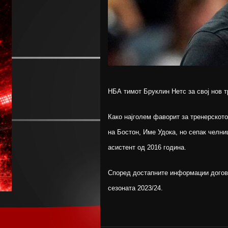
НБА тимот Бруклин Нетс за свој нов т
Како најголем фаворит за тренерскот
на Бостон, Име Удока, но сепак челниц
асистент од 2016 година.
Според достапните информации догово
сезоната 2023/24.