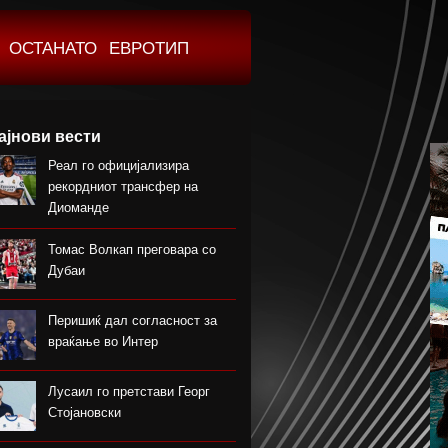
ОСТАНАТО
ЕВРОТИП
ајнови вести
Реал го официјализира
рекордниот трансфер на
Диоманде
Томас Волкап преговара со
Дубаи
Перишиќ дал согласност за
враќање во Интер
Лусаил го претстави Георг
Стојановски