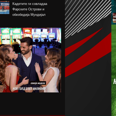
Кадетите ги совладаа
Фарските Острови и
обезбедија Мундијал
Перишиќ пред враќање во
Интер
Лара Гут Бехрами означи крај
на скијачката кариера
Меси со два гола се врати во
дресот на Интер Мајами по
Мундијалот
Шенгелија плати еден милион
и се ослободи од Барселона
Мајорка убедливо го совлада
ПСЖ