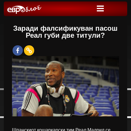
Заради фалсификуван пасош
Реал губи две титули?
Шпанскиот кошаркарски тим Реал Мадрид се