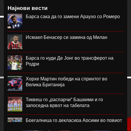
Најнови вести
Барса сака да го замени Араухо со Ромеро
Исмаел Бенасер си замина од Милан
Барса го нуди Де Јонг во трансферот на
Родри
Хорхе Мартин победи на спринтот во
Велика Британија
Тиквеш го „распарчи“ Башкими и го
запоседна врвот на табелата
Брегалница го декласира Арсими во првиот
домашен меч во сезоната