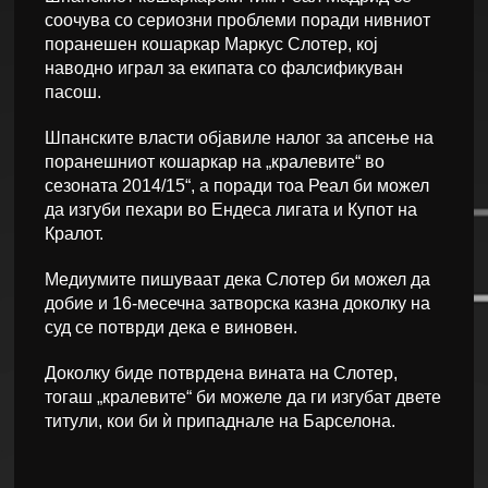
соочува со сериозни проблеми поради нивниот
поранешен кошаркар Маркус Слотер, кој
наводно играл за екипата со фалсификуван
пасош.
Шпанските власти објавиле налог за апсење на
поранешниот кошаркар на „кралевите“ во
сезоната 2014/15“, а поради тоа Реал би можел
да изгуби пехари во Ендеса лигата и Купот на
Кралот.
Медиумите пишуваат дека Слотер би можел да
добие и 16-месечна затворска казна доколку на
суд се потврди дека е виновен.
Доколку биде потврдена вината на Слотер,
тогаш „кралевите“ би можеле да ги изгубат двете
титули, кои би ѝ припаднале на Барселона.