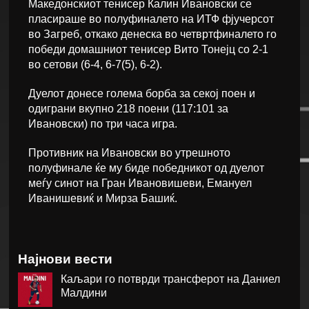
Македонскиот тенисер Калин Ивановски се
пласираше во полуфиналето на ИТФ фјучерсот
во Загреб, откако денеска во четвртфиналето го
победи домашниот тенисер Вито Тонејц со 2-1
во сетови (6-4, 6-7(5), 6-2).
Дуелот донесе голема борба за секој поен и
одиграни вкупно 218 поени (117:101 за
Ивановски) по три часа игра.
Противник на Ивановски во утрешното
полуфинале ќе му биде победникот од дуелот
меѓу синот на Гран Ивановишеви, Емануел
Иванишевиќ и Мирза Башиќ.
Најнови вести
Каљари го потврди трансферот на Даниел
Малдини