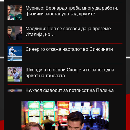
Мурињо: Бернардо треба многу да работи,
физички заостанува зад другите
Малдини: Пеп се согласи да ја преземе
Италија, но…
Синер го откажа настапот во Синсинати
Шкендија го освои Скопје и го запоседна
врвот на табелата
Њукасл фаворит за потписот на Палиња
Атланта Јунајтед фаворит за потписот на
Мората