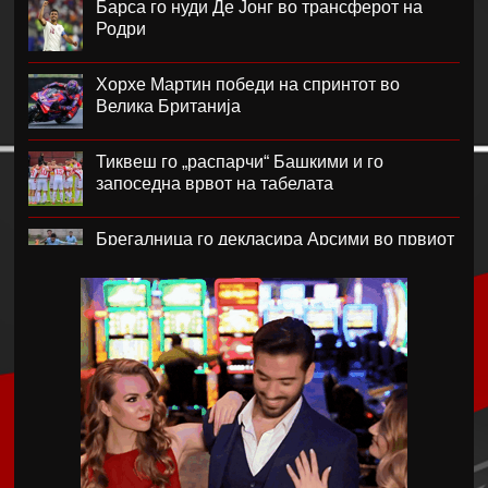
Барса го нуди Де Јонг во трансферот на
Родри
Хорхе Мартин победи на спринтот во
Велика Британија
Тиквеш го „распарчи“ Башкими и го
запоседна врвот на табелата
Брегалница го декласира Арсими во првиот
домашен меч во сезоната
Катерина Ацевска светска вицешампионка
во џиу-џицу
Дарко Чурлинов го впиша првенецот за
Погон Шчечин
Фенер ќе го предизвика Монако за потписот