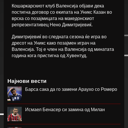
Кошаркарскиот клуб Валенсија објави дека
постигна договор со екипата на Уникс Казан во
врска со позајмицата на македонскиот
репрезентативец Нено Димитријевиќ.
Димитријевиќ во следната сезона ќе игра во
дресот на Уникс како позајмен играч на
Валенсија. Тој е член на Валенсија од минатата
година кога пристигна од Хувентуд.
Најнови вести
Барса сака да го замени Араухо со Ромеро
Исмаел Бенасер си замина од Милан