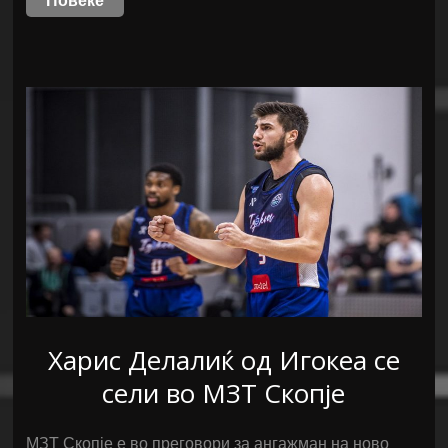
Повеќе
Харис Делалиќ од Игокеа се
сели во МЗТ Скопје
МЗТ Скопје е во преговори за ангажман на ново