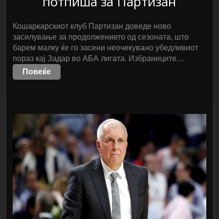
потпиша за Партизан
Кошаркарскиот клуб Партизан доведе ново
засилување за продолжението од сезоната, што
барем малку ќе го засени неочекувано убедливиот
пораз кај Задар во АБА лигата. Избраниците…
Повеќе