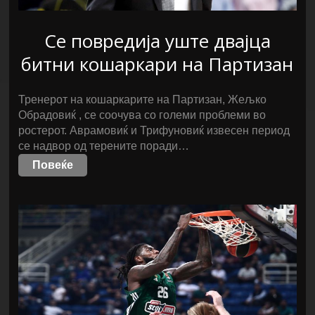
Се повредија уште двајца
битни кошаркари на Партизан
Тренерот на кошаркарите на Партизан, Жељко
Обрадовиќ , се соочува со големи проблеми во
ростерот. Аврамовиќ и Трифуновиќ извесен период
се надвор од терените поради…
Повеќе