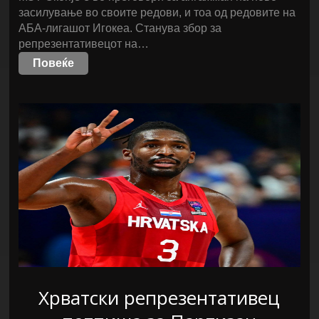
засилување во своите редови, и тоа од редовите на
АБА-лигашот Игокеа. Станува збор за
репрезентативецот на…
Повеќе
Хрватски репрезентативец