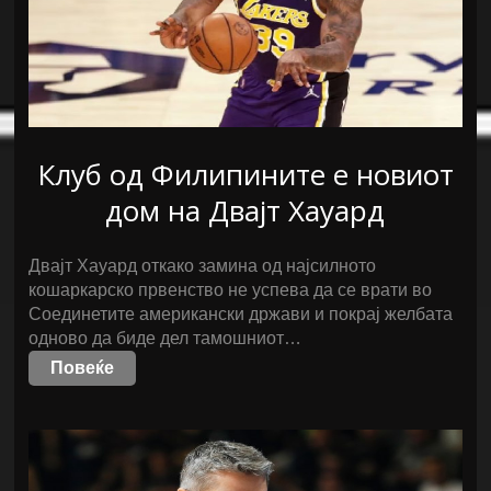
Клуб од Филипините е новиот
дом на Двајт Хауард
Двајт Хауард откако замина од најсилното
кошаркарско првенство не успева да се врати во
Соединетите американски држави и покрај желбата
одново да биде дел тамошниот…
Повеќе