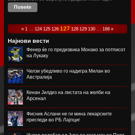
Повеќе
127
«
1
…
124
125
126
128
129
130
…
188
»
Најнови вести
Фенер ќе го предизвика Монако за потписот
на Лукаку
Челзи убедливо го надигра Милан во
Австралија
Кенан Јилдиз на листата на желби на
Арсенал
Фисник Аслани не ги мина лекарските
прегледи во РБ Лајпциг