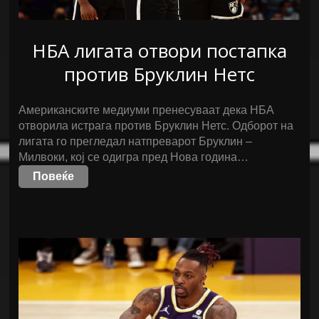
НБА лигата отвори постапка
против Бруклин Нетс
Американските медиуми пренесуваат дека НБА
отворила истрага против Бруклин Нетс. Одборот на
лигата го прегледал натпреварот Бруклин –
Милвоки, кој се одигра пред Нова година…
Повеќе