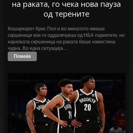
на раката, го чека нова пауза
од терените
Кошаркарот Крис Пол и во минатото имаше
скршеници кои го оддалечуваа од НБА паркетите, но
најновата скршеница на раката беше навистина
чудна. Во една ситуација…
Повеќе