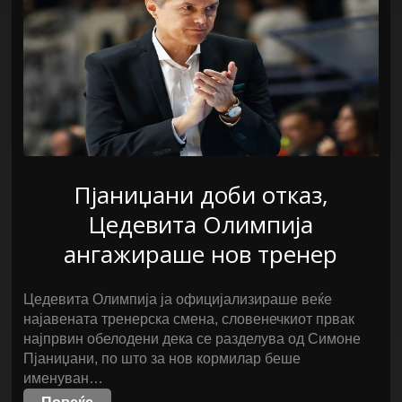
Пјаниџани доби отказ,
Цедевита Олимпија
ангажираше нов тренер
Цедевита Олимпија ја официјализираше веќе
најавената тренерска смена, словенечкиот првак
најпрвин обелодени дека се разделува од Симоне
Пјаниџани, по што за нов кормилар беше
именуван…