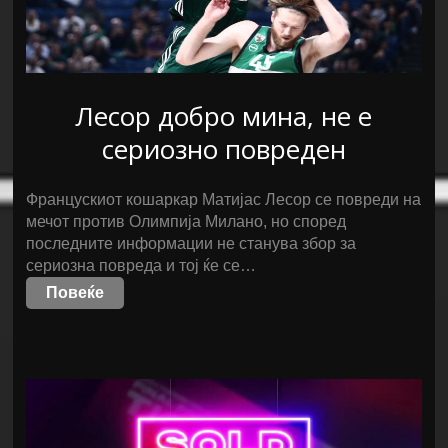
Лесор добро мина, не е
сериозно повреден
Францускиот кошаркар Матијас Лесор се повреди на
мечот против Олимпија Милано, но според
последните информации не станува збор за
сериозна повреда и тој ќе се…
Повеќе