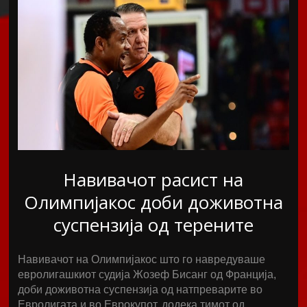
Навивачот расист на
Олимпијакос доби доживотна
суспензија од терените
Навивачот на Олимпијакос што го навредуваше
евролигашкиот судија Жозеф Бисанг од Франција,
доби доживотна суспензија од натпреварите во
Евролигата и во Еврокупот, додека тимот од…