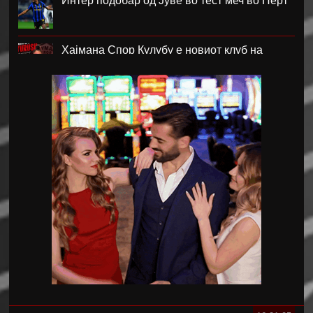
Интер подобар од Јуве во тест меч во Перт
Хајмана Спор Кулубу е новиот клуб на
Александра Марковска
Модриќ и Џеко градат луксузен комплекс на
Јадранот
Синот на Меси ќе потпише за Ла Масија
Мексико му даде отворена поддршка на
Инфантино
Барса го откажа пријателскиот натпревар
во Мароко
Барса го позајми Араухо во Ливерпул