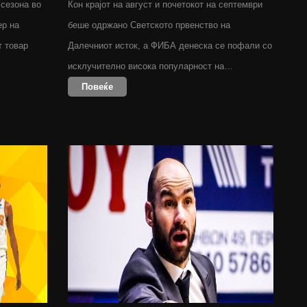
 сезона во
Кон крајот на август и почетокот на септември
ер на
беше одржано Светското првенство на
т товар
Далечниот исток, а ФИБА денеска се пофали со
исклучително висока популарност на…
Повеќе