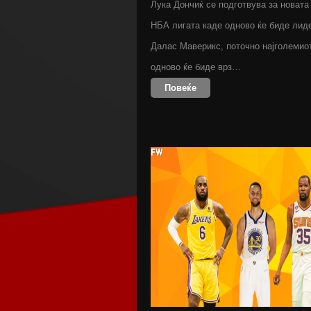
Лука Дончиќ се подготвува за новата
НБА лигата каде одново ќе биде лид
Далас Маверикс, поточно најголемио
одново ќе биде врз…
Повеќе