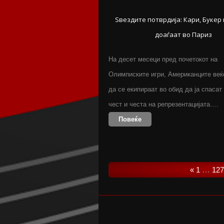
Ѕвездите потврдија: Кари, Букер
доаѓаат во Париз
На десет месеци пред почетокот на
Олимписките игри, Американците веќ
да се екипираат во обид да ја спасат
чест и честа на репрезентацијата….
Повеќе
«
1
…
127