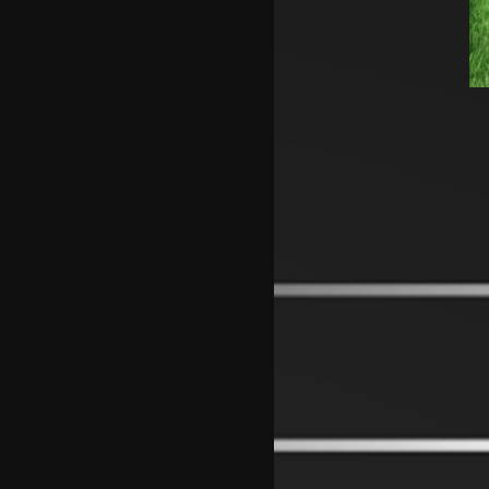
за Родри, испратена и првата
понуда
Аргентинскиот фудбалски сојуз
му даде поддршка на
Инфантино
Арсенал се вклучи во трката за
Ромеро
ПСЖ го купи најдобриот
фудбалер на Монако
Крстевски го замени МЗТ
Скопје со Куманово
Силверстоун се враќа во
календарот на Мото ГП
шампионатот