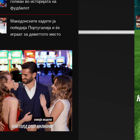
голман во историјата на
фудбалот
Македонските кадети ја
победија Португалија и ќе
играат за деветтото место
КК Пелистер потпиша договор
со младински репрезентативец
Магнес Аклиуш официјално
претставен во Париз
Мики ван де Вен се согласи на
нов договор со Тотенхем
Лина Ѓорческа го заврши
настапот во Лајпциг
Барса и Сити почнаа преговори