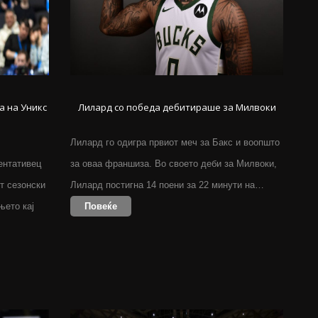
а на Уникс
Лилард со победа дебитираше за Милвоки
Лилард го одигра првиот меч за Бакс и воопшто
ентативец
за оваа франшиза. Во своето деби за Милвоки,
т сезонски
Лилард постигна 14 поени за 22 минути на…
њето кај
Повеќе