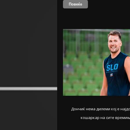
Повеќе
Дончиќ нема дилеми кој е најд
кошаркар на сите времи