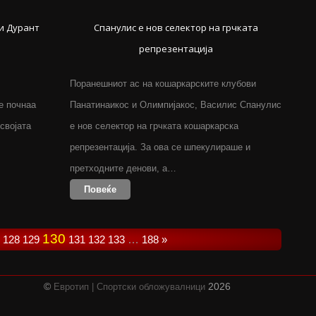
 и Дурант
Спанулис е нов селектор на грчката
репрезентација
Поранешниот ас на кошаркарските клубови
е почнаа
Панатинаикос и Олимпијакос, Василис Спанулис
 својата
е нов селектор на грчката кошаркарска
репрезентација. За ова се шпекулираше и
претходните денови, а…
Повеќе
130
128
129
131
132
133
…
188
»
©
2026
Евротип | Спортски обложувалници