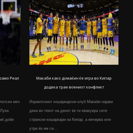
 само Реал
Макаби како домаќин ќе игра во Кипар
додека трае воениот конфликт
телски меч
Израелскиот кошаркарски клуб Макаби најави
 Лука
дека во текот на денот ќе ги евакуира сите
иќ доби
странски кошаркари на Кипар, а вечерва или
утре ќе им се…