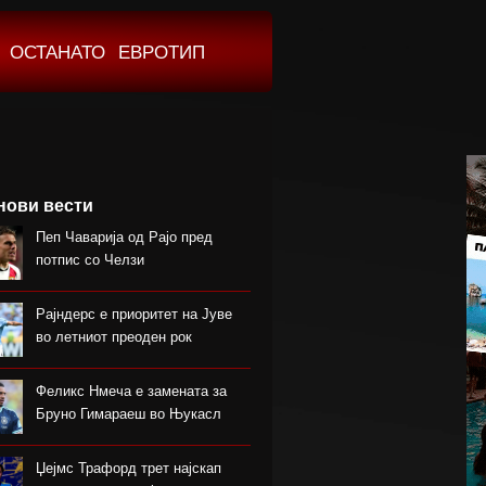
ОСТАНАТО
ЕВРОТИП
нови вести
Пеп Чаварија од Рајо пред
потпис со Челзи
Рајндерс е приоритет на Јуве
во летниот преоден рок
Феликс Нмеча е замената за
Бруно Гимараеш во Њукасл
Џејмс Трафорд трет најскап