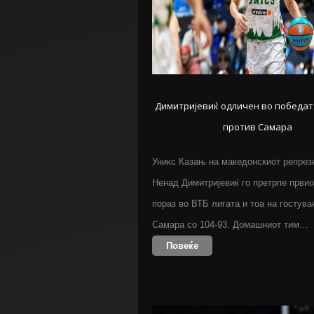
Димитријевиќ одличен во победат
против Самара
Уникс Казањ на македонскиот репрез
Ненад Димитријевиќ го претрпе првио
пораз во ВТБ лигата и тоа на гостува
Самара со 104-93. Домашниот тим…
Повеќе