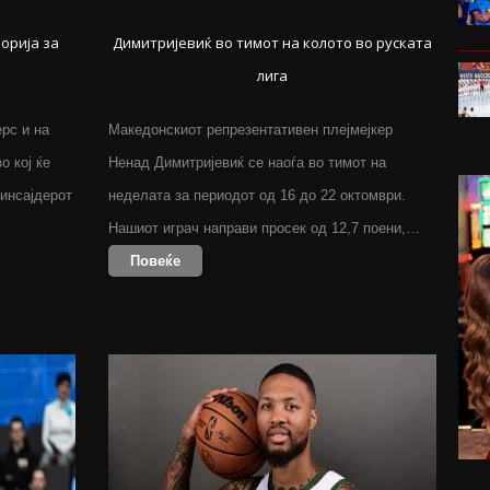
орија за
Димитријевиќ во тимот на колото во руската
лига
рс и на
Македонскиот репрезентативен плејмејкер
о кој ќе
Ненад Димитријевиќ се наоѓа во тимот на
 инсајдерот
неделата за периодот од 16 до 22 октомври.
Нашиот играч направи просек од 12,7 поени,…
Повеќе