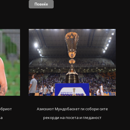
Повеќе
обриот
Азискиот Мундобаскет ги собори сите
ња
рекорди на посета и гледаност