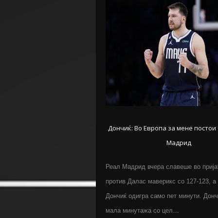
Дончиќ: Во Европа за мене постои
Мадрид
Реал Мадрид вчера славеше во прија
против Далас маверикс со 127-123, а
Дончиќ одигра само пет минути. Донч
мала минутажа со цел…