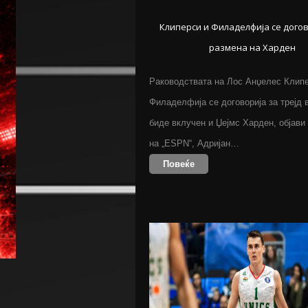
Клиперси и Филаделфија се догов
размена на Харден
Раководствата на Лос Анџелес Клипе
Филаделфија се договорија за трејд в
биде вклучен и Џејмс Харден, објави
на „ESPN“, Адријан…
Повеќе