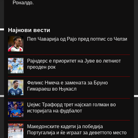
Роналдо.
Најнови вести
Пеп Чаварија од Рајо пред потпис со Челзи
Рајндерс е приоритет на Јуве во летниот
преоден рок
Феликс Нмеча е замената за Бруно
Гимараеш во Њукасл
Џејмс Трафорд трет најскап голман во
историјата на фудбалот
Македонските кадети ја победија
Португалија и ќе играат за деветтото место