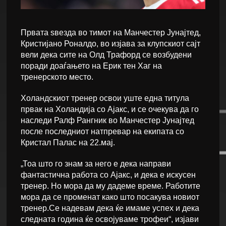
Првата ѕвезда во тимот на Манчестер Јунајтед,
Кристијано Роналдо, во изјава за клупскиот сајт
вели дека сите на Олд Трафорд се возбудени
поради доаѓањето на Ерик тен Хаг на
тренерското место.
Холандскиот тренер освои уште една титула
првак на Холандија со Ајакс, и се очекува да го
наследи Ралф Рангник во Манчестер Јунајтед
после последниот натпревар на екипата со
Кристал Палас на 22.мај.
„Тоа што го знам за него е дека направи
фантастична работа со Ајакс, и дека е искусен
тренер. Но мора да му дадеме време. Работите
мора да се променат како што посакува новиот
тренер.Се надевам дека ќе имаме успех и дека
следната година ќе освојуваме трофеи“, изјави