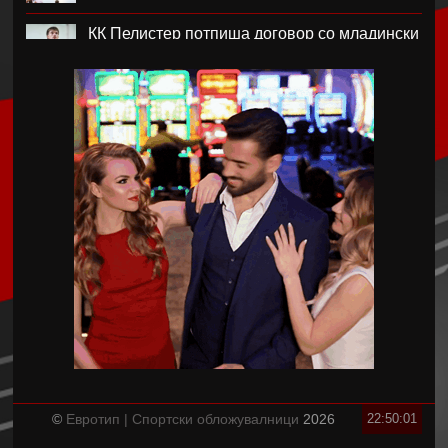
КК Пелистер потпиша договор со младински
репрезентативец
Магнес Аклиуш официјално претставен во
Париз
Мики ван де Вен се согласи на нов договор
со Тотенхем
Лина Ѓорческа го заврши настапот во
Лајпциг
Барса и Сити почнаа преговори за Родри,
испратена и првата понуда
Аргентинскиот фудбалски сојуз му даде
поддршка на Инфантино
©
Евротип | Спортски обложувалници
2026
22:50:01