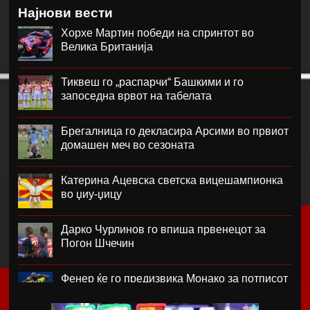
Најнови вести
Хорхе Мартин победи на спринтот во
Велика Британија
Тиквеш го „распарчи“ Башкими и го
запоседна врвот на табелата
Брегалница го декласира Арсими во првиот
домашен меч во сезоната
Катерина Ацевска светска вицешампионка
во џиу-џицу
Дарко Чурлинов го впиша првенецот за
Погон Шчечин
Фенер ќе го предизвика Монако за потписот
на Лукаку