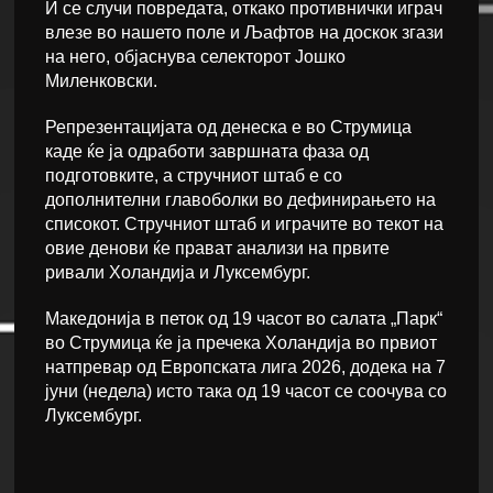
И се случи повредата, откако противнички играч
влезе во нашето поле и Љафтов на доскок згази
на него, објаснува селекторот Јошко
Миленковски.
Репрезентацијата од денеска е во Струмица
каде ќе ја одработи завршната фаза од
подготовките, а стручниот штаб е со
дополнителни главоболки во дефинирањето на
списокот. Стручниот штаб и играчите во текот на
овие денови ќе прават анализи на првите
ривали Холандија и Луксембург.
Македонија в петок од 19 часот во салата „Парк“
во Струмица ќе ја пречека Холандија во првиот
натпревар од Европската лига 2026, додека на 7
јуни (недела) исто така од 19 часот се соочува со
Луксембург.