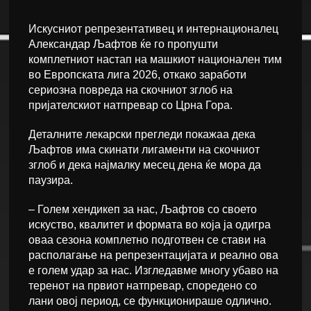
Искусниот репрезентативец и интернационалец
Александар Љафтов ќе го пропушти
комплетниот настап на машкиот национален тим
во Европската лига 2026, откако заработи
сериозна повреда на скочниот зглоб на
пријателскиот натпревар со Црна Гора.
Деталните лекарски прегледи покажаа дека
Љафтов има скинати лигаменти на скочниот
зглоб и дека најмалку месец дена ќе мора да
паузира.
– Голем хендикеп за нас, Љафтов со своето
искуство, квалитет и формата во која ја одигра
оваа сезона комплетно подготвен се стави на
располагање на репрезентацијата и реално ова
е голем удар за нас. Изгледавме многу убаво на
теренот на првиот натпревар, споредено со
лани овој период, се функционираше одлично.