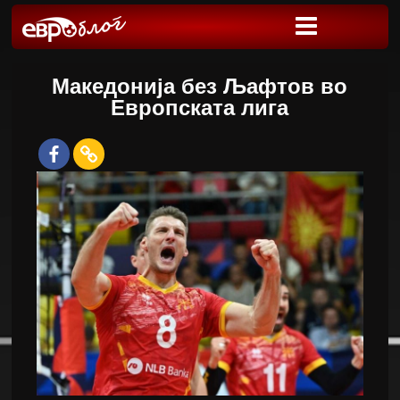
Македонија без Љафтов во
Европската лига