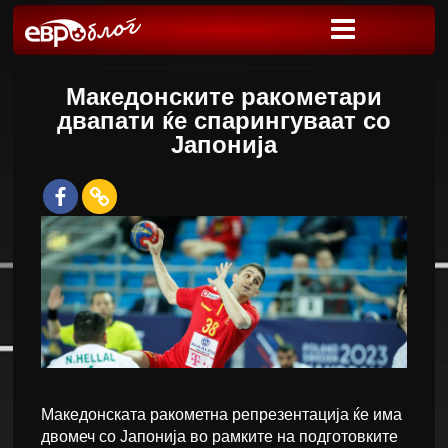
Македонските ракометари
двапати ќе спарингуваат со
Јапонија
Македонската ракометна репрезентација ќе има
двомеч со Јапонија во рамките на подготовките