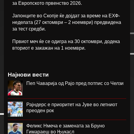
за Европското првенство 2026.
Јапонците во Скопје ќе дојдат за време на ЕХФ-
неделата (27 октомври – 2 ноември) предвидена
за тест средби.
Првиот меч ќе се одигра на 30 октомври, додека
вториот е закажан на 1 ноември.
Најнови вести
Пеп Чаварија од Рајо пред потпис со Челзи
Рајндерс е приоритет на Јуве во летниот
преоден рок
Феликс Нмеча е замената за Бруно
Гимараеш во Њукасл