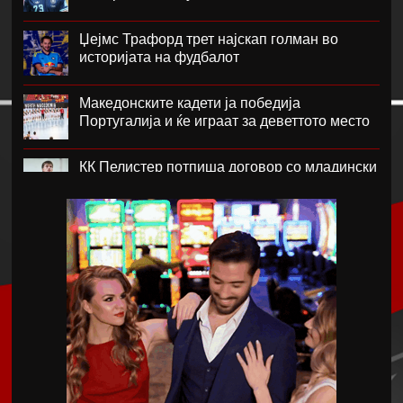
Џејмс Трафорд трет најскап голман во
историјата на фудбалот
Македонските кадети ја победија
Португалија и ќе играат за деветтото место
КК Пелистер потпиша договор со младински
репрезентативец
Магнес Аклиуш официјално претставен во
Париз
Мики ван де Вен се согласи на нов договор
со Тотенхем
Лина Ѓорческа го заврши настапот во
Лајпциг