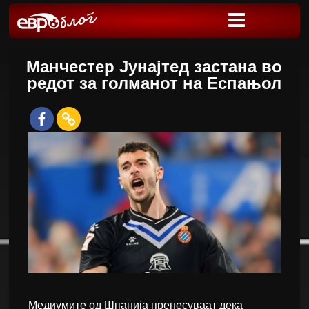
Манчестер Јунајтед застана во
редот за голманот на Еспањол
Медиумите од Шпанија пренесуваат дека