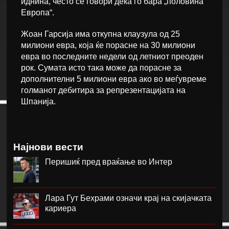
иднина, често се говори дека го бара „половина
Европа“.
Жоан Гарсија има откупна клаузула од 25
милиони евра, која ќе порасне на 30 милиони
евра во последните недели од летниот преоден
рок. Сумата исто така може да порасне за
дополнителни 5 милиони евра ако во меѓувреме
голманот дебитира за репрезентацијата на
Шпанија.
Најнови вести
Перишиќ пред враќање во Интер
Лара Гут Бехрами означи крај на скијачката
кариера