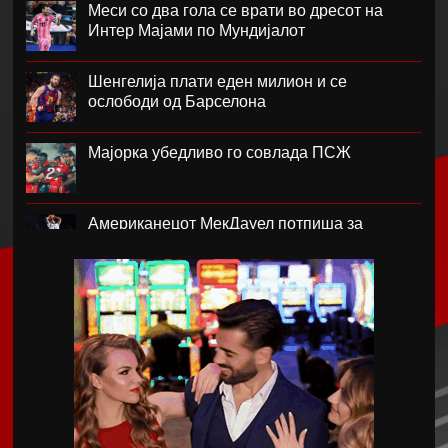
Меси со два гола се врати во дресот на
Интер Мајами по Мундијалот
Шенгелија плати еден милион и се
ослободи од Барселона
Мајорка убедливо го совлада ПСЖ
Американецот МекДауел потпиша за
Пелистер
Проблемите надминати, Реал го договори
Диоманде
Мекгрегор: Моето колено е уништено
Германецот Јаисле е нов менаџер на