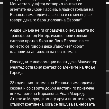
Манчестер јунајтед остварил контакт со
агентите на Жоан Гарсија, младиот голман на
Еспањол има одлична сезона и со месеци се
говори дека го бара „половина Европа“.
Андре Онана не ги оправдува очекувањата по
трансферот од Интер, имаше нови големи
киксови против Лион во Лига Европа, па се
почесто се говори дека „ѓаволите“ кројат
планови за ангажман на нов голман.
Последните информации велат дека Манчестер
јунајтед остварил контакт со агентите на Жоан
Гарсија.
23 годишниот голман на Еспањол има одлична
сезона и со своите добри настапи го привлече
вниманието на Барселона, Реал Мадрид,
Атлетико Мадрид и многу други гиганти ширум
стариот континент. Кога се пишува за неговата