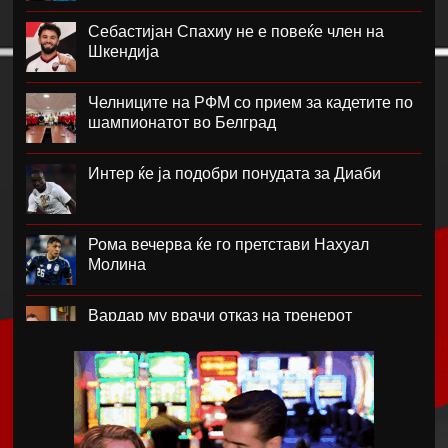
Себастијан Спахиу не е повеќе член на
Шкендија
Челниците на РФМ со прием за кадетите по
шампионатот во Белград
Интер ќе ја подобри понудата за Диаби
Рома вечерва ќе го претстави Нахуал
Молина
Вардар му врачи отказ на тренерот
Фабијани
Каљари го потврди трансферот на Даниел
Малдини