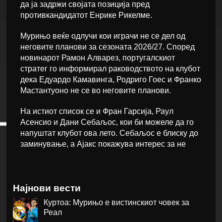
да ја задржи својата позиција пред
противкандидатот Енрике Рикелме.
Мурињо веќе одлучи кои играчи не се дел од
неговите планови за сезоната 2026/27. Според
новинарот Рамон Алварез, португалскиот
стратег го информирал раководството на клубот
дека Едуардо Камавинга, Родриго Гоес и Франко
Мастантуоно не се во неговите планови.
На истиот список се и Фран Гарсија, Раул
Асенсио и Дани Себаљос, кои би можеле да го
напуштат клубот ова лето. Себаљос е блиску до
заминување, а Ајакс покажува интерес за не
Најнови вести
Куртоа: Мурињо е вистинскиот човек за
Реал