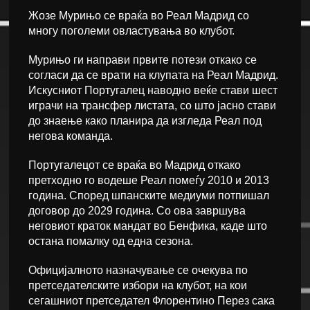
Жозе Мурињо се враќа во Реал Мадрид со
многу поголеми овластувања во клубот.
Мурињо ги направи првите потези откако се
согласи да се врати на клупата на Реал Мадрид.
Искусниот Португалец наводно веќе стави шест
играчи на трансфер листата, со што јасно стави
до знаење како планира да изгледа Реал под
негова команда.
Португалецот се враќа во Мадрид откако
претходно го водеше Реал помеѓу 2010 и 2013
година. Според шпанските медиуми потпишал
договор до 2029 година. Со ова завршува
неговиот краток мандат во Бенфика, каде што
остана помалку од една сезона.
Официјалното назначување се очекува по
претседателските избори на клубот, на кои
сегашниот претседател Флорентино Перез сака