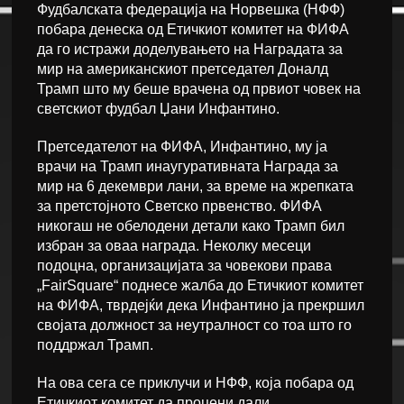
Фудбалската федерација на Норвешка (НФФ)
побара денеска од Етичкиот комитет на ФИФА
да го истражи доделувањето на Наградата за
мир на американскиот претседател Доналд
Трамп што му беше врачена од првиот човек на
светскиот фудбал Џани Инфантино.
Претседателот на ФИФА, Инфантино, му ја
врачи на Трамп инаугуративната Награда за
мир на 6 декември лани, за време на жрепката
за претстојното Светско првенство. ФИФА
никогаш не обелодени детали како Трамп бил
избран за оваа награда. Неколку месеци
подоцна, организацијата за човекови права
„FairSquare“ поднесе жалба до Етичкиот комитет
на ФИФА, тврдејќи дека Инфантино ја прекршил
својата должност за неутралност со тоа што го
поддржал Трамп.
На ова сега се приклучи и НФФ, која побара од
Етичкиот комитет да процени дали