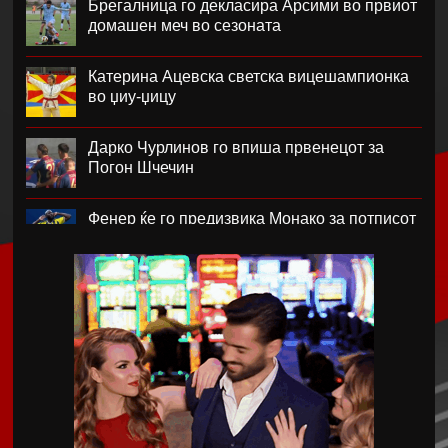
Брегалница го декласира Арсими во првиот
домашен меч во сезоната
Катерина Ацевска светска вицешампионка
во џиу-џицу
Дарко Чурлинов го впиша првенецот за
Погон Шчечин
Фенер ќе го предизвика Монако за потписот
на Лукаку
Челзи убедливо го надигра Милан во
Австралија
Кенан Јилдиз на листата на желби на
Арсенал
Фисник Аслани не ги мина лекарските