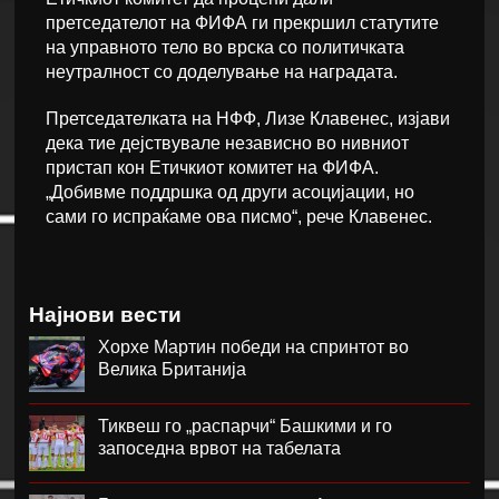
претседателот на ФИФА ги прекршил статутите
на управното тело во врска со политичката
неутралност со доделување на наградата.
Претседателката на НФФ, Лизе Клавенес, изјави
дека тие дејствувале независно во нивниот
пристап кон Етичкиот комитет на ФИФА.
„Добивме поддршка од други асоцијации, но
сами го испраќаме ова писмо“, рече Клавенес.
Најнови вести
Хорхе Мартин победи на спринтот во
Велика Британија
Тиквеш го „распарчи“ Башкими и го
запоседна врвот на табелата