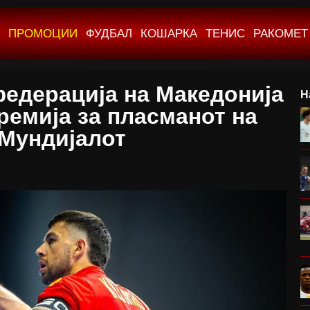
ПРОМОЦИИ
ФУДБАЛ
КОШАРКА
ТЕНИС
РАКОМЕТ
едерација на Македонија
Н
ремија за пласманот на
Мундијалот