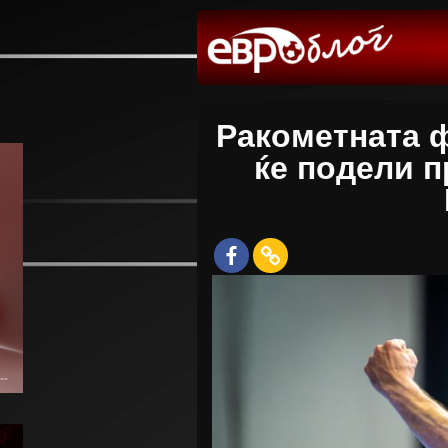
Ракометната ф
ќе подели п