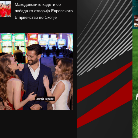
Македонските кадети со
победа го отворија Европското
Б првенство во Скопје
Шкендија несреќно загуби на
првиот меч против Хибернијан
Реал го официјализира
рекордниот трансфер на
Диоманде
Томас Волкап преговара со
Дубаи
Перишиќ дал согласност за
враќање во Интер
Лусаил го претстави Георг
Стојановски