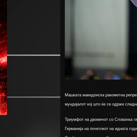
Машката македонска ракометна репре
мундијалот кој што ќе се одржи следн
Триумфот на двомечот со Словачка ги
Германија на почетокот на идната го