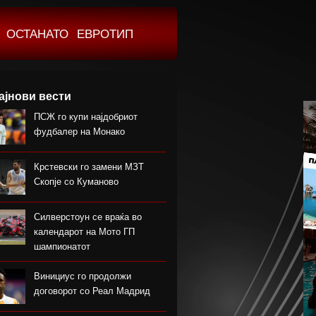
ОСТАНАТО
ЕВРОТИП
ајнови вести
ПСЖ го купи најдобриот
фудбалер на Монако
Крстевски го замени МЗТ
Скопје со Куманово
Силверстоун се враќа во
календарот на Мото ГП
шампионатот
Винициус го продолжи
договорот со Реал Мадрид