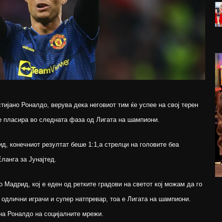
тијано Роналдо, верува дека неговиот тим ќе успее на свој терен
е пласира во следната фаза од Лигата на шампиони.
ид, конечниот резултат беше 1:1,а стрелци на головите беа
ланга за Јунајтед.
 Мадрид, кој е еден од ретките градови на светот кој можам да го
 одлични играчи и супер натпревар, тоа е Лигата на шампиони.
на Роналдо на социјалните мрежи.