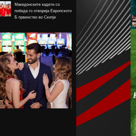
Македонските кадети со
победа го отворија Европското
Б првенство во Скопје
Шкендија несреќно загуби на
првиот меч против Хибернијан
Реал го официјализира
рекордниот трансфер на
Диоманде
Томас Волкап преговара со
Дубаи
Перишиќ дал согласност за
враќање во Интер
Лусаил го претстави Георг
Стојановски