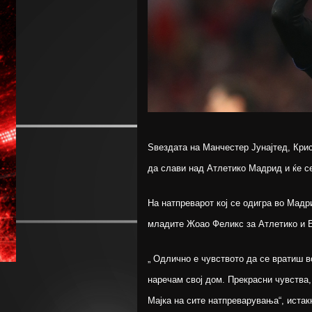
Ѕвездата на Манчестер Јунајтед, Крис
да слави над Атлетико Мадрид и ќе с
На натпреварот кој се одигра во Мадр
младите Жоао Феликс за Атлетико и Е
„ Одлично е чувството да се вратиш во
наречам свој дом. Прекрасни чувства,
Мајка на сите натпреварувања“, истак