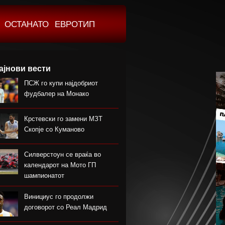
ОСТАНАТО
ЕВРОТИП
ајнови вести
ПСЖ го купи најдобриот
фудбалер на Монако
Крстевски го замени МЗТ
Скопје со Куманово
Силверстоун се враќа во
календарот на Мото ГП
шампионатот
Винициус го продолжи
договорот со Реал Мадрид