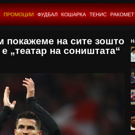
ПРОМОЦИИ
ФУДБАЛ
КОШАРКА
ТЕНИС
РАКОМЕТ
м покажеме на сите зошто
Н
е „театар на соништата“