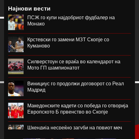
Најнови вести
ПСЖ го купи најдобриот фудбалер на
Монако
Крстевски го замени МЗТ Скопје со
Куманово
Силверстоун се враќа во календарот на
Мото ГП шампионатот
Винициус го продолжи договорот со Реал
Мадрид
Македонските кадети со победа го отворија
Европското Б првенство во Скопје
Шкендија несреќно загуби на првиот меч
против Хибернијан