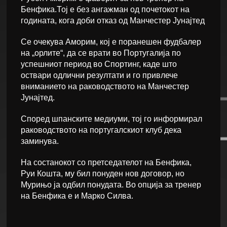
Бенфика.Тој е без ангажман од почетокот на
годината, кога доби отказ од Манчестер Јунајтед
Се очекува Аморим, кој е поранешен фудбалер
на „орлите“, да се врати во Португалија по
успешниот период во Спортинг, каде што
оствари одлични резултати и го привлече
вниманието на раководството на Манчестер
Јунајтед.
Според шпанските медиуми, тој го информирал
раководството на португалскиот клуб дека
заминува.
На состанокот со претседателот на Бенфика,
Руи Кошта, му бил понуден нов договор, но
Мурињо ја одбил понудата. Во опција за тренер
на Бенфика е и Марко Силва.