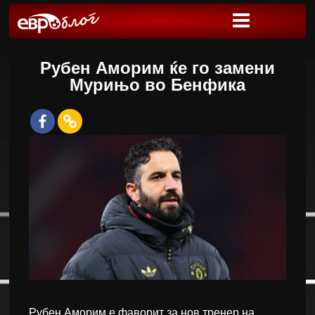
Рубен Аморим ќе го замени
Мурињо во Бенфика
Рубен Аморим е фаворит за нов тренер на