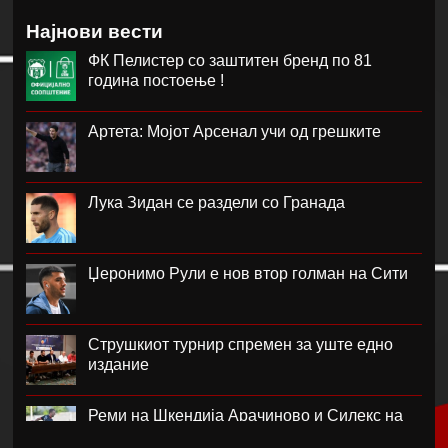
Најнови вести
ФК Пелистер со заштитен бренд по 81
година постоење !
Артета: Мојот Арсенал учи од грешките
Лука Зидан се раздели со Гранада
Џеронимо Рули е нов втор голман на Сити
Струшкиот турнир спремен за уште едно
издание
Реми на Шкендија Арачиново и Силекс на
воведот во второто коло на ПМФЛ