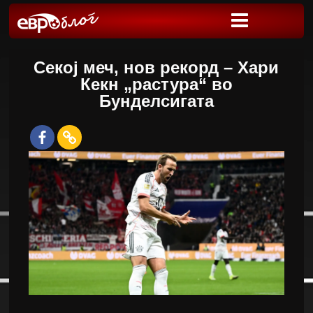
Секој меч, нов рекорд – Хари
Кекн „растура“ во
Бунделсигата