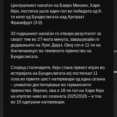
Централниот напаѓач на Баерн Минхен, Хари
Кејн, постигна уште еден гол во победата од 6-
то коло од Бундеслигата над Ајнтрахт
Франкфурт (3-0).
32-годишниот напаѓач го отвори резултатот за
својот тим во 27-мата минута, завршувајќи го
додавањето на Луис Дијаз. Овој гол е 11-ти на
Англичанецот во тековното првенство на
Бундеслигата.
Според статичарите, Кејн стана првиот играч во
историјата на Бундеслигата кој постигнал 11
гола во првите шест натпревари од една сезона
– уникатно достигнување во германското
првенство. Вкупно, ова е 18-ти гол на Хари Кејн
на клупско ниво во сезоната 2025/2026 – и тоа
во 10 одиграни натпревари.