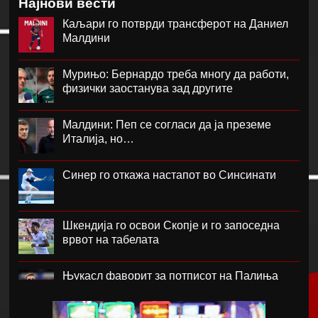
Најнови вести
Каљари го потврди трансферот на Даниел
Малдини
Мурињо: Бернардо треба многу да работи,
физички заостанува зад другите
Малдини: Пеп се согласи да ја преземе
Италија, но…
Синер го откажа настапот во Синсинати
Шкендија го освои Скопје и го запоседна
врвот на табелата
Њукасл фаворит за потписот на Палиња