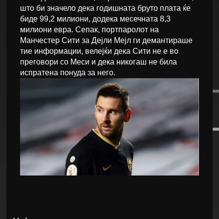
што би значело дека годишната бруто плата ќе
биде 99,2 милиони, додека месечната 8,3
милиони евра. Сепак, портпаролот на
Манчестер Сити за Дејли Мејл ги демантираше
тие информации, велејќи дека Сити не е во
преговори со Меси и дека никогаш не била
испратена понуда за него.