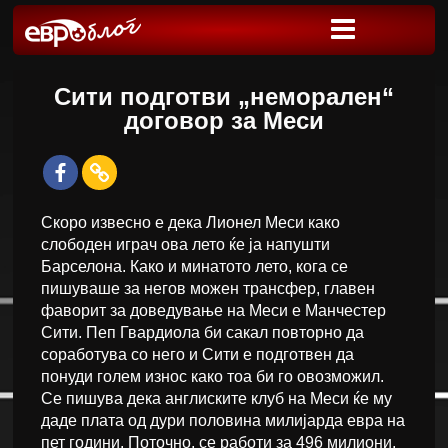
Сити подготви „неморален“
договор за Меси
Скоро извесно е дека Лионел Меси како
слободен играч ова лето ќе ја напушти
Барселона. Како и минатото лето, кога се
пишуваше за негов можен трансфер, главен
фаворит за доведување на Меси е Манчестер
Сити. Пеп Гвардиола би сакал повторно да
соработува со него и Сити е подготвен да
понуди голем износ како тоа би го овозможил.
Се пишува дека англиските клуб на Меси ќе му
даде плата од дури половина милијарда евра на
пет години. Поточно, се работи за 496 милиони,