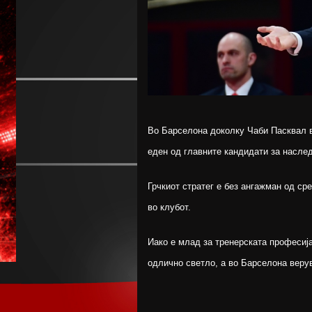
Во Барселона доколку Чаби Пасквал в
еден од главните кандидати за насле
Грчкиот стратег е без ангажман од ср
во клубот.
Иако е млад за тренерската професија
одлично светло, а во Барселона веру