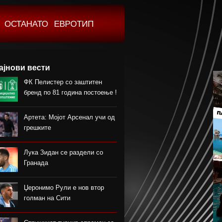
ОСТАНАТО
ЕВРОТИП
ајнови вести
ФК Пелистер со заштитен
бренд по 81 година постоење !
Артета: Мојот Арсенал учи од
грешките
Лука Зидан се раздели со
Гранада
Џеронимо Рули е нов втор
голман на Сити