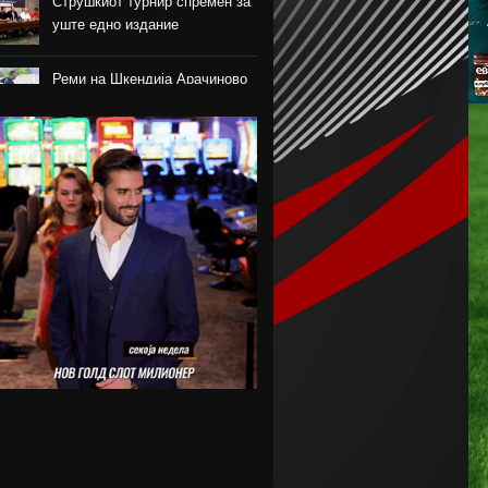
Струшкиот турнир спремен за
уште едно издание
Реми на Шкендија Арачиново
и Силекс на воведот во
второто коло на ПМФЛ
Јунајтед позајми два свои
голови
Пеп Чаварија од Рајо пред
потпис со Челзи
Рајндерс е приоритет на Јуве
во летниот преоден рок
Феликс Нмеча е замената за
Бруно Гимараеш во Њукасл
Џејмс Трафорд трет најскап