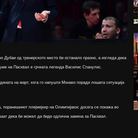
о Дубаи од тренерското место би останало празно, а изгледа дека
дник на Пасквал е грчката легенда Василис Спанулис.
едината на март, кога го напушти Монако поради лошата ситуација
, поранешниот плејмејкер на Олимпијакос досега се покажа во
ваат дека би можел да биде одлична замена за Пасквал.