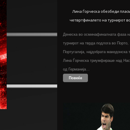
Лина Ѓорческа обезбеди плас
четвртфиналето на турнирот в
Денеска во осминафиналната фаза н
турнирот на тврда подлога во Порто,
Португалија, најдобрата македонска 
Лина Ѓорческа триумфираше над Нас
од Германија…
Повеќе