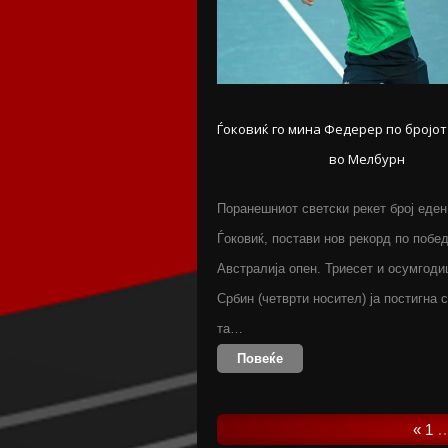
Ѓоковиќ го мина Федерер по бројот
во Мелбурн
Поранешниот светски рекет број еден
Ѓоковиќ, постави нов рекорд по побе
Австралија опен. Триесет и осумгод
Србин (четврти носител) ја постигна с
та…
Повеќе
«
1