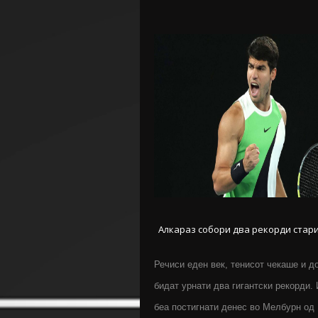
Алкараз собори два рекорди стари
Речиси еден век, тенисот чекаше и д
бидат урнати два гигантски рекорди.
беа постигнати денес во Мелбурн од