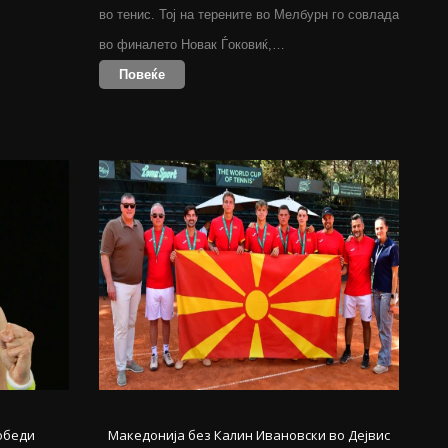
во тенис. Тој на терените во Мелбурн го совлада
во финалето Новак Ѓоковиќ,…
Повеќе
обеди
Македонија без Калин Ивановски во Дејвис