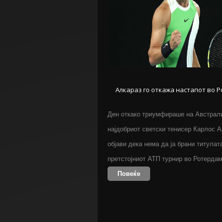
Алкараз го откажа настапот во 
Ден откако триумфираше на Австрали
најдобриот светски тенисер Карлос 
објави дека нема да ја брани титулат
претстојниот АТП турнир во Ротерда
Повеќе