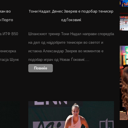
ман во
Тони Надал: Денес Зверев е подобар тенисер
о Порто
од Ѓоковиќ
а ИТФ В50
Шпанскиот тренер Тони Надал направи споредба
на дел од најдобрите тенисери во светот и
тенисерка
истакна Александар Зверев во моментов е
тасја Шунк
подобар играч од Новак Ѓоковиќ….
Повеќе