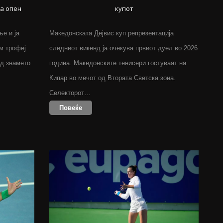
ја опен
купот
е и ја
Македонската Дејвис куп репрезентација
м трофеј
следниот викенд ја очекува првиот дуел во 2026
од знамето
година. Македонските тенисери гостуваат на
Кипар во мечот од Втората Светска зона.
Селекторот…
Повеќе