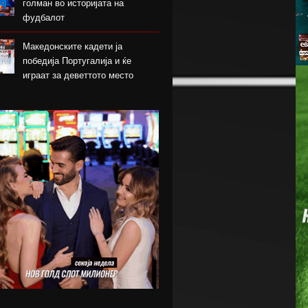
голман во историјата на
фудбалот
Македонските кадети ја
победија Португалија и ќе
играат за деветтото место
КК Пелистер потпиша договор
со младински репрезентативец
Магнес Аклиуш официјално
претставен во Париз
Мики ван де Вен се согласи на
нов договор со Тотенхем
Лина Ѓорческа го заврши
настапот во Лајпциг
Барса и Сити почнаа преговори