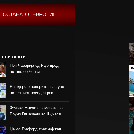
ОСТАНАТО
ЕВРОТИП
нови вести
Пеп Чаварија од Рајо пред
потпис со Челзи
Рајндерс е приоритет на Јуве
во летниот преоден рок
Феликс Нмеча е замената за
Бруно Гимараеш во Њукасл
Џејмс Трафорд трет најскап