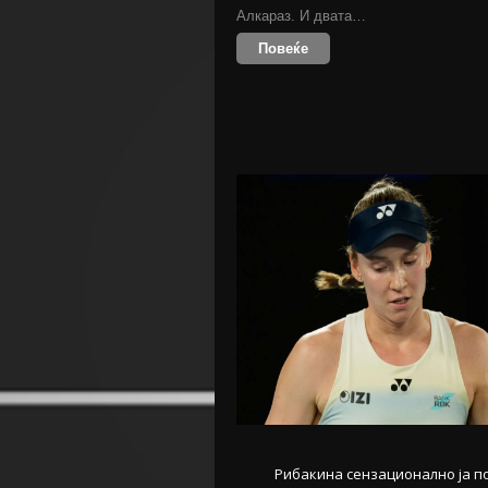
Алкараз. И двата…
Повеќе
Рибакина сензационално ја п