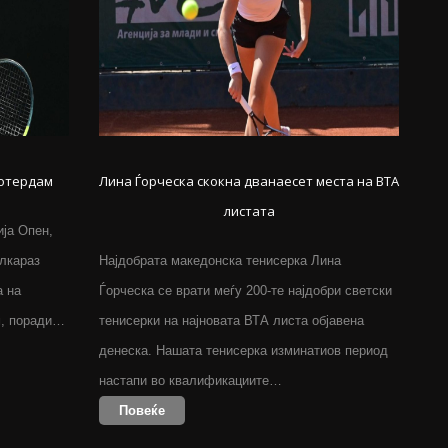
Ротердам
Лина Ѓорческа скокна дванаесет места на ВТА
листата
ја Опен,
Алкараз
Најдобрата македонска тенисерка Лина
а на
Ѓорческа се врати меѓу 200-те најдобри светски
м, поради…
тенисерки на најновата ВТА листа објавена
денеска. Нашата тенисерка изминатиов период
настапи во квалификациите…
Повеќе