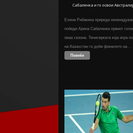
Сабаленка и го освои Австрали
Елена Рибакина приреди изненадувањ
победи Арина Сабаленка првиот голе
оваа сезона. Тенисерката која игра п
на Казахстан го доби финалето на…
Повеќе