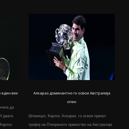
 еден век
Алкараз доминантно го освои Австралија
опен
очека да
 И двата
Шпанецот, Карлос Алкараз, го освои првиот
 Карлос
трофеј на Отвореното првенство на Австралија