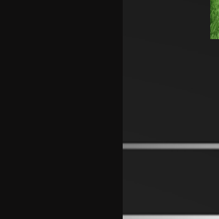
за Родри, испратена и првата
понуда
Аргентинскиот фудбалски сојуз
му даде поддршка на
Инфантино
Арсенал се вклучи во трката за
Ромеро
ПСЖ го купи најдобриот
фудбалер на Монако
Крстевски го замени МЗТ
Скопје со Куманово
Силверстоун се враќа во
календарот на Мото ГП
шампионатот