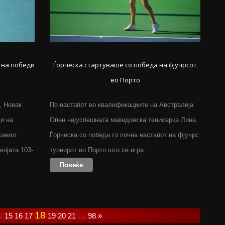
 на победи
Ѓорческа стартуваше со победа на фјучрсот
во Порто
, Новак
По настапот во квалификациите на Австралија
ди на
Опен најуспешната македонска тенисерка Лина
ишниот
Ѓорческа со победа го почна настапот на фјучрс
војата 103-
турнирот во Порто што се игра…
Повеќе
18
…
15
16
17
19
20
21
…
98
»