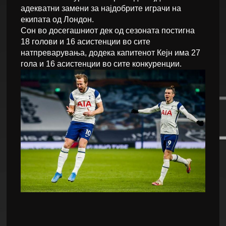
адекватни замени за најдобрите играчи на
екипата од Лондон.
Сон во досегашниот дек од сезоната постигна
18 голови и 16 асистенции во сите
натпреварувања, додека капитенот Кејн има 27
гола и 16 асистенции во сите конкуренции.