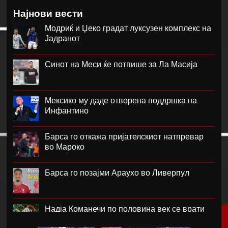
Најнови вести
Модриќ и Џеко градат луксузен комплекс на
Јадранот
Синот на Меси ќе потпише за Ла Масија
Мексико му даде отворена поддршка на
Инфантино
Барса го откажа пријателскиот натпревар
во Мароко
Барса го позајми Араухо во Ливерпул
Надја Команечи по половина век се врати
во Монтреал