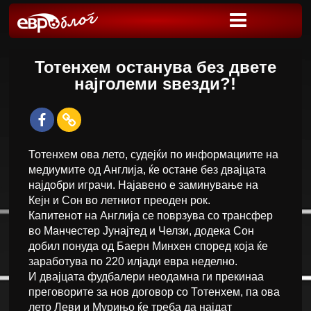
Тотенхем останува без двете
најголеми ѕвезди?!
Тотенхем ова лето, судејќи по информациите на
медиумите од Англија, ќе остане без двајцата
најдобри играчи. Најавено е заминување на
Кејн и Сон во летниот преоден рок.
Капитенот на Англија се поврзува со трансфер
во Манчестер Јунајтед и Челзи, додека Сон
добил понуда од Баерн Минхен според која ќе
заработува по 220 илјади евра неделно.
И двајцата фудбалери неодамна ги прекинаа
преговорите за нов договор со Тотенхем, па ова
лето Леви и Мурињо ќе треба да најдат