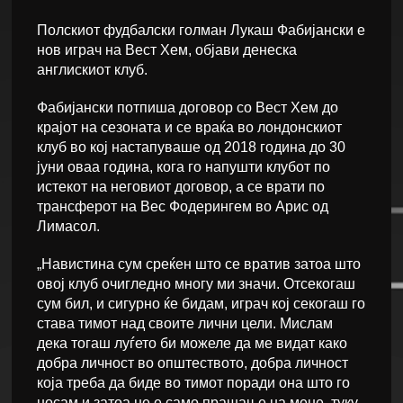
Полскиот фудбалски голман Лукаш Фабијански е
нов играч на Вест Хем, објави денеска
англискиот клуб.
Фабијански потпиша договор со Вест Хем до
крајот на сезоната и се враќа во лондонскиот
клуб во кој настапуваше од 2018 година до 30
јуни оваа година, кога го напушти клубот по
истекот на неговиот договор, а се врати по
трансферот на Вес Фодерингем во Арис од
Лимасол.
„Навистина сум среќен што се вратив затоа што
овој клуб очигледно многу ми значи. Отсекогаш
сум бил, и сигурно ќе бидам, играч кој секогаш го
става тимот над своите лични цели. Мислам
дека тогаш луѓето би можеле да ме видат како
добра личност во општеството, добра личност
која треба да биде во тимот поради она што го
носам и затоа не е само прашање на мене, туку