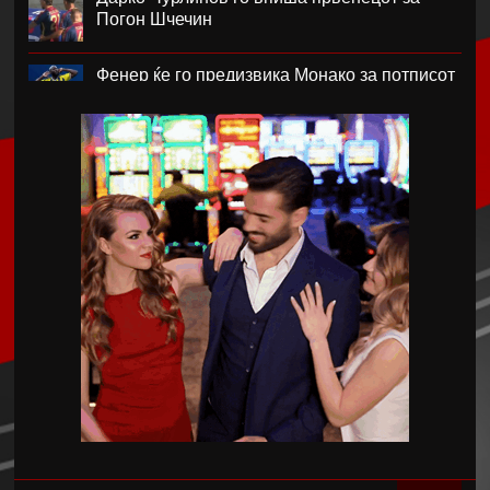
Погон Шчечин
Фенер ќе го предизвика Монако за потписот
на Лукаку
Челзи убедливо го надигра Милан во
Австралија
Кенан Јилдиз на листата на желби на
Арсенал
Фисник Аслани не ги мина лекарските
прегледи во РБ Лајпциг
Интер подобар од Јуве во тест меч во Перт
Хајмана Спор Кулубу е новиот клуб на
Александра Марковска