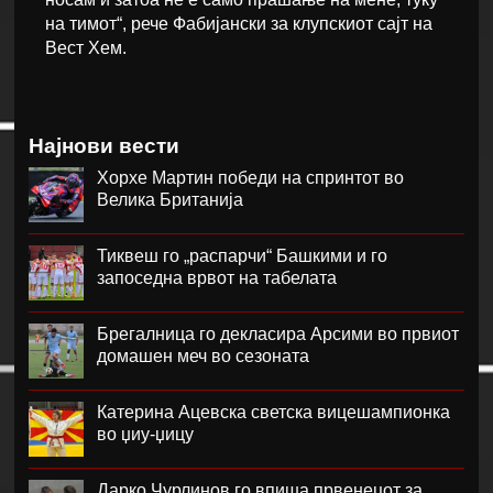
на тимот“, рече Фабијански за клупскиот сајт на
Вест Хем.
Најнови вести
Хорхе Мартин победи на спринтот во
Велика Британија
Тиквеш го „распарчи“ Башкими и го
запоседна врвот на табелата
Брегалница го декласира Арсими во првиот
домашен меч во сезоната
Катерина Ацевска светска вицешампионка
во џиу-џицу
Дарко Чурлинов го впиша првенецот за