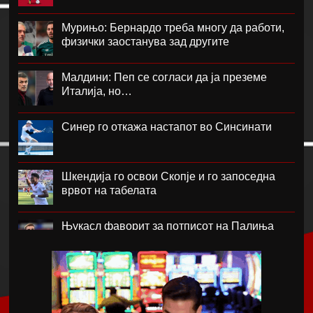
Мурињо: Бернардо треба многу да работи,
физички заостанува зад другите
Малдини: Пеп се согласи да ја преземе
Италија, но…
Синер го откажа настапот во Синсинати
Шкендија го освои Скопје и го запоседна
врвот на табелата
Њукасл фаворит за потписот на Палиња
Атланта Јунајтед фаворит за потписот на
Мората