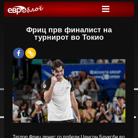
Фриц прв финалист на
турнирот во Токио
Тејлор Фриц денес го победи Џенсон Бруксби во