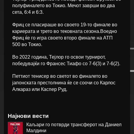
полуфиналето во Токио. Мечот заврши во два
сета, 6:4 и 6:3.
Фриц се пласираше во своето 19-то финале во
кариерата и трето во тековната сезона.Воедно
Фриц ќе го игра своето второ финале на АТП
500 во Токио.
Во 2022 година, Тејлор го освои турнирот,
победувајќи го Франсес Тиафо со 7-6(3) и 7-6(2).
Петтиот тенисер во светот во финалето во
јапонската престолнина ќе се соочи со Карлос
Алкараз или Каспер Руд.
Најнови вести
Каљари го потврди трансферот на Даниел
Малдини