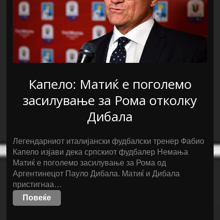
Капело: Матиќ е поголемо
засилување за Рома отколку
Дибала
Легендарниот италијански фудбалски тренер Фабио
Капело изјави дека српскиот фудбалер Немања
Матиќ е поголемо засилување за Рома од
Аргентинецот Пауло Дибала. Матиќ и Дибала
пристигнаа…
Повеќе