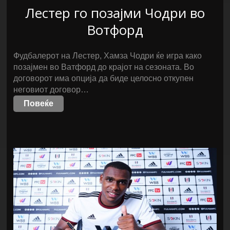
Лестер го позајми Чодри во
Вотфорд
Фудбалерот на Лестер, Хамза Чодри ќе игра како
позајмен во Ватфорд до крајот на сезоната. Во
договорот има опција да биде целосно откупен
неговиот договoр…
Повеќе