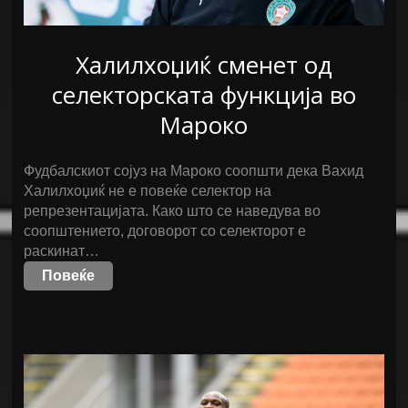
Халилхоџиќ сменет од
селекторската функција во
Мароко
Фудбалскиот сојуз на Мароко соопшти дека Вахид
Халилхоџиќ не е повеќе селектор на
репрезентацијата. Како што се наведува во
соопштението, договорот со селекторот е
раскинат…
Повеќе