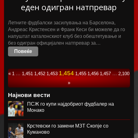
еден одигран натпревар
Летните фудбалски засилувања на Барселона,
Андреас Кристенсен и Франк Кеси би можеле да го
напуштат каталонскиот клуб без обештетување и
без одигран официјален натпревар за…
Повеќе
1,454
«
1
…
1,451
1,452
1,453
1,455
1,456
1,457
…
2,100
»
Најнови вести
ПСЖ го купи најдобриот фудбалер на
Монако
Крстевски го замени МЗТ Скопје со
Куманово