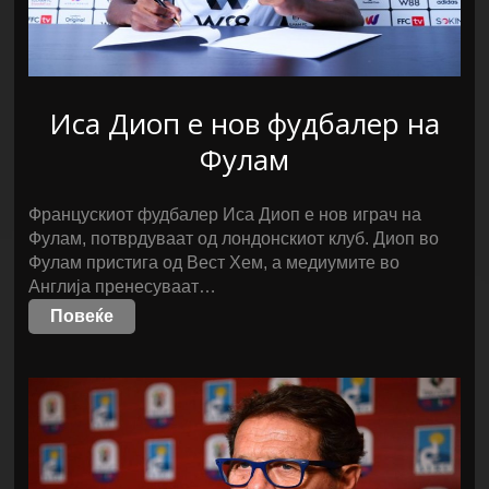
Иса Диоп е нов фудбалер на
Фулам
Францускиот фудбалер Иса Диоп е нов играч на
Фулам, потврдуваат од лондонскиот клуб. Диоп во
Фулам пристига од Вест Хем, а медиумите во
Англија пренесуваат…
Повеќе