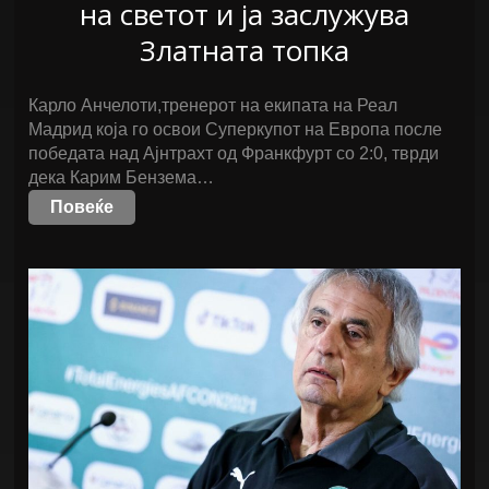
на светот и ја заслужува
Златната топка
Карло Анчелоти,тренерот на екипата на Реал
Мадрид која го освои Суперкупот на Европа после
победата над Ајнтрахт од Франкфурт со 2:0, тврди
дека Карим Бензема…
Повеќе