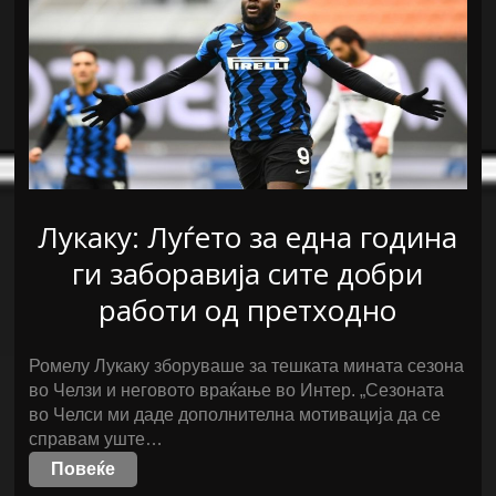
Лукаку: Луѓето за една година
ги заборавија сите добри
работи од претходно
Ромелу Лукаку зборуваше за тешката мината сезона
во Челзи и неговото враќање во Интер. „Сезоната
во Челси ми даде дополнителна мотивација да се
справам уште…
Повеќе