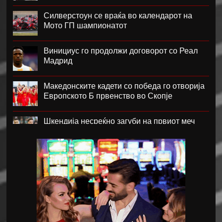
Силверстоун се враќа во календарот на
Мото ГП шампионатот
Винициус го продолжи договорот со Реал
Мадрид
Македонските кадети со победа го отворија
Европското Б првенство во Скопје
Шкендија несреќно загуби на првиот меч
против Хибернијан
Реал го официјализира рекордниот
трансфер на Диоманде
Томас Волкап преговара со Дубаи