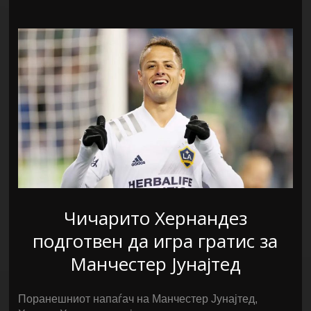
Чичарито Хернандез
подготвен да игра гратис за
Манчестер Јунајтед
Поранешниот напаѓач на Манчестер Јунајтед,