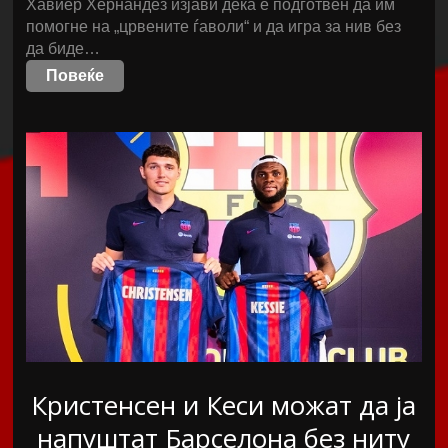
Хавиер Хернандез изјави дека е подготвен да им
помогне на „црвените ѓаволи“ и да игра за нив без
да биде…
Повеќе
Кристенсен и Кеси можат да ја
напуштат Барселона без ниту