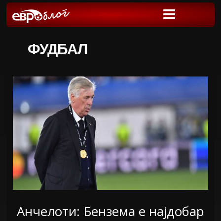
ФУДБАЛ
Анчелоти: Бензема е најдобар