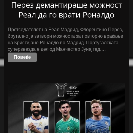
Перез демантираше можност
Реал да го врати Роналдо
Претседателот на Реал Мадрид, Флорентино Перез,
брутално ја затвори можноста за повторно враќање
на Кристијано Роналдо во Мадрид. Португалската
суперѕвезда е дел од Манчестер Јунајтед,…
Повеќе