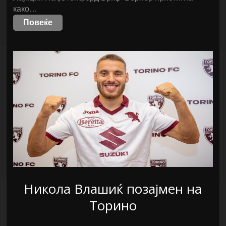
како…
Повеќе
Никола Влашиќ позајмен на
Торино