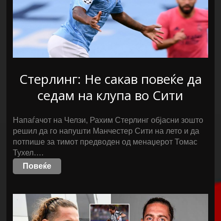
Стерлинг: Не сакав повеќе да
седам на клупа во Сити
Напаѓачот на Челзи, Рахим Стерлинг објасни зошто
решил да го напушти Манчестер Сити на лето и да
потпише за тимот предводен од менаџерот Томас
Тухел….
Повеќе