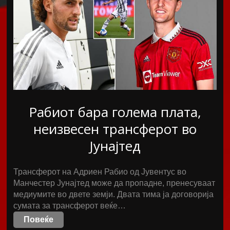
Рабиот бара голема плата,
неизвесен трансферот во
Јунајтед
Трансферот на Адриен Рабио од Јувентус во
Манчестер Јунајтед може да пропадне, пренесуваат
медиумите во двете земји. Двата тима ја договорија
сумата за трансферот веќе…
Повеќе