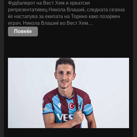
Фудбалерот на Вест Хем и хрватски
репрезентативец Никола Влашиќ, следната сезона
ќе настапува за екипата на Торино како позајмен
играч. Никола Влашиќ во Вест Хем…
Повеќе