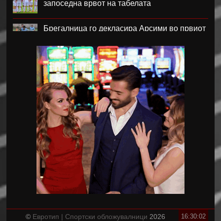
запоседна врвот на табелата
Брегалница го декласира Арсими во првиот
домашен меч во сезоната
Катерина Ацевска светска вицешампионка
во џиу-џицу
Дарко Чурлинов го впиша првенецот за
Погон Шчечин
Фенер ќе го предизвика Монако за потписот
на Лукаку
Челзи убедливо го надигра Милан во
Австралија
Кенан Јилдиз на листата на желби на
Арсенал
©
Евротип | Спортски обложувалници
2026
16:30:03