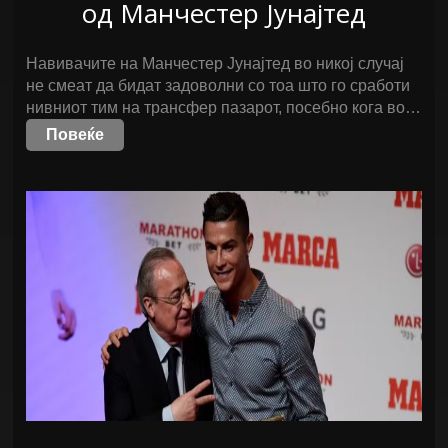
од Манчестер Јунајтед
Навивачите на Манчестер Јунајтед во никој случај
не смеат да бидат задоволни со тоа што го сработи
нивниот тим на трансфер пазарот, посебно кога во…
Повеќе