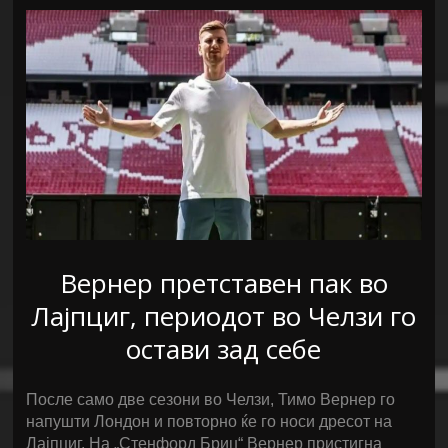
Вернер претставен пак во
Лајпциг, периодот во Челзи го
остави зад себе
После само две сезони во Челзи, Тимо Вернер го
напушти Лондон и повторно ќе го носи дресот на
Лајпциг. На „Стенфорд Бриџ“ Вернер пристигна