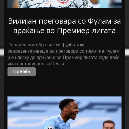
Вилијан преговара со Фулам за
враќање во Премиер лигата
Поранешниот бразилски фудбалски
репрезентативец е во преговори со тимот на Фулам,
и е блиску до враќање во Премиер лигата каде веќе
има настапувано за Челзи…
Повеќе