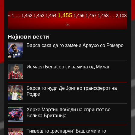
1,455
«
1
…
1,452
1,453
1,454
1,456
1,457
1,458
…
2,103
»
Најнови вести
Барса сака да го замени Араухо со Ромеро
Исмаел Бенасер си замина од Милан
Барса го нуди Де Јонг во трансферот на
Родри
Хорхе Мартин победи на спринтот во
Велика Британија
Тиквеш го „распарчи“ Башкими и го