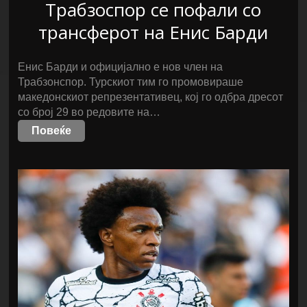
Трабзоспор се пофали со
трансферот на Енис Барди
Енис Барди и официјално е нов член на
Трабзонспор. Турскиот тим го промовираше
македонскиот репрезентативец, кој го одбра дресот
со број 29 во редовите на…
Повеќе