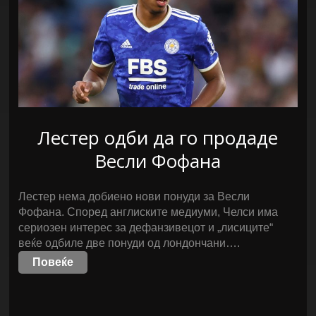
Лестер одби да го продаде
Весли Фофана
Лестер нема добиено нови понуди за Весли
Фофана. Според англиските медиуми, Челси има
сериозен интерес за дефанзивецот и „лисиците“
веќе одбиле две понуди од лондончани….
Повеќе