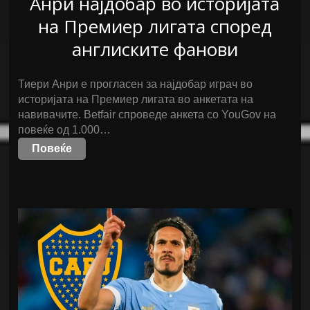
Анри најдобар во историјата
на Премиер лигата според
англиските фанови
Тиери Анри е прогласен за најдобар играч во
историјата на Премиер лигата во анкетата на
навивачите. Betfair спроведе анкета со YouGov на
повеќе од 1.000…
Повеќе