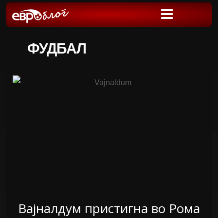
ФУДБАЛ
Вајналдум пристигна во Рома