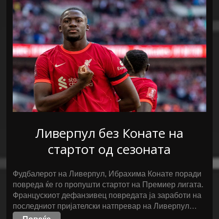
Ливерпул без Конате на
стартот од сезоната
Фудбалерот на Ливерпул, Ибрахима Конате поради
повреда ќе го пропушти стартот на Премиер лигата.
Францускиот дефанзивец повредата ја заработи на
последниот пријателски натпревар на Ливерпул…