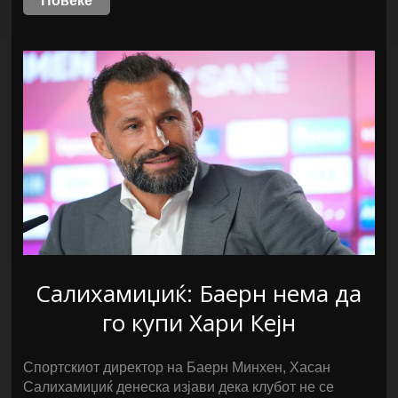
Повеќе
Салихамиџиќ: Баерн нема да
го купи Хари Кејн
Спортскиот директор на Баерн Минхен, Хасан
Салихамиџиќ денеска изјави дека клубот не се