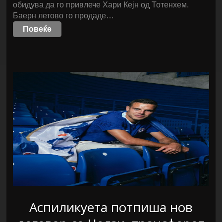
обидува да го привлече Хари Кејн од Тотенхем.
Баерн летово го продаде…
Повеќе
Аспиликуета потпиша нов