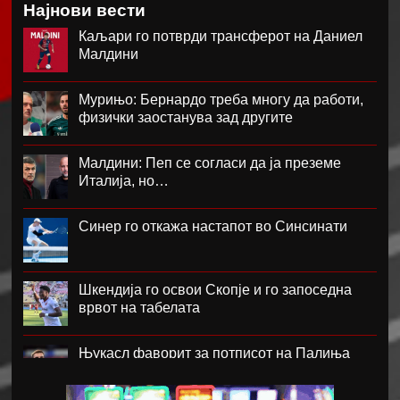
Најнови вести
Каљари го потврди трансферот на Даниел
Малдини
Мурињо: Бернардо треба многу да работи,
физички заостанува зад другите
Малдини: Пеп се согласи да ја преземе
Италија, но…
Синер го откажа настапот во Синсинати
Шкендија го освои Скопје и го запоседна
врвот на табелата
Њукасл фаворит за потписот на Палиња