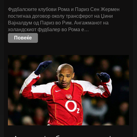
Фудбалските клубови Рома и Париз Сен Жермен
постигнаа договор околу трансферот на Џини
Вајналдум од Париз во Рим. Ангажманот на
холандскиот фудбалер во Рома е…
Повеќе