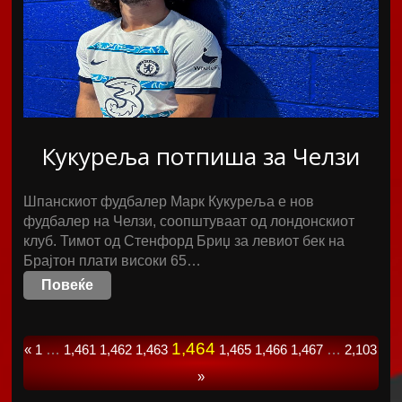
Кукуреља потпиша за Челзи
Шпанскиот фудбалер Марк Кукуреља е нов
фудбалер на Челзи, соопштуваат од лондонскиот
клуб. Тимот од Стенфорд Бриџ за левиот бек на
Брајтон плати високи 65…
Повеќе
1,464
«
1
…
1,461
1,462
1,463
1,465
1,466
1,467
…
2,103
»