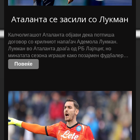
Аталанта се засили со Лукман
Калчолигашот Аталанта објави дека потпиша
договор со крилниот напаѓач Адемола Лукман.
Лукман во Аталанта доаѓа од РБ Лајпциг, но
минатата сезона играше како позајмен фудбалер…
Повеќе