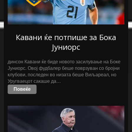
Кавани ќе потпише за Бока
Јуниорс
динсон Кавани ќе биде новото засилување на Боке
Јуниорс. Овој фудбалер беше поврзуван со бројни
клубови, последен во низата беше Виљареал, но
Уругваецот сакаше да…
Повеќе