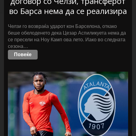
договор со Челзи, трансферот
во Барса нема да се реализира
Челзи го возвраќа ударот кон Барселона, откако
беше обелоденето дека Цезар Аспиликуета нема да
се пресели на Ноу Камп ова лето. Иако во следната
сезона…
Повеќе