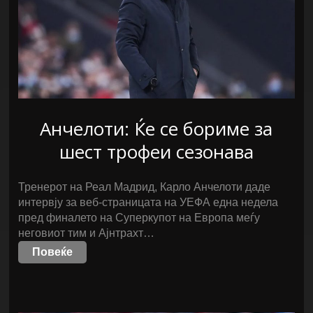
Анчелоти: Ќе се бориме за
шест трофеи сезонава
Тренерот на Реал Мадрид, Карло Анчелоти даде
интервју за веб-страницата на УЕФА една недела
пред финалето на Суперкупот на Европа меѓу
неговиот тим и Ајнтрахт…
Повеќе