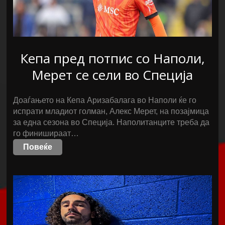
Кепа пред потпис со Наполи,
Мерет се сели во Специја
Доаѓањето на Кепа Аризабалага во Наполи ќе го
испрати младиот голман, Алекс Мерет, на позајмица
за една сезона во Специја. Наполитанците треба да
го финишираат…
Повеќе