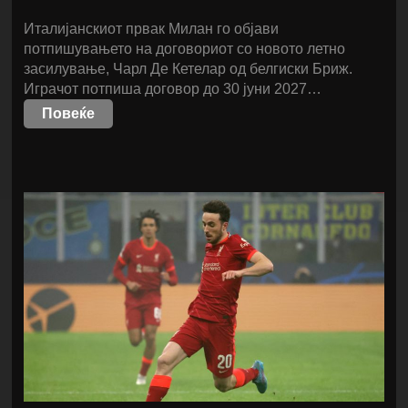
Италијанскиот првак Милан го објави
потпишувањето на договориот со новото летно
засилување, Чарл Де Кетелар од белгиски Бриж.
Играчот потпиша договор до 30 јуни 2027…
Повеќе