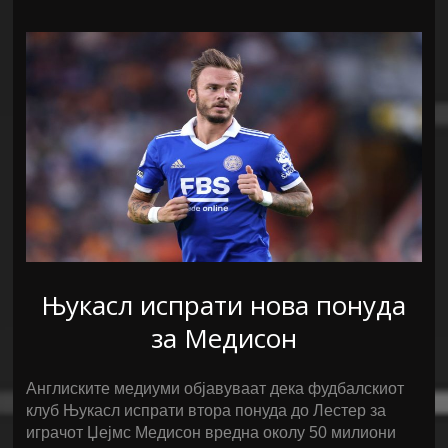
Њукасл испрати нова понуда
за Медисон
Англиските медиуми објавуваат дека фудбалскиот
клуб Њукасл испрати втора понуда до Лестер за
играчот Џејмс Медисон вредна околу 50 милиони