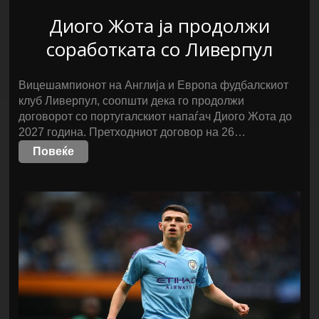
Диого Жота ја продолжи
соработката со Ливерпул
Вицешампионот на Англија и Европа фудбалскиот
клуб Ливерпул, соопшти дека го продолжи
договорот со португалскиот напаѓач Диого Жота до
2027 година. Претходниот договор на 26…
Повеќе