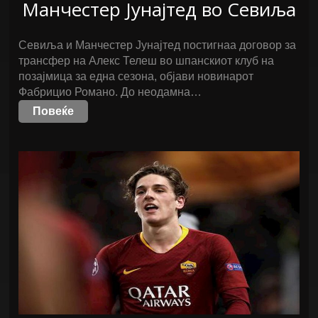
Манчестер Јунајтед во Севиља
Севиља и Манчестер Јунајтед постигнаа договор за
трансфер на Алекс Телеш во шпанскиот клуб на
позајмица за една сезона, објави новинарот
Фабрицио Романо. До неодамна…
Повеќе