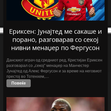
Ериксен: Јунајтед ме сакаше и
порано, разговарав со секој
нивни менаџер по Фергусон
Данскиот играч од средниот ред, Кристијан Ериксен
разговарал со „секој“ менаџер на Манчестер
Јунајтед од Алекс Фергусон и за време на неговиот
престој во Тотенхем,…
Повеќе