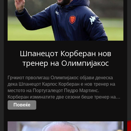
Шпанецот Корберан нов
тренер на Олимпијакос
Грчкиот прволигаш Олимпијакос објави денеска
дека Шпанецот Карлос Корберан е нов тренер на
местото на Португалецот Педро Мартинс.
Корберан изминатите две сезони беше тренер на…
Повеќе