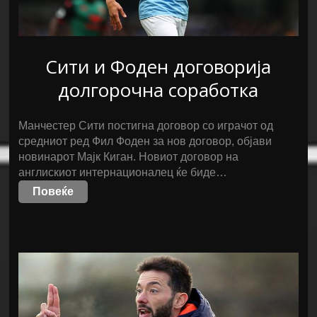
Сити и Фоден договорија
долгорочна соработка
Манчестер Сити постигна договор со играчот од
средниот ред Фил Фоден за нов договор, објави
новинарот Мајк Киган. Новиот договор на
англискиот интернационалец ќе биде…
Повеќе