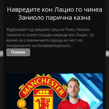
Навредите кон Лацио го чинеа
Заниоло парична казна
Фудбалерот од средниот ред на Рома, Николо
Заниоло е казнет поради навреди кон Лацио. За
време на славеничката парада во чест на
освојувањето на Конференциската…
Повеќе