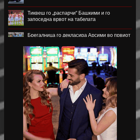
Тиквеш го „распарчи“ Башкими и го
запоседна врвот на табелата
Брегалница го декласира Арсими во првиот
домашен меч во сезоната
Катерина Ацевска светска вицешампионка
во џиу-џицу
Дарко Чурлинов го впиша првенецот за
Погон Шчечин
Фенер ќе го предизвика Монако за потписот
на Лукаку
Челзи убедливо го надигра Милан во
Австралија