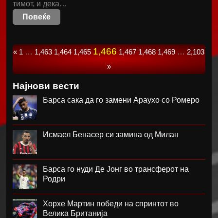
тимот, и дека…
Повеќе
1,466
«
1
…
1,463
1,464
1,465
1,467
1,468
1,469
…
2,103
»
Најнови вести
Барса сака да го замени Араухо со Ромеро
Исмаел Бенасер си замина од Милан
Барса го нуди Де Јонг во трансферот на
Родри
Хорхе Мартин победи на спринтот во
Велика Британија