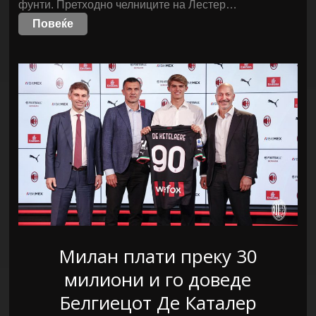
фунти. Претходно челниците на Лестер…
Повеќе
Милан плати преку 30
милиони и го доведе
Белгиецот Де Каталер