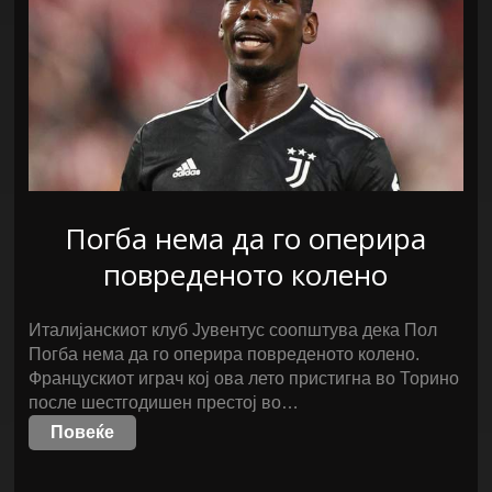
Погба нема да го оперира
повреденото колено
Италијанскиот клуб Јувентус соопштува дека Пол
Погба нема да го оперира повреденото колено.
Францускиот играч кој ова лето пристигна во Торино
после шестгодишен престој во…
Повеќе