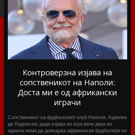
Контроверзна изјава на
сопственикот на Наполи:
Доста ми е од африкански
играчи
Сопственикот на фудбалскиот клуб Наполи, Аурелио
де Лаурентис даде изјава во која вели дека во
иднина нема да доведува африкански фудбалери во