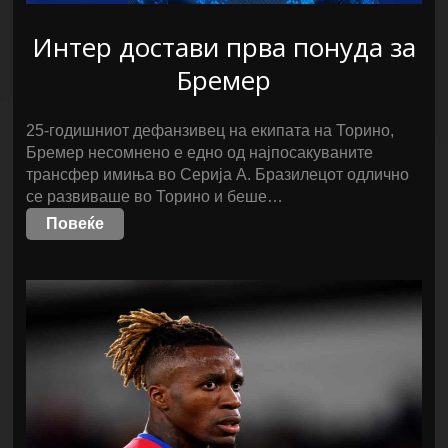
Интер достави прва понуда за
Бремер
25-годишниот дефанзивец на екипата на Торино,
Бремер несомнено е едно од најпосакуваните
трансфер имиња во Серија А. Бразилецот одлично
се развиваше во Торино и беше…
Повеќе