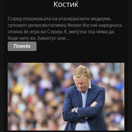
Костиќ
Спред пошувањата на италијанските медиуми,
српскиот репрезентативец Филип Костиќ наредната
сезона ќе игра во Серија А, меѓутоа тоа нема да
биде ниту во Јувентус или…
Повеќе