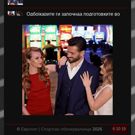
Одбојкарите ги започнаа подготовките во
Крушево
РБ Лајпциг го врати голманот Ниланд
Блатер лобира за прва жена на чело на
ФИФА
Нотингем Форест го бара Рејндерс како
замена за Андерсон
Арсенал плаќа скоро 90 милиони евра за
Бруно Гимараеш
Ливерпул тргна по потписот на Мбаје
©
Евротип | Спортски обложувалници
2026
6:10:20