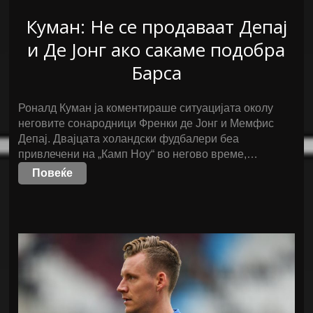
Куман: Не се продаваат Депај
и Де Јонг ако сакаме подобра
Барса
Роналд Куман ја коментираше ситуацијата околу
неговите сонародници Френки де Јонг и Мемфис
Депај. Двајцата холандски фудбалери беа
привлечени на „Камп Ноу“ во негово време,…
Повеќе