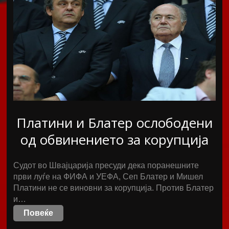
Платини и Блатер ослободени
од обвинението за корупција
Судот во Швајцарија пресуди дека поранешните
први луѓе на ФИФА и УЕФА, Сеп Блатер и Мишел
Платини не се виновни за корупција. Против Блатер
и…
Повеќе