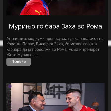
Мурињо го бара Заха во Рома
Англиските медиуми пренесуваат дека напаѓачот на
Кристал Палас, Вилфред Заха, би можел својата
кариера да ја продолжи во Рома. Рома и тренерот
Жозе Мурињо се…
Повеќе