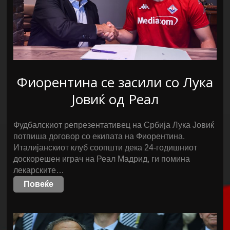
Фиорентина се засили со Лука
Јовиќ од Реал
Фудбалскиот репрезентативец на Србија Лука Јовиќ
потпиша договор со екипата на Фиорентина.
Италијанскиот клуб соопшти дека 24-годишниот
доскорешен играч на Реал Мадрид, ги помина
лекарските…
Повеќе