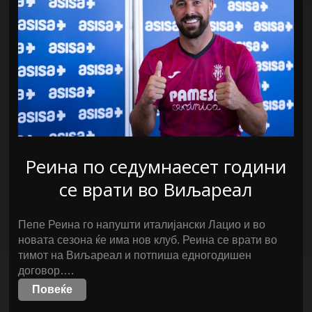
Реина по седумнаесет години
се врати во Виљареал
Пепе Реина го напушти италијански Лацио и во
новата сезона ќе има нов клуб. Реина се врати во
тимот на Виљареал и потпиша едногодишен
договор….
Повеќе