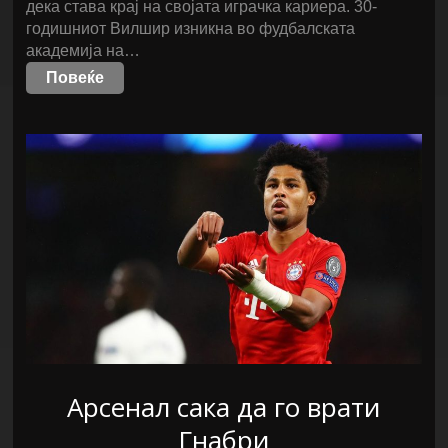
дека става крај на својата играчка кариера. 30-
годишниот Вилшир изникна во фудбалската
академија на…
Повеќе
Арсенал сака да го врати
Гнабри