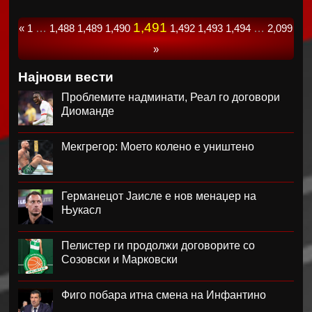
1,491
«
1
…
1,488
1,489
1,490
1,492
1,493
1,494
…
2,099
»
Најнови вести
Проблемите надминати, Реал го договори
Диоманде
Мекгрегор: Моето колено е уништено
Германецот Јаисле е нов менаџер на
Њукасл
Пелистер ги продолжи договорите со
Созовски и Марковски
Фиго побара итна смена на Инфантино