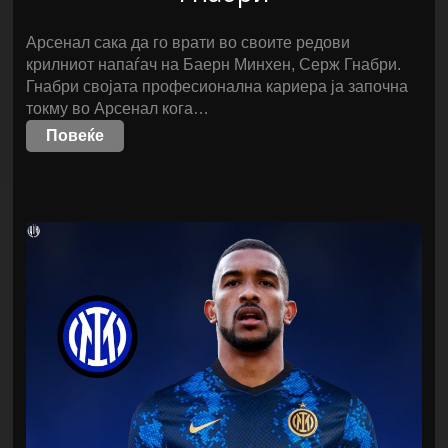
Арсенал сака да го врати во своите редови
крилниот напаѓач на Баерн Минхен, Серж Гнабри.
Гнабри својата професионална кариера ја започна
токму во Арсенал кога…
Повеќе