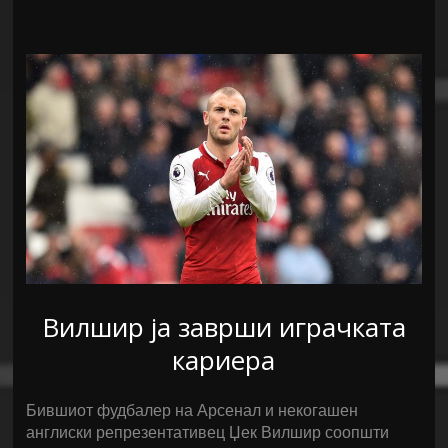
Вилшир ја заврши играчката
кариера
Бившиот фудбалер на Арсенал и некогашен
англиски репрезентативец Џек Вилшир соопшти