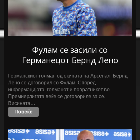
Фулам се засили со
Германецот Бернд Лено
Германскиот голман од екипата на Арсенал, Бернд
Лено се договорил со Фулам. Според
информацијата, голманот и повратникот во
Премиерлигата веќе се договориле за се.
Висината…
Повеќе