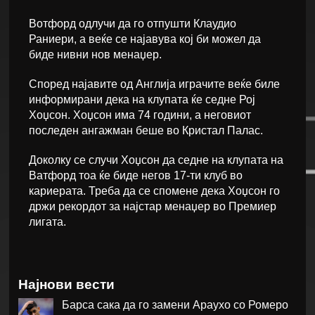
Вотфорд одлучи да го отпушти Клаудио
Раниери, а веќе се најавува кој би можел да
биде нивни нов менаџер.
Според најавите од Англија играчите веќе биле
информирани дека на клупата ќе седне Рој
Хоџсон. Хоџсон има 74 години, а неговиот
последен ангажман беше во Кристал Палас.
Доколку се случи Хоџсон да седне на клупата на
Ватфорд тоа ќе биде негов 17-ти клуб во
кариерата. Треба да се спомене дека Хоџсон го
држи рекордот за најстар менаџер во Премиер
лигата.
Најнови вести
Барса сака да го замени Араухо со Ромеро