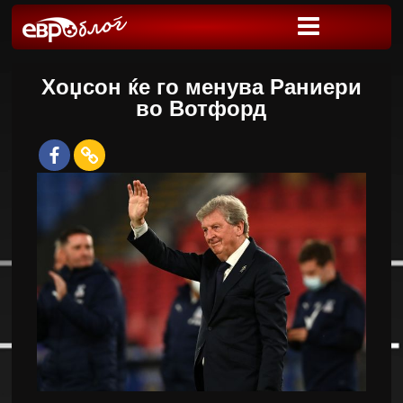
Хоџсон ќе го менува Раниери
во Вотфорд