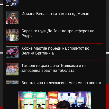
Исмаел Бенасер си замина од Милан
Барса го нуди Де Јонг во трансферот на
Родри
Хорхе Мартин победи на спринтот во
Велика Британија
Тиквеш го „распарчи“ Башкими и го
запоседна врвот на табелата
Брегалница го декласира Арсими во првиот
домашен меч во сезоната
Катерина Ацевска светска вицешампионка
во џиу-џицу