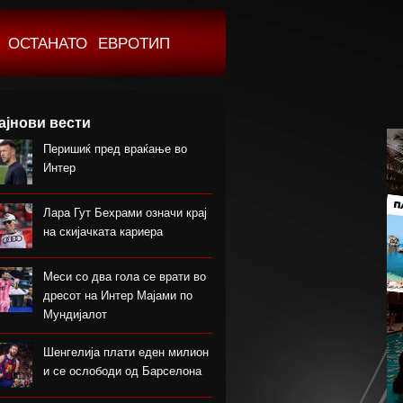
ОСТАНАТО
ЕВРОТИП
ајнови вести
Перишиќ пред враќање во
Интер
Лара Гут Бехрами означи крај
на скијачката кариера
Меси со два гола се врати во
дресот на Интер Мајами по
Мундијалот
Шенгелија плати еден милион
и се ослободи од Барселона