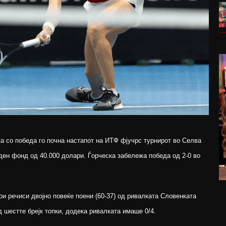
а со победа го почна настапот на ИТФ фјучрс турнирот во Селва
аден фонд од 40.000 долари. Ѓорческа забележа победа од 2-0 во
и речиси двојно повеќе поени (60-37) од ривалката Словенката
д шестте брејк топки, додека ривалката имаше 0/4.