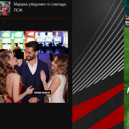
Мајорка убедливо го совлада
ПСЖ
Американецот МекДауел
потпиша за Пелистер
Проблемите надминати, Реал
го договори Диоманде
Мекгрегор: Моето колено е
уништено
Германецот Јаисле е нов
менаџер на Њукасл
Пелистер ги продолжи
договорите со Созовски и
Марковски