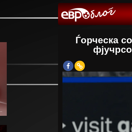
Ѓорческа с
фјучрсо