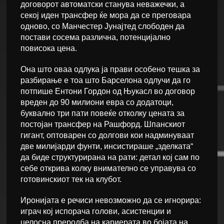
договорот автоматски станува неважечки, а
секој иден трансфер ќе мора да се преговара
одново, со Манчестер Јунајтед слободен да
постави сосема различна, потенцијално
повисока цена.
Она што оваа одлука ја прави особено тешка за
разбирање е тоа што Барселона одлучи да го
потпише Ентони Гордон од Њукасл во договор
вреден до 90 милиони евра со додатоци,
буквално три пати повеќе отколку цената за
постојан трансфер на Рашфорд. Шпанскиот
гигант, оптоварен со долгови кои надминуваат
две милијарди фунти, инсистираше „зделката“
да биде структурирана на рати: детал кој сам по
себе открива колку внимателно се управува со
готовинскиот тек на клубот.
Иронијата е речиси невозможно да се игнорира:
играч кој испорача голови, асистенции и
целосна преродба на кариерата во бојата на