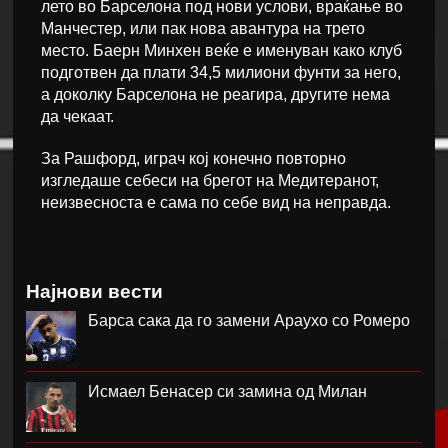
лето во Барселона под нови услови, враќање во
Манчестер, или пак нова авантура на трето
место. Баерн Минхен веќе е именуван како клуб
подготвен да плати 34,5 милиони фунти за него,
а доколку Барселона не реагира, другите нема
да чекаат.
За Рашфорд, играч кој конечно повторно
изгледаше себеси на брегот на Медитеранот,
неизвесноста е сама по себе вид на неправда.
Најнови вести
Барса сака да го замени Араухо со Ромеро
Исмаел Бенасер си замина од Милан