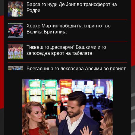
Барса го нуди Де Јонг во трансферот на
Родри
Хорхе Мартин победи на спринтот во
Велика Британија
Тиквеш го „распарчи“ Башкими и го
запоседна врвот на табелата
Брегалница го декласира Арсими во првиот
домашен меч во сезоната
Катерина Ацевска светска вицешампионка
во џиу-џицу
Дарко Чурлинов го впиша првенецот за
Погон Шчечин
Фенер ќе го предизвика Монако за потписот