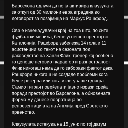
Барселона одлучи да не ја активира клаузулата
за откуп од 30 милиони евра вградена во
договорот за позајмица на Маркус Рашфорд.
Ова е изненадувачки крај на тоа што, по сите
фудбалски мерила, беше успешен престој во
Каталонија. Рашфорд забележа 14 гола и 11
асистенции во текот на сезоната под
раководство на Ханзи Флик: тренер кој особено
го ценеше неговиот карактер и разностраност.
Флик никогаш нема да го заборави фактот дека
Рашфорд никогаш не создаде проблеми кога
беше резерва или кога излегуваше од игра.
Самиот играч повеќепати јавно изрази среќа
поради престојот во Барселона, а обновената
форма му донесе повратница во
репрезентацијата на Англија пред Светското
првенство.
Клаузулата истекува на 15 јуни: по тој датум