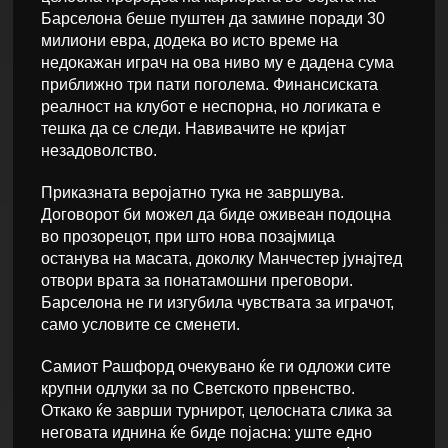
Барселона беше пуштен да замине поради 30
милиони евра, додека во исто време на
недокажан играч на ова ниво му е дадена сума
приближно три пати поголема. Финансиската
реалност на клубот е неспорна, но логиката е
тешка да се следи. Навивачите не кријат
незадоволство.
Приказната веројатно тука не завршува.
Договорот би можел да биде оживеан подоцна
во прозорецот, при што нова позајмица
останува на масата, доколку Манчестер јунајтед
отвори врата за понатамошни преговори.
Барселона не ги изгубила чувствата за играчот,
само условите се сменети.
Самиот Рашфорд очекувано ќе ги одложи сите
крупни одлуки за по Светското првенство.
Откако ќе заврши турнирот, целосната слика за
неговата иднина ќе биде појасна: уште едно