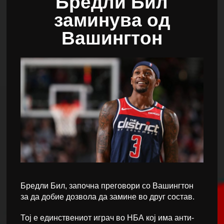
Бредли Бил
заминува од
Вашингтон
Бредли Бил, започна преговори со Вашингтон
за да добие дозвола да замине во друг состав.
Тој е единствениот играч во НБА кој има анти-