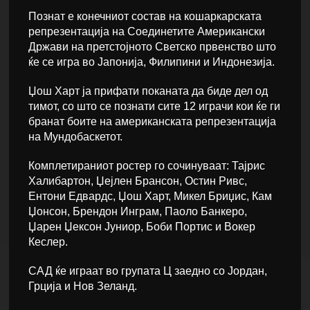
Познат е конечниот состав на кошаркарската
репрезентација на Соединетите Американски
Држави на претстојното Светско првенство што
ќе се игра во Јапонија, Филипини и Индонезија.
Џош Харт ја прифати поканата да биде дел од
тимот, со што се познати сите 12 играчи кои ќе ги
бранат боите на американската репрезентација
на Мундобаскетот.
Комплетираниот ростер го сочинуваат: Тајрис
Халибартон, Џејлен Брaнсон, Остин Ривс,
Ентони Едвардс, Џош Харт, Микел Бриџис, Кам
Џонсон, Брендон Инграм, Паоло Банкеро,
Џарен Џексон Јуниор, Боби Портис и Вокер
Кеслер.
САД ќе играат во групата Ц заедно со Јордан,
Грција и Нов Зеланд.