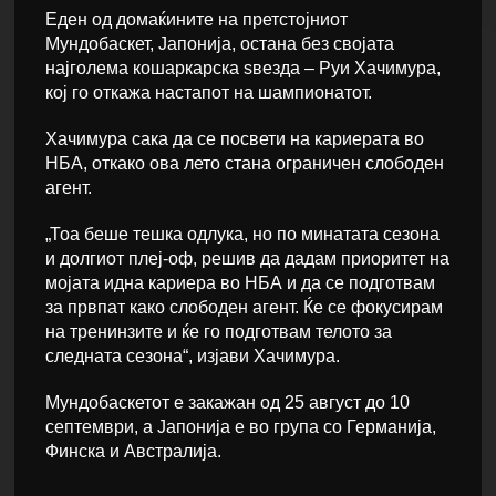
Еден од домаќините на претстојниот
Мундобаскет, Јапонија, остана без својата
најголема кошаркарска ѕвезда – Руи Хачимура,
кој го откажа настапот на шампионатот.
Хачимура сака да се посвети на кариерата во
НБА, откако ова лето стана ограничен слободен
агент.
„Тоа беше тешка одлука, но по минатата сезона
и долгиот плеј-оф, решив да дадам приоритет на
мојата идна кариера во НБА и да се подготвам
за првпат како слободен агент. Ќе се фокусирам
на тренинзите и ќе го подготвам телото за
следната сезона“, изјави Хачимура.
Мундобаскетот е закажан од 25 август до 10
септември, а Јапонија е во група со Германија,
Финска и Австралија.