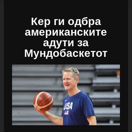
Кер ги одбра
американските
адути за
Мундобаскетот