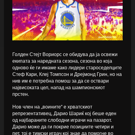
Голден Стејт Вориорс се обидува да ја освежи
екипата за наредната сезона, сезона во која
одново ќе ги имаме како лидери староседелците
Стеф Кари, Клеј Томпсон и Дрејмонд Грин, но на
нив им е потребна помош за да се оствари
највисоката цел, напад на шампионскиот
прстен.
Нов член на „воините“ е хрватскиот
репрезентативец, Дарио Шариќ кој беше еден
од најбараните слободни играчи на пазарот.
Дарио може да ги покрие позициите четири и
пет, тој е тимски играч кој знае да помогне во