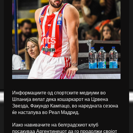
Информациите од спортските медиуми во
Шпанија велат дека кошаркарот на Црвена
Звезда, Факундо Кампацо, во наредната сезона
ќе настапува во Реал Мадрид.
Иако навивачите на белградскиот клуб
посакуваа Аргентинецот да го продолжи својот