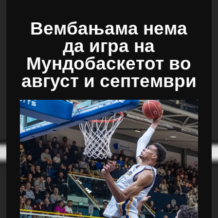
Вембањама нема
да игра на
Мундобаскетот во
август и септември