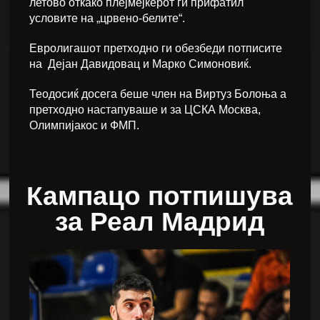
летово откако плејмејкерот ги прифатил
условите на „црвено-белите“.
Евролигашот претходно ги обезбеди потписите
на Дејан Давидовац и Марко Симоновиќ.
Теодосиќ досега беше член на Виртуз Болоња а
претходно настапуваше и за ЦСКА Москва,
Олимпијакос и ФМП.
Кампацо потпишува
за Реал Мадрид