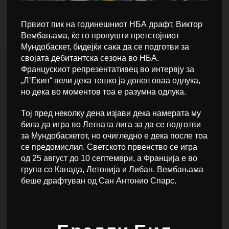
Првиот пик на годинешниот НБА драфт, Виктор
Вембањама, ќе го пропушти претстојниот
Мундобаскет, бидејќи сака да се подготви за
својата дебитантска сезона во НБА.
Францускиот репрезентативец во интервју за
„Л’Екип“ вели дека тешко ја донел оваа одлука,
но дека во моментов тоа е разумна одлука.
Тој пред неколку дена изјави дека намерата му
била да игра во Летната лига за да се подготви
за Мундобаскетот, но очигледно е дека после тоа
се предомислил. Светското првенство се игра
од 25 август до 10 септември, а Франција е во
група со Канада, Летонија и Либан. Вембањама
беше драфтуван од Сан Антонио Спарс.