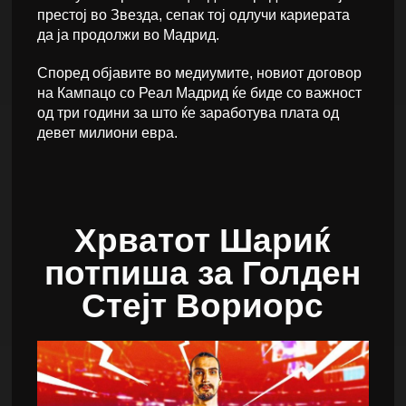
престој во Звезда, сепак тој одлучи кариерата
да ја продолжи во Мадрид.
Според објавите во медиумите, новиот договор
на Кампацо со Реал Мадрид ќе биде со важност
од три години за што ќе заработува плата од
девет милиони евра.
Хрватот Шариќ
потпиша за Голден
Стејт Вориорс