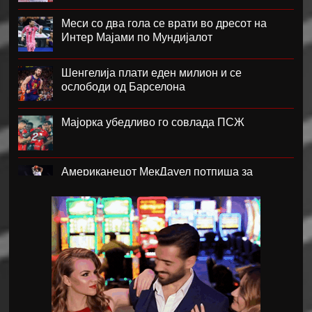
Меси со два гола се врати во дресот на
Интер Мајами по Мундијалот
Шенгелија плати еден милион и се
ослободи од Барселона
Мајорка убедливо го совлада ПСЖ
Американецот МекДауел потпиша за
Пелистер
Проблемите надминати, Реал го договори
Диоманде
Мекгрегор: Моето колено е уништено