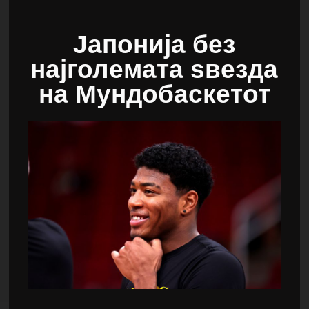
Јапонија без
најголемата ѕвезда
на Мундобаскетот