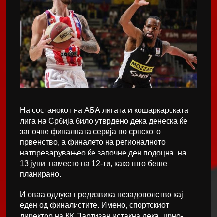
На состанокот на АБА лигата и кошаркарската
лига на Србија било утврдено дека денеска ќе
започне финалната серија во српското
првенство, а финалето на регионалното
натпреварувањео ќе започне ден подоцна, на
13 јуни, наместо на 12-ти, како што беше
планирано.
И оваа одлука предизвика незадоволство кај
еден од финалистите. Имено, спортскиот
директор на КК Партизан истакна дека „црно-