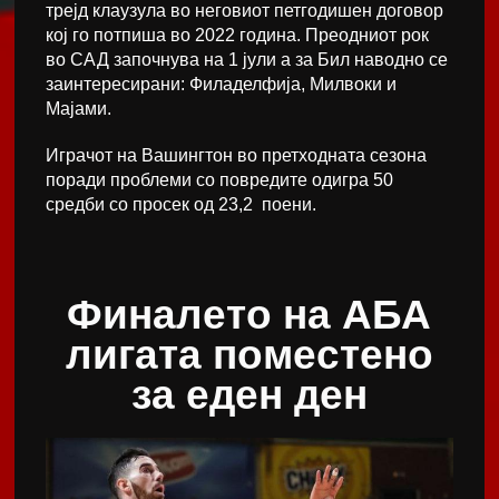
трејд клаузула во неговиот петгодишен договор
кој го потпиша во 2022 година. Преодниот рок
во САД започнува на 1 јули а за Бил наводно се
заинтересирани: Филаделфија, Милвоки и
Мајами.
Играчот на Вашингтон во претходната сезона
поради проблеми со повредите одигра 50
средби со просек од 23,2 поени.
Финалето на АБА
лигата поместено
за еден ден