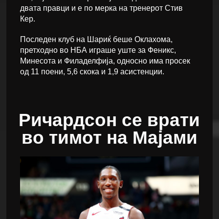
двата правци и е по мерка на тренерот Стив
Кер.
Последен клуб на Шариќ беше Оклахома,
претходно во НБА играше уште за Феникс,
Минесота и Филаделфија, односно има просек
од 11 поени, 5,6 скока и 1,9 асистенции.
Ричардсон се врати
во тимот на Мајами