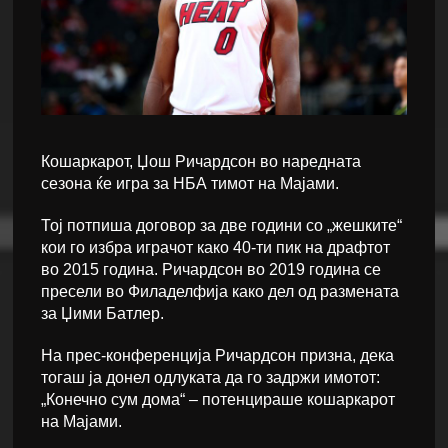
Кошаркарот, Џoш Ричардсон во наредната
сезона ќе игра за НБА тимот на Мајами.
Тој потпиша договор за две години со „жешките“
кои го избра играчот како 40-ти пик на драфтот
во 2015 година. Ричардсон во 2019 година се
пресели во Филаделфија како дел од размената
за Џими Батлер.
На прес-конференција Ричардсон призна, дека
тогаш ја донел одлуката да го задржи имотот:
„Конечно сум дома“ – потенцираше кошаркарот
на Мајами.