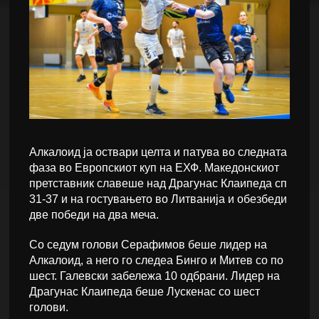
Алкалоид ја оствари целта и патува во следната
фаза во Европскиот куп на ЕХФ. Македонскиот
претставник славеше над Драгунас Клаипеда сп
31-37 и на гостувањето во Литванија и обезбеди
две победи на два меча.
Со седум голови Серафимов беше лидер на
Алкалоид, а него го следеа Бинго и Митев со по
шест. Галевски забележа 10 одбрани. Лидер на
Драгунас Клаипеда беше Лускенас со шест
голови.