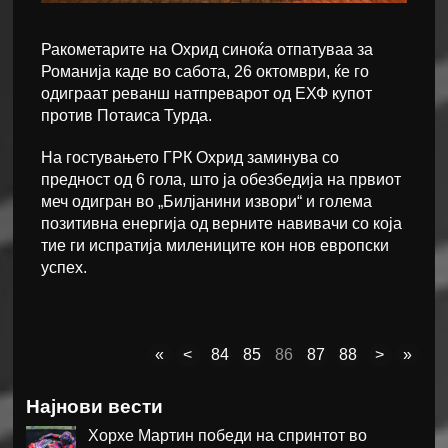
Ракометарите на Охрид синоќа отпатуваа за
Романија каде во сабота, 26 октомври, ќе го
одиграат реванш натпреварот од ЕХФ купот
против Потаиса Турда.
На гостувањето ГРК Охрид заминува со
предност од 6 гола, што ја обезбедија на првиот
меч одигран во „Билјанини извори“ и голема
позитивна енергија од верните навивачи со која
тие ги испратија милениците кон нов европски
успех.
«
<
84
85
86
87
88
>
»
Најнови вести
Хорхе Мартин победи на спринтот во