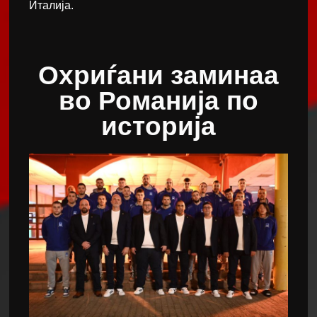
Италија.
Охриѓани заминаа
во Романија по
историја