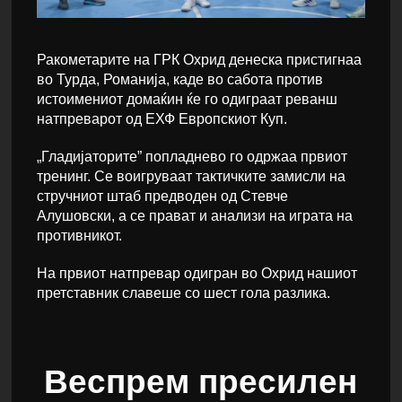
Ракометарите на ГРК Охрид денеска пристигнаа
во Турда, Романија, каде во сабота против
истоимениот домаќин ќе го одиграат реванш
натпреварот од ЕХФ Европскиот Куп.
„Гладијаторите” попладнево го одржаа првиот
тренинг. Се воигруваат тактичките замисли на
стручниот штаб предводен од Стевче
Алушовски, а се прават и анализи на играта на
противникот.
На првиот натпревар одигран во Охрид нашиот
претставник славеше со шест гола разлика.
Веспрем пресилен