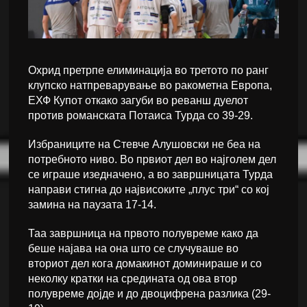
Охрид претрпе елиминација во третото по ранг
клупско натпреварување во ракометна Европа,
ЕХФ Купот откако загуби во реванш дуелот
против романската Потаиса Турда со 39-29.
Избраниците на Стевче Алушовски не беа на
потребното ниво. Во првиот дел во најголем дел
се играше изедначено, а во завршницата Турда
направи стигна до највисоките „плус три“ со кој
замина на паузата 17-14.
Таа завршница на првото полувреме како да
беше најава на она што се случуваше во
вториот дел кога домакинот доминираше и со
неколку кратки на средината од ова втор
полувреме дојде и до двоцифрена разлика (29-