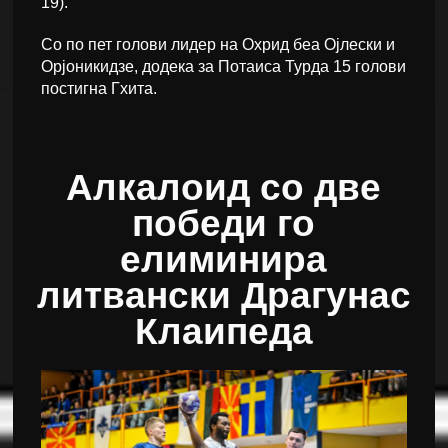
19).
Со по пет голови лидер на Охрид беа Ојлески и
Орјоникидзе, додека за Потаиса Турда 15 голови
постигна Гхита.
Алкалоид со две
победи го
елиминира
литвански Драгунас
Клаипеда