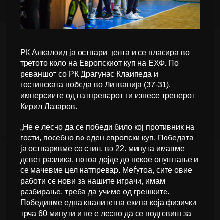
РК Алкалоид ја оствари целта и се пласира во
третото коло на Европскиот куп на ЕХФ. По
реваншот со РК Драгунас Клаипеда и
гостинската победа во Литванија (37-31),
имперсиите од натпреварот ги изнесе тренерот
Кирил Лазаров.
„Не е лесно да се победи било кој противник на
гости, посебно во еден европски куп. Победата
ја остваривме со стил, во 22. минута имавме
девет разлика, потоа дојде до некое опуштање и
се мачевме цел натпревар. Меѓутоа, сите овие
работи се нови за нашите играчи, имам
разбирање, треба да учиме од грешките.
Победивме една квалитетна екипа која физички
трча 60 минути и не е лесно да се подговиш за