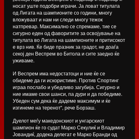
носат уште подобри играчи. Ја ловат титулата
од Лигата на шампионите со години, многу
вложуваат и нам ни следи многу тежок
натпревар. Максимално се спремаме, тие се
сигурно еден од фаворитите за освојување на
титулата во Лигата на шампионите и притисокот
е врз нив. Ќе биде празник за градот, не доаѓа
секој ден Веспрем во Битола и сите заедно ќе
уживаме.
И Веспрем има недостатоци и ние ќе се
обидеме да ги искористиме. Против Спортинг
играа послабо и убедливо загубија. Сигурно и
ние имаме свои шанси, па дури и да победиме.
Убеден сум дека ќе дадеме максимум и ќе
изгинеме на теренот“, рече Борзаш.
Дуелот меѓу македонскиот и унгарскиот
шампион ќе го судат Марко Секулиќ и Владимир
Јовандиќ, додека делегат е Марко Бранди од