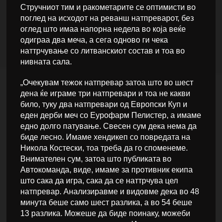
Стручниот тим и ракометарите се оптимисти во
поглед на исходот на реванш натпреварот, без
оглед што имаа напорна недела во која веќе
одиграа два меча, а сега одново ги чека
наттрчување со литванскиот состав и тоа во
нивната сала.
„Очекувам тежок натпревар затоа што во шест
дена ќе играме три натпревари и тоа не какви
било, туку два натпревари од Европски Куп и
еден дерби меч со Еурофарм Пелистер, а имаме
едно долго патување. Свесен сум дека нема да
биде лесно. Имаме хендикеп со повредата на
Никола Костески, тоа треба да го споменеме.
Внимателен сум, затоа што публиката во
Автокоманда, виде, имаме за противник екипа
што сака да игра, сака да се наттрчува цел
натпревар. Анализиравме и видовме дека во 48
минута беше само шест разлика, а во 54 беше
13 разлика. Можеше да биде поинаку, можеби