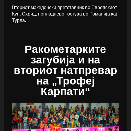
Вториот македонски претставник во Европскиот
Куп, Охрид, попладнево гостува во Романија кај
Турда.
Ракометарките
загубија и на
вториот натпревар
на „Трофеј
Карпати“