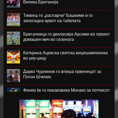
Велика Британија
Тиквеш го „распарчи“ Башкими и го
запоседна врвот на табелата
Брегалница го декласира Арсими во првиот
домашен меч во сезоната
Катерина Ацевска светска вицешампионка
во џиу-џицу
Дарко Чурлинов го впиша првенецот за
Погон Шчечин
Фенер ќе го предизвика Монако за потписот
на Лукаку
Челзи убедливо го надигра Милан во
Австралија