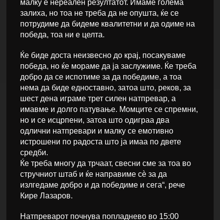
малку е нереален резултатот. Имаме голема
залиха, но тоа не треба да не опушта, ќе се
потрудиме да бидеме квалитетни и да одиме на
победа, тоа ни е целта.
Ќе биде доста неизвесно до крај, посакуваме
победа, но ќе мораме да ја заслужиме. Ќе треба
добро да се испотиме за да победиме, а тоа
нема да биде едноставно, затоа што, реков, за
шест дена играме трет силен натпревар, а
имавме и долго патување. Момците се спремни,
но и се исцрпени, затоа што одиграа два
одлични натпревари и малку се емотивно
истрошени по радоста што ја имаа по двете
средби.
Ќе треба многу да трчаат, свесни сме за тоа во
стручниот штаб и ќе направиме сѐ за да
излгедаме добро и да победиме и сега“, рече
Кире Лазаров.
Натпреварот почнува попладнево во 15:00