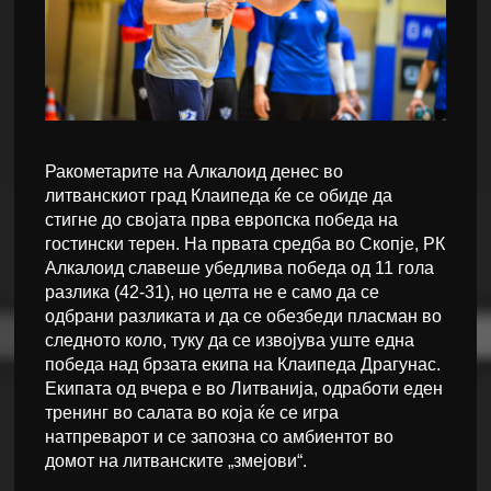
Ракометарите на Алкалоид денес во
литванскиот град Клаипеда ќе се обиде да
стигне до својата прва европска победа на
гостински терен. На првата средба во Скопје, РК
Алкалоид славеше убедлива победа од 11 гола
разлика (42-31), но целта не е само да се
одбрани разликата и да се обезбеди пласман во
следното коло, туку да се извојува уште една
победа над брзата екипа на Клаипеда Драгунас.
Екипата од вчера е во Литванија, одработи еден
тренинг во салата во која ќе се игра
натпреварот и се запозна со амбиентот во
домот на литванските „змејови“.