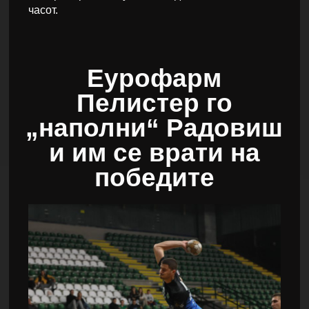
часот.
Еурофарм
Пелистер го
„наполни“ Радовиш
и им се врати на
победите