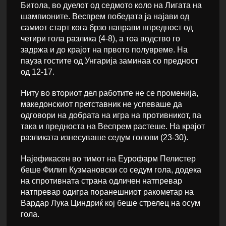
Битола, во дуелот од седмото коло на Лигата на
шампионите. Веспрем победата ја најави од
самиот старт кога брзо направи нпредност од
четири гола разлика (4-8), а тоа водство го
задржа и до крајот на првото полувреме. На
пауза гостите од Унгарија заминаа со предност
од 12-17.
Ниту во вториот дел работите не се променија,
македонскиот претставник не успеваше да
одговори на добрата на игра на противникот, па
така и предноста на Веспрем растеше. На крајот
разликата изнесуваше седум голови (23-30).
Најефикасен во тимот на Еурофарм Пелистер
беше Филип Кузмановски со седум гола, додека
на спротивната страна одличен натпревар
натпревар одигра поранешниот ракометар на
Вардар Лука Циндриќ кој беше стрелец на осум
гола.