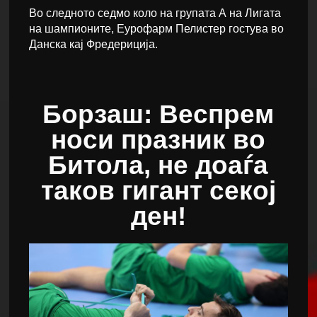
Во следното седмо коло на групата А на Лигата
на шампионите, Еурофарм Пелистер гостува во
Данска кај Фредериција.
Борзаш: Веспрем
носи празник во
Битола, не доаѓа
таков гигант секој
ден!