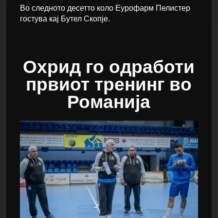
Во следното десетто коло Еурофарм Пелистер
гостува кај Бутел Скопје.
Охрид го одработи
првиот тренинг во
Романија