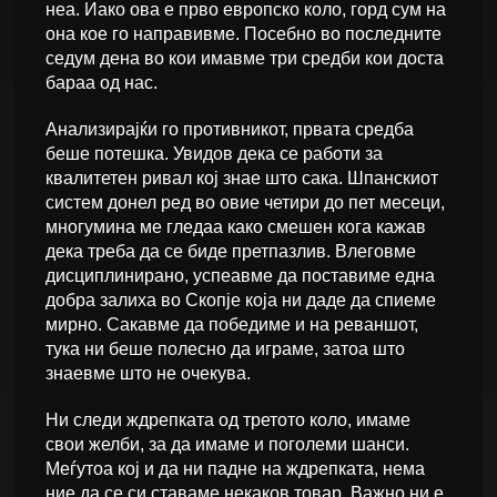
неа. Иако ова е прво европско коло, горд сум на
она кое го направивме. Посебно во последните
седум дена во кои имавме три средби кои доста
бараа од нас.
Анализирајќи го противникот, првата средба
беше потешка. Увидов дека се работи за
квалитетен ривал кој знае што сака. Шпанскиот
систем донел ред во овие четири до пет месеци,
многумина ме гледаа како смешен кога кажав
дека треба да се биде претпазлив. Влеговме
дисциплинирано, успеавме да поставиме една
добра залиха во Скопје која ни даде да спиеме
мирно. Сакавме да победиме и на реваншот,
тука ни беше полесно да играме, затоа што
знаевме што не очекува.
Ни следи ждрепката од третото коло, имаме
свои желби, за да имаме и поголеми шанси.
Меѓутоа кој и да ни падне на ждрепката, нема
ние да се си ставаме некаков товар. Важно ни е