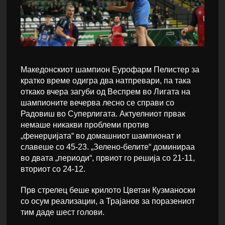
Македонскиот шампион Еурофарм Пелистер за
кратко време одигра два натпревари, па така
откако вчера загуби од Веспрем во Лигата на
шампионите вечерва лесно се справи со
Радовиш во Суперлигата. Актуелниот првак
немаше никакви проблеми против
„фенерџијата“ во домашниот шампионат и
славеше со 45-23. „Зелено-белите“ доминираа
во двата „периоди“, првиот го решија со 21-11,
вториот со 24-12.
Прв стрелец беше крилото Цветан Кузманоски
со осум реализации, а Трајанов за поразениот
тим даде шест голови.