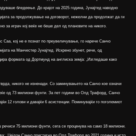
ледуваше бледеење. До крајот на 2025 година, Јунајтед наводно
цијата за продолжување на договорот, нежелни да продолжат да ги
но за играч кој веќе не беше дел од плановите на никого.
с Саа, кој не е познат по преувеличување, го нарече Санчо
ијата на Манчестер Јунајтед. Искрено збунет, рече, од
цира формата од Дортмунд на англиска земја: „Изгледаше како
тврда, никого не изненади. Со заминувањето на Санчо кое означи
овеќе од 73 милиони фунти. За пет години во Олд Трафорд, Санчо
ајќи 12 голови и давајќи 6 асистенции. Поминувајќи го поголемиот
ш речиси 75 милиони фунти, сега се проценува на само 18 милиони.
ива: „Џејдон Санчо пристигна во Олд Трафорд во 2021 година и исто