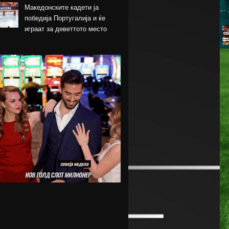
Македонските кадети ја
победија Португалија и ќе
играат за деветтото место
КК Пелистер потпиша договор
со младински
репрезентативец
Магнес Аклиуш официјално
претставен во Париз
Мики ван де Вен се согласи
на нов договор со Тотенхем
Лина Ѓорческа го заврши
настапот во Лајпциг
Барса и Сити почнаа
преговори за Родри,
испратена и првата понуда