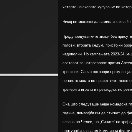
четврто најскапото купување во истори
Никој не можеше да замисли каква ќе 
Предупредувачките знаци беа присутн
голови; втората седум, пристојни бро
недоволни. Но кампањата 2023-24 беш
составот за натпреварот против Арсен
тренинзи, Санчо одговори преку социј
неговото место во првиот тим. Беше 
тренери и играчи и претходно, но ретк
Она што следуваше беше номадска гла
година, помагајќи им да стигнат до ф
сезона во Челси, но „Сините” на крај 
платувајќи казна од 5 милиони фунти 