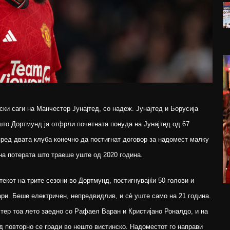
ски саги на Манчестер Јунајтед, со надеж. Јунајтед и Борусија
што Дортмунд ја отфрли почетната понуда на Јунајтед од 67
пред двата клуба конечно да постигнат договор за надомест малку
на потерата што траеше уште од 2020 година.
текот на трите сезони во Дортмунд, постигнувајќи 50 голови и
ари. Беше електричен, непредвидлив, и сè уште само на 21 година.
тер тоа лето заедно со Рафаел Варан и Кристијано Роналдо, и на
ед повторно се гради во нешто вистинско. Надоместот го направи