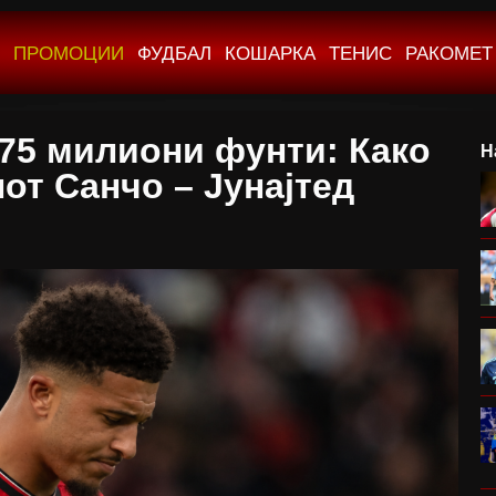
ПРОМОЦИИ
ФУДБАЛ
КОШАРКА
ТЕНИС
РАКОМЕТ
 75 милиони фунти: Како
Н
от Санчо – Јунајтед