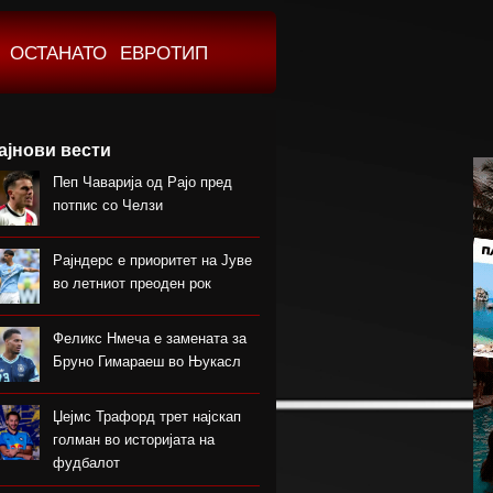
ОСТАНАТО
ЕВРОТИП
ајнови вести
Пеп Чаварија од Рајо пред
потпис со Челзи
Рајндерс е приоритет на Јуве
во летниот преоден рок
Феликс Нмеча е замената за
Бруно Гимараеш во Њукасл
Џејмс Трафорд трет најскап
голман во историјата на
фудбалот