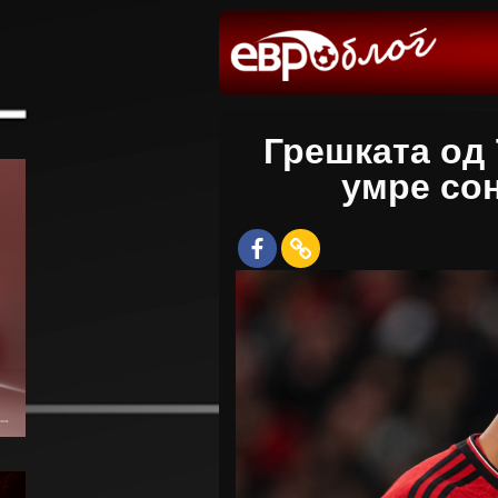
Грешката од
умре сон