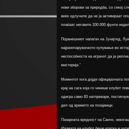
нови зборови за преродба, со секој с
веќе одлучиле да не ја активираат оп
плаќаат неговите 200.000 фунти недел
Поранешниот напаѓач на Јунајтед, Луи
најразочарувачкото купување во истор
неспособноста на играчот да ја репли
мистерија.”
Моментот кога дојде официјалната по
крај на сага која го чинеше клубот п
одигра само 83 натпревари, постигнув
дел од времето на позајмици.
Пазарната вредност на Санчо, некога
Изјавата на клубот беше кратка и учт