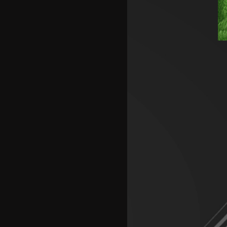
Аргентинскиот фудбалски
сојуз му даде поддршка на
Инфантино
Арсенал се вклучи во трката
за Ромеро
ПСЖ го купи најдобриот
фудбалер на Монако
Крстевски го замени МЗТ
Скопје со Куманово
Силверстоун се враќа во
календарот на Мото ГП
шампионатот