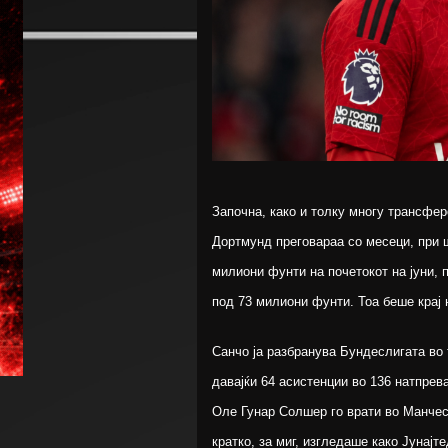
Започна, како и толку многу трансфер
Дортмунд преговараа со месеци, при 
милиони фунти на почетокот на јуни, 
под 73 милиони фунти. Тоа беше крај 
Санчо ја разбранува Бундеслигата во 
давајќи 64 асистенции во 136 натпрев
Оле Гунар Солшер го врати во Манчес
кратко, за миг, изгледаше како Јунајт