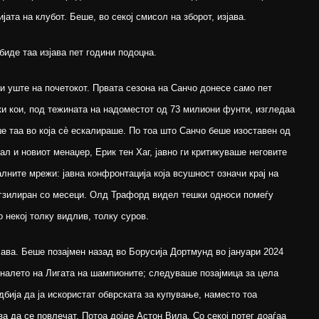
јата на клубот. Беше, во секој смисол на зборот, изјава.
биде таа изјава пет години подоцна.
и уште на почетокот. Првата сезона на Санчо донесе само пет
јки кои, под тежината на надоместот од 73 милиони фунти, изгледаа
е таа во која сè ескалираше. По тоа што Санчо беше изоставен од
ал и новиот менаџер, Ерик тен Хаг, јавно ги критикуваше неговите
алните мрежи: јавна конфронтација која всушност означи крај на
егзилиран со месеци. Олд Трафорд видел тешки односи помеѓу
о некој толку видлив, толку суров.
ва. Беше позајмен назад во Борусија Дортмунд во јануари 2024
иналето на Лигата на шампионите; следуваше позајмица за цела
одбија да ја искористат обврската за купување, наместо тоа
за да се повлечат. Потоа дојде Астон Вила. Со секој потег доаѓаа